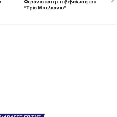
ν
Φεράντο και η επιβεβαίωση του
“Τρίο Μπελκάντο”