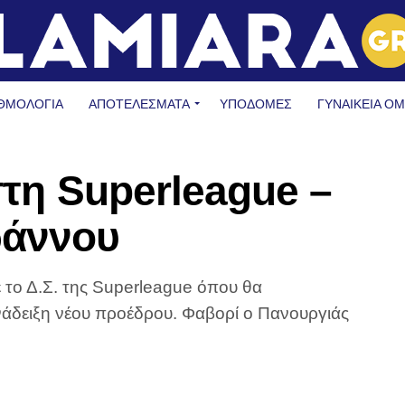
ΘΜΟΛΟΓΙΑ
ΑΠΟΤΕΛΕΣΜΑΤΑ
ΥΠΟΔΟΜΈΣ
ΓΥΝΑΙΚΕΊΑ Ο
στη Superleague –
ωάννου
 το Δ.Σ. της Superleague όπου θα
ανάδειξη νέου προέδρου. Φαβορί ο Πανουργιάς