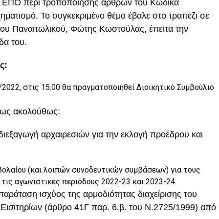
ην ΕΠΟ περί τροποποίησης άρθρων του Κώδικα
ηματισμό. Το συγκεκριμένο θέμα έβαλε στο τραπέζι σε
του Παναιτωλικού, Φώτης Κωστούλας, έπειτα την
δα του.
ας:
/2022, στις 15.00 θα πραγματοποιηθεί Διοικητικό Συμβούλιο
ν ως ακολούθως:
 διεξαγωγή αρχαιρεσιών για την εκλογή προέδρου και
βολαίου (και λοιπών συνοδευτικών συμβάσεων) για τους
τις αγωνιστικές περιόδους 2022-23 και 2023-24.
 παράταση ισχύος της αρμοδιότητας διαχείρισης του
Εισιτηρίων (άρθρο 41Γ παρ. 6.β. του Ν.2725/1999) από