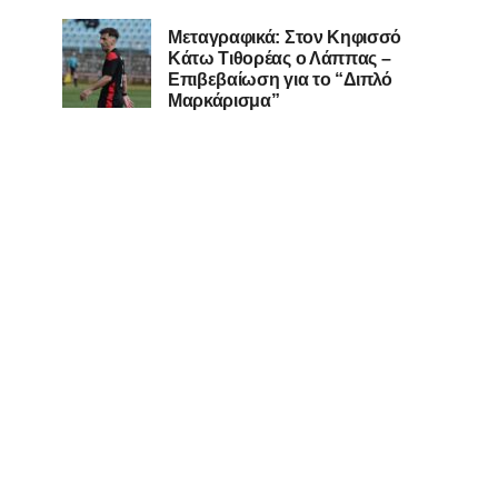
Μεταγραφικά: Στον Κηφισσό
Κάτω Τιθορέας ο Λάππας –
Επιβεβαίωση για το “Διπλό
Μαρκάρισμα”