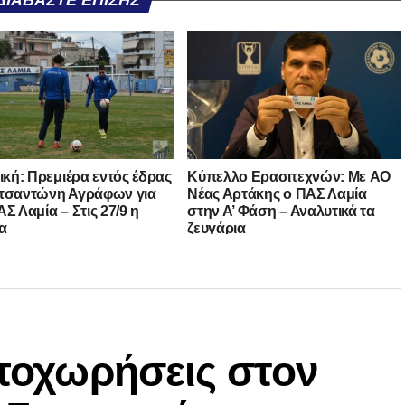
ΔΙΑΒΆΣΤΕ ΕΠΊΣΗΣ
νική: Πρεμιέρα εντός έδρας
Kύπελλο Ερασιτεχνών: Με AO
τσαντώνη Αγράφων για
Nέας Αρτάκης ο ΠΑΣ Λαμία
Σ Λαμία – Στις 27/9 η
στην Α’ Φάση – Αναλυτικά τα
α
ζευγάρια
αποχωρήσεις στον