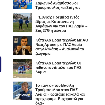
Σαρωνικό Αναβύσσου οι
Τρούμπουλος και Στάγκος
Γ’ Εθνική: Πρεμιέρα εντός
έδρας με Κατσαντώνη
Αγράφων για τον ΠΑΣ Λαμία –
Στις 27/9 η σέντρα
Kύπελλο Ερασιτεχνών: Με AO
Nέας Αρτάκης ο ΠΑΣ Λαμία
στην Α’ Φάση – Αναλυτικά τα
ζευγάρια
Κύπελλο Ερασιτεχνών: Οι
πιθανοί αντίπαλοι του ΠΑΣ
Λαμία
Το «αντίο» του Βασίλη
Τρούμπουλου στον ΠΑΣ
Λαμία: «Κρατάμε τα καλά και
προχωράμε. Ευχαριστώ για
όλα»