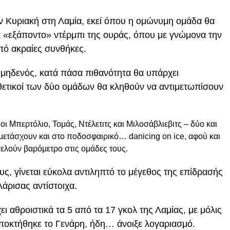
ην Κυριακή στη Λαμία, εκεί όπου η ομώνυμη ομάδα θα
να «εξάποντο» ντέρμπι της ουράς, όπου με γνώμονα την
πό ακραίες συνθήκες.
 μηδενός, κατά πάσα πιθανότητα θα υπάρχει
θετικοί των δύο ομάδων θα κληθούν να αντιμετωπίσουν
ι Μπερτόλιο, Τομάς, Ντέλετιτς και Μιλοσάβλιεβιτς – δύο και
μετάσχουν και στο ποδοσφαιρικό… danicing on ice, αφού και
οτελούν βαρόμετρο στις ομάδες τους.
ς, γίνεται εύκολα αντιληπτό το μέγεθος της επίδρασής
Λάρισας αντίστοιχα.
ι αθροιστικά τα 5 από τα 17 γκολ της Λαμίας, με μόλις
 αποκτήθηκε το Γενάρη, ήδη… άνοιξε λογαριασμό.