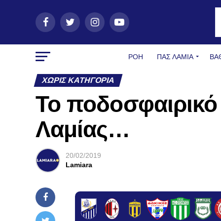
ΡΟΗ
ΠΑΣ ΛΑΜΊΑ
ΒΑ
ΧΩΡΊΣ ΚΑΤΗΓΟΡΊΑ
Το ποδοσφαιρικό 
Λαμίας…
20/02/2019
Lamiara