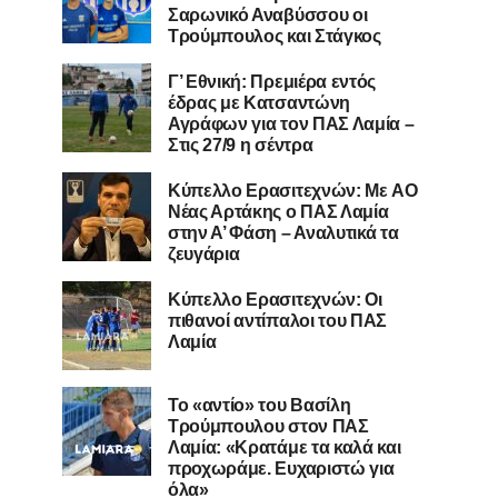
Σαρωνικό Αναβύσσου οι
Τρούμπουλος και Στάγκος
Γ’ Εθνική: Πρεμιέρα εντός
έδρας με Κατσαντώνη
Αγράφων για τον ΠΑΣ Λαμία –
Στις 27/9 η σέντρα
Kύπελλο Ερασιτεχνών: Με AO
Nέας Αρτάκης ο ΠΑΣ Λαμία
στην Α’ Φάση – Αναλυτικά τα
ζευγάρια
Κύπελλο Ερασιτεχνών: Οι
πιθανοί αντίπαλοι του ΠΑΣ
Λαμία
Το «αντίο» του Βασίλη
Τρούμπουλου στον ΠΑΣ
Λαμία: «Κρατάμε τα καλά και
προχωράμε. Ευχαριστώ για
όλα»