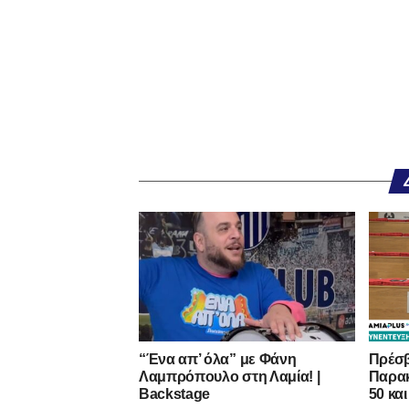
“Ένα απ’ όλα” με Φάνη
Πρέσβ
Λαμπρόπουλο στη Λαμία! |
Παρακ
Backstage
50 και