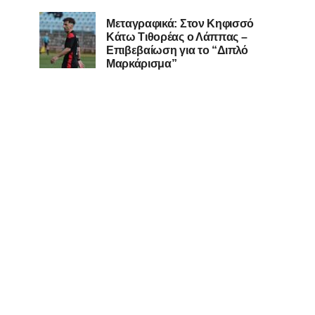
Μεταγραφικά: Στον Κηφισσό
Κάτω Τιθορέας ο Λάππας –
Επιβεβαίωση για το “Διπλό
Μαρκάρισμα”