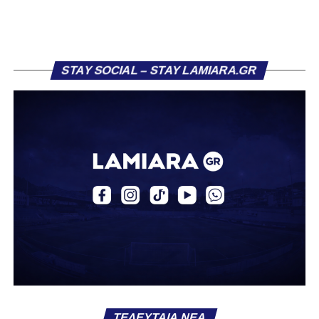
STAY SOCIAL – STAY LAMIARA.GR
Ακολουθήστε το
lamiara.gr
στο
Google News
για να
μαθαίνετε πρώτοι τα κυανόλευκα νέα στην Ελλάδα και τον
ΤΕΛΕΥΤΑΊΑ ΝΈΑ