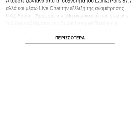
Ακούστε ζωντανά από τη συχνότητα του Lamia Polis 87,7
αλλά και μέσω Live Chat την εξέλιξη της αναμέτρησης
ΠΑΣ Λαμία – Άρης για την 10η αγωνιστική των play offs
του πρωταθλήματος της Super League! #paslamia
#lamiafc #slgr #stoiximanslgr #aeklam #lamiaragr
ΠΕΡΙΣΣΌΤΕΡΑ