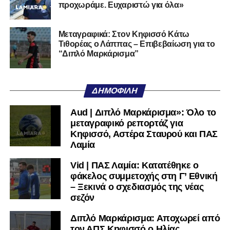
προχωράμε. Ευχαριστώ για όλα»
Μεταγραφικά: Στον Κηφισσό Κάτω
Τιθορέας ο Λάππας – Επιβεβαίωση για το
“Διπλό Μαρκάρισμα”
ΔΗΜΟΦΙΛΉ
Aud | Διπλό Μαρκάρισμα»: Όλο το
μεταγραφικό ρεπορτάζ για
Κηφισσό, Αστέρα Σταυρού και ΠΑΣ
Λαμία
Vid | ΠΑΣ Λαμία: Κατατέθηκε ο
φάκελος συμμετοχής στη Γ’ Εθνική
– Ξεκινά ο σχεδιασμός της νέας
σεζόν
Διπλό Μαρκάρισμα: Αποχωρεί από
τον ΑΠΣ Κηφισσό ο Ηλίας