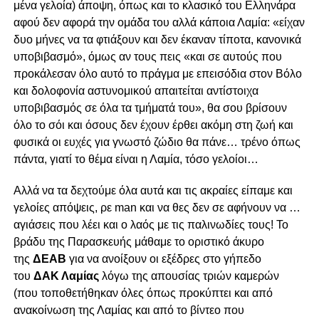
μένα γελοία) άποψη, όπως και το κλασικό του Ελληνάρα
αφού δεν αφορά την ομάδα του αλλά κάποια Λαμία: «είχαν
δυο μήνες να τα φτιάξουν και δεν έκαναν τίποτα, κανονικά
υποβιβασμό», όμως αν τους πεις «και σε αυτούς που
προκάλεσαν όλο αυτό το πράγμα με επεισόδια στον Βόλο
και δολοφονία αστυνομικού απαιτείται αντίστοιχα
υποβιβασμός σε όλα τα τμήματά του», θα σου βρίσουν
όλο το σόι και όσους δεν έχουν έρθει ακόμη στη ζωή και
φυσικά οι ευχές για γνωστό ζώδιο θα πάνε… τρένο όπως
πάντα, γιατί το θέμα είναι η Λαμία, τόσο γελοίοι…
Αλλά να τα δεχτούμε όλα αυτά και τις ακραίες είπαμε και
γελοίες απόψεις, ρε man και να θες δεν σε αφήνουν να …
αγιάσεις που λέει και ο λαός με τις παλινωδίες τους! Το
βράδυ της Παρασκευής μάθαμε το οριστικό άκυρο
της
ΔΕΑΒ
για να ανοίξουν οι εξέδρες στο γήπεδο
του
ΔΑΚ Λαμίας
λόγω της απουσίας τριών καμερών
(που τοποθετήθηκαν όλες όπως προκύπτει και από
ανακοίνωση της Λαμίας και από το βίντεο που