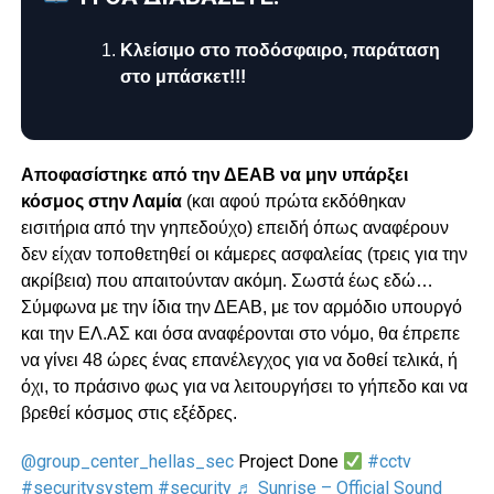
Κλείσιμο στο ποδόσφαιρο, παράταση
στο μπάσκετ!!!
Αποφασίστηκε από την ΔΕΑΒ να μην υπάρξει
κόσμος στην Λαμία
(και αφού πρώτα εκδόθηκαν
εισιτήρια από την γηπεδούχο) επειδή όπως αναφέρουν
δεν είχαν τοποθετηθεί οι κάμερες ασφαλείας (τρεις για την
ακρίβεια) που απαιτούνταν ακόμη. Σωστά έως εδώ…
Σύμφωνα με την ίδια την ΔΕΑΒ, με τον αρμόδιο υπουργό
και την ΕΛ.ΑΣ και όσα αναφέρονται στο νόμο, θα έπρεπε
να γίνει 48 ώρες ένας επανέλεγχος για να δοθεί τελικά, ή
όχι, το πράσινο φως για να λειτουργήσει το γήπεδο και να
βρεθεί κόσμος στις εξέδρες.
@group_center_hellas_sec
Project Done
#cctv
#securitysystem
#security
♬ Sunrise – Official Sound