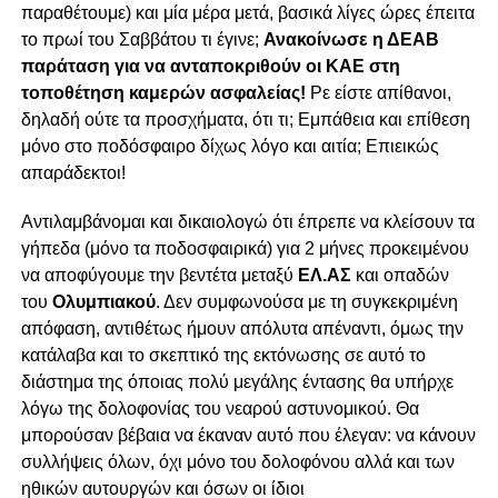
παραθέτουμε) και μία μέρα μετά, βασικά λίγες ώρες έπειτα
το πρωί του Σαββάτου τι έγινε;
Ανακοίνωσε η ΔΕΑΒ
παράταση για να ανταποκριθούν οι ΚΑΕ στη
τοποθέτηση καμερών ασφαλείας!
Ρε είστε απίθανοι,
δηλαδή ούτε τα προσχήματα, ότι τι; Εμπάθεια και επίθεση
μόνο στο ποδόσφαιρο δίχως λόγο και αιτία; Επιεικώς
απαράδεκτοι!
Αντιλαμβάνομαι και δικαιολογώ ότι έπρεπε να κλείσουν τα
γήπεδα (μόνο τα ποδοσφαιρικά) για 2 μήνες προκειμένου
να αποφύγουμε την βεντέτα μεταξύ
ΕΛ.ΑΣ
και οπαδών
του
Ολυμπιακού
. Δεν συμφωνούσα με τη συγκεκριμένη
απόφαση, αντιθέτως ήμουν απόλυτα απέναντι, όμως την
κατάλαβα και το σκεπτικό της εκτόνωσης σε αυτό το
διάστημα της όποιας πολύ μεγάλης έντασης θα υπήρχε
λόγω της δολοφονίας του νεαρού αστυνομικού. Θα
μπορούσαν βέβαια να έκαναν αυτό που έλεγαν: να κάνουν
συλλήψεις όλων, όχι μόνο του δολοφόνου αλλά και των
ηθικών αυτουργών και όσων οι ίδιοι