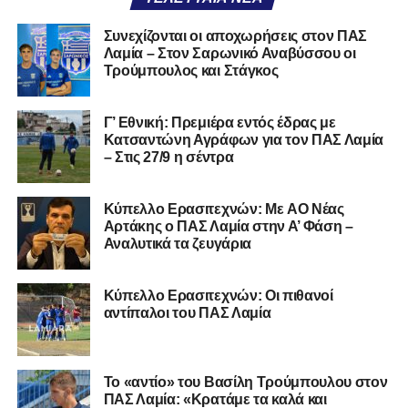
υπόλοιπο κόσμο. Ακολουθήστε το lamiara.gr στο
Facebook
, στο
Twitter
και στο
Instagram
για να
Συνεχίζονται οι αποχωρήσεις στον ΠΑΣ
Λαμία – Στον Σαρωνικό Αναβύσσου οι
μαθαίνετε σε χρόνο dt όλα τα νέα.
Τρούμπουλος και Στάγκος
Γ’ Εθνική: Πρεμιέρα εντός έδρας με
Κατσαντώνη Αγράφων για τον ΠΑΣ Λαμία
– Στις 27/9 η σέντρα
Kύπελλο Ερασιτεχνών: Με AO Nέας
Αρτάκης ο ΠΑΣ Λαμία στην Α’ Φάση –
Αναλυτικά τα ζευγάρια
Κύπελλο Ερασιτεχνών: Οι πιθανοί
αντίπαλοι του ΠΑΣ Λαμία
Το «αντίο» του Βασίλη Τρούμπουλου στον
ΠΑΣ Λαμία: «Κρατάμε τα καλά και