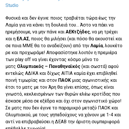
Studio
Φυσικά και δεν έγινε: ποιος τραβιέται τώρα έως την
Λαμία για να κάνει τη δουλειά του… Άστο να πάει να
ηρεμήσουμε, να μην πάνε και
ΑΕΚτζήδες
, να μη τρέχει
και η
ΕΛ.ΑΣ
, ποιος θα μιλήσει (και πόσο θα ακουστεί και
σε ποια ΜΜΕ θα το αναδείξουν) από την
Λαμία
, λουκέτο
ρε και προχωράμε! Αποφασίστηκε λοιπόν η πρεμιέρα
των play off να γίνει έχοντας κόσμο μόνο το
ματς
Ολυμπιακός – Παναθηναϊκός
(και σωστά) αφού
εντελώς ΑΔΙΚΑ και δίχως ΑΙΤΙΑ καμία έχει επιβληθεί
ποινή τιμωρίας και στον
ΠΑΟΚ
μιας αγωνιστικής και
έτσι το ματς με τον Άρη θα γίνει επίσης, όπως είναι
γνωστό, κεκλεισμένων των θυρών ελέω κροτίδας που
έσκασε μέσα σε εξέδρα και όχι στον αγωνιστικό χώρο!
Σε ματς που δεν έγινε το παραμικρό μεταξύ ΠΑΟΚ και
Ολυμπιακού, με τους γηπεδούχους να χάνουν με 1-4 και
αντί να επιβραβεύσει η ΔΕΑΒ την άριστη συμπεριφορά
επέβαλλε τιμωρία!