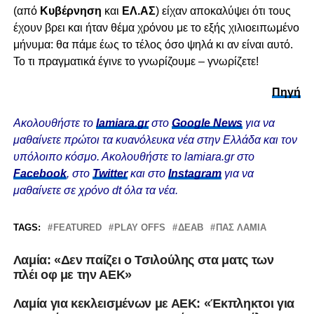
(από
Κυβέρνηση
και
ΕΛ.ΑΣ
) είχαν αποκαλύψει ότι τους
έχουν βρει και ήταν θέμα χρόνου με το εξής χιλιοειπωμένο
μήνυμα: θα πάμε έως το τέλος όσο ψηλά κι αν είναι αυτό.
Το τι πραγματικά έγινε το γνωρίζουμε – γνωρίζετε!
Πηγή
Ακολουθήστε το
lamiara.gr
στο
Google News
για να
μαθαίνετε πρώτοι τα κυανόλευκα νέα στην Ελλάδα και τον
υπόλοιπο κόσμο. Ακολουθήστε το lamiara.gr στο
Facebook
, στο
Twitter
και στο
Instagram
για να
μαθαίνετε σε χρόνο dt όλα τα νέα.
TAGS:
FEATURED
PLAY OFFS
ΔΕΑΒ
ΠΑΣ ΛΑΜΙΑ
Λαμία: «Δεν παίζει ο Τσιλούλης στα ματς των
πλέι οφ με την ΑΕΚ»
Λαμία για κεκλεισμένων με ΑΕΚ: «Έκπληκτοι για