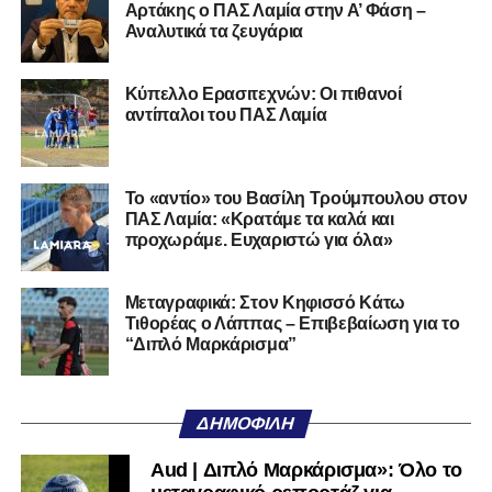
σεζόν
Αρτάκης ο ΠΑΣ Λαμία στην Α’ Φάση –
Αναλυτικά τα ζευγάρια
Τετάρτη-Πέμπτη 27-28/9
Ολυμπιακός-Αρης 4-1
Κύπελλο Ερασιτεχνών: Οι πιθανοί
ΠΑΟΚ-Βόλος 3-0
αντίπαλοι του ΠΑΣ Λαμία
ΑΕΚ-Ατρόμητος 2-1
Αστέρας Τρίπολης-Παναθηναϊκός 1-4
Κηφισιά-Λαμία 1-1
Το «αντίο» του Βασίλη Τρούμπουλου στον
ΠΑΣ Λαμία: «Κρατάμε τα καλά και
προχωράμε. Ευχαριστώ για όλα»
Τετάρτη-Πέμπτη 20-21/12
Αρης-Λαμία 2-2
Βόλος-Παναθηναϊκός 0-3
Μεταγραφικά: Στον Κηφισσό Κάτω
Πανσερραϊκός-ΑΕΚ 2-2
Τιθορέας ο Λάππας – Επιβεβαίωση για το
“Διπλό Μαρκάρισμα”
Κηφισιά-ΠΑΟΚ 0-6
Ατρόμητος-Ολυμπιακός 0-0
Τετάρτη-Πέμπτη 3-4/1
ΔΗΜΟΦΙΛΉ
Αστέρας Τρίπολης-Αρης 3-2
Aud | Διπλό Μαρκάρισμα»: Όλο το
Λαμία-Ολυμπιακός 1-0