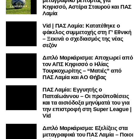
μεταγραφικό ρεπορτάζ για
ΑΕΚ-Βόλος 3-0
Κηφισσό, Αστέρα Σταυρού και ΠΑΣ
ΠΑΟΚ-ΟΦΗ 4-0
Λαμία
Παναθηναϊκός-ΠΑΣ Γιάννινα 2-0
Vid | ΠΑΣ Λαμία: Κατατέθηκε ο
Τετάρτη 28/2
φάκελος συμμετοχής στη Γ’ Εθνική
– Ξεκινά ο σχεδιασμός της νέας
Ατρόμητος-Λαμία 3-1
σεζόν
Παναιτωλικός-Ολυμπιακός 1-2
ΑΕΚ-ΠΑΣ Γιάννινα 4-2
Διπλό Μαρκάρισμα: Αποχωρεί από
Πανσερραϊκός-ΠΑΟΚ 0-2
τον ΑΠΣ Κηφισσό ο Ηλίας
Παναθηναϊκός-Αρης 2-0
Τουρκοχωρίτης – “Ματιές” από
ΠΑΣ Λαμία και ΑΟ Θήβας
Η βαθμολογία (4 αγώνες)
ΠΑΣ Λαμία: Εγγυητής ο
Παπαϊωάννου – Οι προϋποθέσεις
Παναθηναϊκός 12 (4-0-0)
και τα αισιόδοξα μηνύματά του για
ΠΑΟΚ 12 (4-0-0)
την επιστροφή στη Super League |
ΑΕΚ 10 (3-1-0)
Vid
Ολυμπιακός 7 (2-1-1)
Λαμία 5 (1-2-1)
Διπλό Μαρκάρισμα: Εξελίξεις στα
μεταγραφικά του ΠΑΣ Λαμία – Ποιοι
Αρης 1 (0-1-3)