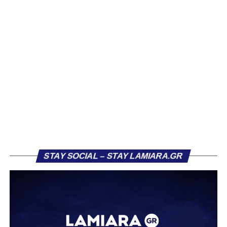
Ο Παναθηναϊκός και ο ΠΑΟΚ μετρούν το απόλυτο όταν
αγωνίζονται μεσοβδόμαδα για την Stoiximan Super
League, η ΑΕΚ άφησε βαθμούς μόνο στις Σέρρες, ο
Ολυμπιακός κέρδισε τα μισά του αντίστοιχα παιχνίδια, ο
Αρης κανένα και η Λαμία γνώρισε μόνο μία ήττα.
Με την 3η αγωνιστική των
Play Off
θα συνεχιστεί αύριο
(3/4) η δράση στη
Stoiximan Super League
,
όπου
Παναθηναϊκός
,
Ολυμπιακός
,
ΠΑΟΚ
θα
υποδεχθούν
ΑΕΚ
,
Αρη
και
Λαμία
αντίστοιχα.
Ετσι θα έχουμε την πρώτη «σφήνα» στο μίνι πρωτάθλημα
που έπεται της κανονικής διάρκειας και για 5η φορά στη
STAY SOCIAL – STAY LAMIARA.GR
σεζόν οι ομάδες του group θα παίξουν μεσοβδόμαδα,
χωρίς πάντως αυτό να σημαίνει πως στις προηγούμενες
είχαν αμέσως πριν ή μετά εκ νέου αγωνιστικές
υποχρεώσεις.
Πάντως ως όρος «εμβόλιμη», η ονομασία δηλαδή,