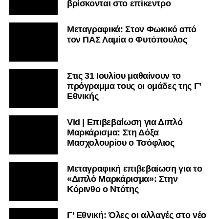
βρίσκονται στο επίκεντρο
Ακολουθήστε το
lamiara.gr
στο
Google News
για να
μαθαίνετε πρώτοι τα κυανόλευκα νέα στην Ελλάδα και τον
Μεταγραφικά: Στον Φωκικό από
υπόλοιπο κόσμο. Ακολουθήστε το lamiara.gr στο
τον ΠΑΣ Λαμία ο Φυτόπουλος
Facebook
, στο
Twitter
και στο
Instagram
για να
μαθαίνετε σε χρόνο dt όλα τα νέα.
Στις 31 Ιουλίου μαθαίνουν το
πρόγραμμα τους οι ομάδες της Γ’
Εθνικής
Vid | Επιβεβαίωση για Διπλό
Μαρκάρισμα: Στη Δόξα
Μασχολουρίου ο Τσόφλιος
Μεταγραφική επιβεβαίωση για το
«Διπλό Μαρκάρισμα»: Στην
Κόρινθο ο Ντότης
Γ’ Εθνική: Όλες οι αλλαγές στο νέο