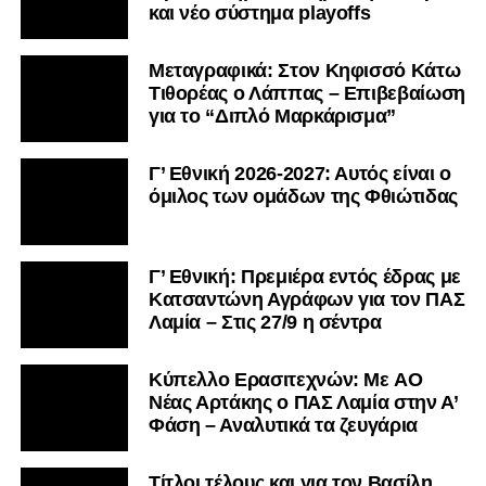
και νέο σύστημα playoffs
Μεταγραφικά: Στον Κηφισσό Κάτω
Τιθορέας ο Λάππας – Επιβεβαίωση
για το “Διπλό Μαρκάρισμα”
Γ’ Εθνική 2026-2027: Αυτός είναι ο
όμιλος των ομάδων της Φθιώτιδας
Γ’ Εθνική: Πρεμιέρα εντός έδρας με
Κατσαντώνη Αγράφων για τον ΠΑΣ
Λαμία – Στις 27/9 η σέντρα
Kύπελλο Ερασιτεχνών: Με AO
Nέας Αρτάκης ο ΠΑΣ Λαμία στην Α’
Φάση – Αναλυτικά τα ζευγάρια
Τίτλοι τέλους και για τον Βασίλη