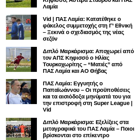
υπόλοιπο κόσμο. Ακολουθήστε το lamiara.gr στο
Λαμία
Facebook
, στο
Twitter
και στο
Instagram
για να
Vid | ΠΑΣ Λαμία: Κατατέθηκε ο
μαθαίνετε σε χρόνο dt όλα τα νέα.
φάκελος συμμετοχής στη Γ’ Εθνική
– Ξεκινά ο σχεδιασμός της νέας
σεζόν
Διπλό Μαρκάρισμα: Αποχωρεί από
τον ΑΠΣ Κηφισσό ο Ηλίας
Τουρκοχωρίτης – “Ματιές” από
ΠΑΣ Λαμία και ΑΟ Θήβας
ΠΑΣ Λαμία: Εγγυητής ο
Παπαϊωάννου – Οι προϋποθέσεις
και τα αισιόδοξα μηνύματά του για
την επιστροφή στη Super League |
Vid
Διπλό Μαρκάρισμα: Εξελίξεις στα
μεταγραφικά του ΠΑΣ Λαμία – Ποιοι
βρίσκονται στο επίκεντρο