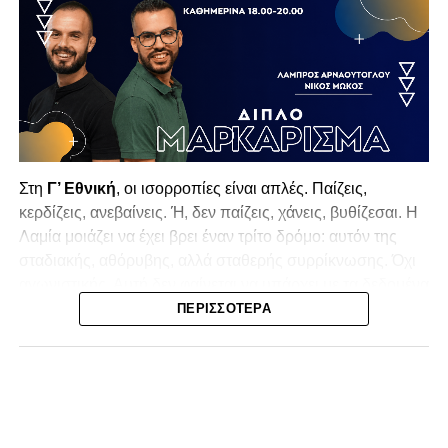
Στη
Γ’ Εθνική
, οι ισορροπίες είναι απλές. Παίζεις,
κερδίζεις, ανεβαίνεις. Ή, δεν παίζεις, χάνεις, βυθίζεσαι. Η
Λαμία
μοιάζει να έχει βρει έναν τρίτο δρόμο: αυτόν της
σταδιακής, αθόρυβης, αλλά σταθερής συρρίκνωσης. Όχι
αγωνιστικής. Αυτή δεν φαίνεται να υπάρχει με τα δεδομένα
της κατηγορίας. Της συρρίκνωσης της ίδιας της
ΠΕΡΙΣΣΌΤΕΡΑ
υπόστασής της.
Γράφει ο Νίκος Μώκος
Για μια ομάδα που πέρασε μια σχεδόν δεκαετία στα
σαλόνια της
Super League 1
, που έφτιαξε όνομα και