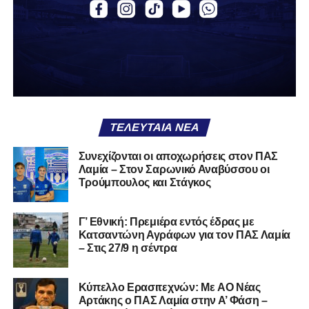
αν πρέπει να το φορέσεις ξανά ή να το χαρίσεις. Η Λαμία
δείχνει να μην ξέρει τι θέλει να είναι. Και αυτό είναι πάντα
χειρότερο από το να ξέρεις ότι είσαι μικρός.
Το πιο ανησυχητικό δεν είναι η κατηγορία, είναι ότι
φίλαθλοι και περίγυρος, αντί για παράγοντες
σταθερότητας, γίνονται πολλαπλασιαστές αμφιβολίας.
ΤΕΛΕΥΤΑΊΑ ΝΈΑ
Ασχολούνται περισσότερο με τις «χάρες» των άλλων
παρά με τις δικές τους αδυναμίες. Σαν να ψάχνεις
Συνεχίζονται οι αποχωρήσεις στον ΠΑΣ
στον διπλανό το γιατί δεν βρέχει, ενώ κρατάς
Λαμία – Στον Σαρωνικό Αναβύσσου οι
ομπρέλα μέσα στο σαλόνι.
Τρούμπουλος και Στάγκος
Μια
ομάδα
με
brand
, με
ιστορική διαδρομή
, με
Γ’ Εθνική: Πρεμιέρα εντός έδρας με
εμπειρία
ανώτερων επιπέδων,
δεν μπορεί να εκπέμπει
Κατσαντώνη Αγράφων για τον ΠΑΣ Λαμία
εικόνα ομάδας-θύματος.
Δεν γίνεται να μιλά για «κέντρα
– Στις 27/9 η σέντρα
αποφάσεων» και «επιρροές» και «αδικίες».
Αυτά είναι
ομολογίες μειονεξίας. Και οι μεγάλες ομάδες δεν
Kύπελλο Ερασιτεχνών: Με AO Nέας
ομολογούν μειονεξία. Τη διορθώνουν.
Βέβαια αυτό
Αρτάκης ο ΠΑΣ Λαμία στην Α’ Φάση –
απαιτεί και ισχυρό διοικητικό αποτύπωμα. Κάτι που σε