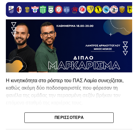
Η κινητικότητα στο ρόστερ του ΠΑΣ Λαμία συνεχίζεται,
καθώς ακόμη δύο ποδοσφαιριστές που φόρεσαν τη
φανέλα της ομάδας την περασμένη σεζόν βρήκαν τον
επόμενο σταθμό της καριέρας τους.
Ο λόγος για τον Βασίλη Τρούμπουλο και τον Χρυσόστομο
ΠΕΡΙΣΣΌΤΕΡΑ
Στάγκο, οι οποίοι θα συνεχίσουν μαζί την ποδοσφαιρική
τους πορεία στον Σαρωνικό Αναβύσσου, με τον σύλλογο