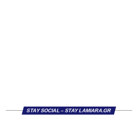
να ανακοινώνει επίσημα την απόκτησή τους.
Ιδιαίτερο ενδιαφέρον παρουσιάζει η περίπτωση του
Βασίλη Τρούμπουλου, ο οποίος βρέθηκε στο στόχαστρο
αρκετών ομάδων το φετινό καλοκαίρι. Ανάμεσα στους
συλλόγους που ενδιαφέρθηκαν έντονα για την απόκτησή
του ήταν η Κόρινθος και ο Ιωνικός, με την ομάδα της
Κορίνθου να εμφανίζεται για μεγάλο χρονικό διάστημα ως
το φαβορί για την υπογραφή του. Ωστόσο, η εξέλιξη ήταν
διαφορετική, καθώς ο 23χρονος αμυντικός επέλεξε τελικά
τον Σαρωνικό Αναβύσσου, όπου θα συναντήσει ξανά τον
πρώην συμπαίκτη του στον ΠΑΣ Λαμία, Χρυσόστομο
Στάγκο.
Η ανακοίνωση για τον Βασίλη Τρούμπουλο
STAY SOCIAL – STAY LAMIARA.GR
«Ο Α.Ο. Σαρωνικός Αναβύσσου ανακοινώνει την
απόκτηση του ποδοσφαιριστή Βασίλη Τρούμπουλου.
Ο Βασίλης, ο οποίος είναι 23 χρονών (γεννημένος το