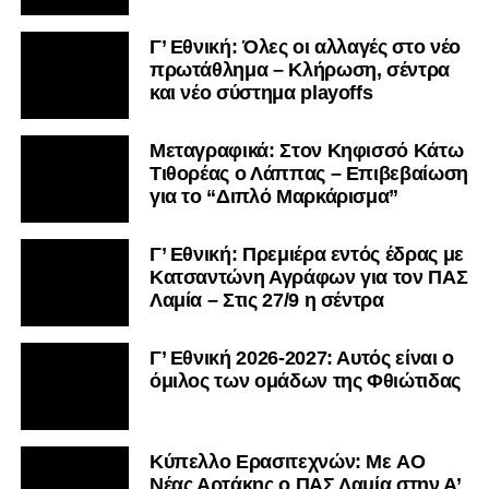
Γ’ Εθνική: Όλες οι αλλαγές στο νέο
πρωτάθλημα – Κλήρωση, σέντρα
και νέο σύστημα playoffs
Μεταγραφικά: Στον Κηφισσό Κάτω
Τιθορέας ο Λάππας – Επιβεβαίωση
για το “Διπλό Μαρκάρισμα”
Γ’ Εθνική: Πρεμιέρα εντός έδρας με
Κατσαντώνη Αγράφων για τον ΠΑΣ
Λαμία – Στις 27/9 η σέντρα
Γ’ Εθνική 2026-2027: Αυτός είναι ο
όμιλος των ομάδων της Φθιώτιδας
Kύπελλο Ερασιτεχνών: Με AO
Nέας Αρτάκης ο ΠΑΣ Λαμία στην Α’