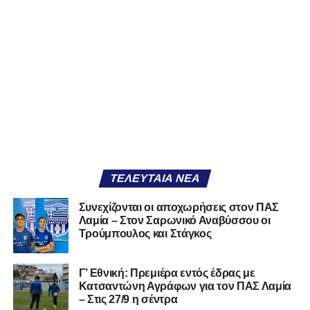
2003), αγωνίζεται ως στόπερ και αμυντικός μέσος και την
περσινή σεζόν πραγματοποίησε γεμάτη χρονιά στη Γ’
Εθνική με τα χρώματα του ΠΑΣ Λαμία.
Στο παρελθόν αγωνίστηκε στην ΑΕΚ Β’, με την οποία
κατέγραψε 10 συμμετοχές στη Super League 2, καθώς
επίσης σε Εθνικό και Ζάκυνθο. Ξεκίνησε την καριέρα του
από τα τμήματα υποδομής του ΠΑΣ Λαμία, φτάνοντας
μέχρι την πρώτη ομάδα, με την οποία πραγματοποίησε
συμμετοχή στη Super League απέναντι στον Παναιτωλικό
στις 26 Σεπτεμβρίου 2021.
ΤΕΛΕΥΤΑΊΑ ΝΈΑ
Καλωσορίζουμε τον Βασίλη στην οικογένεια του
Συνεχίζονται οι αποχωρήσεις στον ΠΑΣ
Λαμία – Στον Σαρωνικό Αναβύσσου οι
Σαρωνικού και του ευχόμαστε υγεία και πολλές
Τρούμπουλος και Στάγκος
επιτυχίες.»
Γ’ Εθνική: Πρεμιέρα εντός έδρας με
Κατσαντώνη Αγράφων για τον ΠΑΣ Λαμία
– Στις 27/9 η σέντρα
Η ανακοίνωση για τον Χρυσόστομο Στάγκο