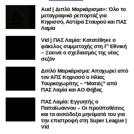
μαθαίνετε σε χρόνο dt όλα τα νέα.
Aud | Διπλό Μαρκάρισμα»: Όλο το
μεταγραφικό ρεπορτάζ για
Κηφισσό, Αστέρα Σταυρού και ΠΑΣ
Λαμία
Vid | ΠΑΣ Λαμία: Κατατέθηκε ο
φάκελος συμμετοχής στη Γ’ Εθνική
– Ξεκινά ο σχεδιασμός της νέας
σεζόν
Διπλό Μαρκάρισμα: Αποχωρεί από
τον ΑΠΣ Κηφισσό ο Ηλίας
Τουρκοχωρίτης – “Ματιές” από
ΠΑΣ Λαμία και ΑΟ Θήβας
ΠΑΣ Λαμία: Εγγυητής ο
Παπαϊωάννου – Οι προϋποθέσεις
και τα αισιόδοξα μηνύματά του για
την επιστροφή στη Super League |
Vid