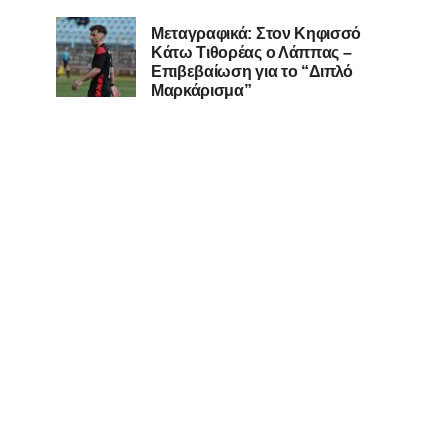
Μεταγραφικά: Στον Κηφισσό
Κάτω Τιθορέας ο Λάππας –
Επιβεβαίωση για το “Διπλό
Μαρκάρισμα”