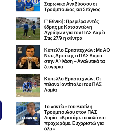
Σαρωνικό Αναβύσσου οι
Τρούμπουλος και Στάγκος
Γ’ Εθνική: Πρεμιέρα εντός
έδρας με Κατσαντώνη
Αγράφων για τον ΠΑΣ Λαμία –
Στις 27/9 η σέντρα
Kύπελλο Ερασιτεχνών: Με AO
Nέας Αρτάκης ο ΠΑΣ Λαμία
στην Α’ Φάση – Αναλυτικά τα
ζευγάρια
Κύπελλο Ερασιτεχνών: Οι
πιθανοί αντίπαλοι του ΠΑΣ
Λαμία
Το «αντίο» του Βασίλη
Τρούμπουλου στον ΠΑΣ
Λαμία: «Κρατάμε τα καλά και
προχωράμε. Ευχαριστώ για
όλα»