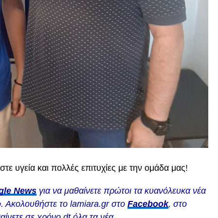
τε υγεία και πολλές επιτυχίες με την ομάδα μας!
gle News
για να μαθαίνετε πρώτοι τα κυανόλευκα νέα
. Ακολουθήστε το lamiara.gr στο
Facebook
, στο
αίνετε σε χρόνο dt όλα τα νέα.