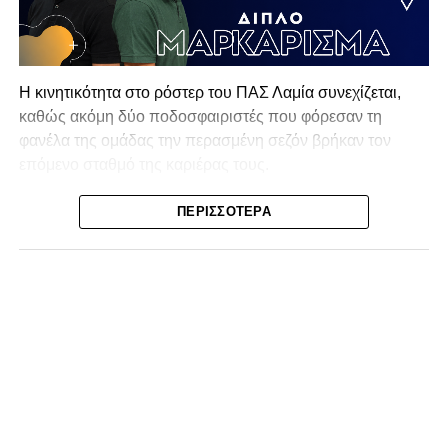
Η κινητικότητα στο ρόστερ του ΠΑΣ Λαμία συνεχίζεται,
καθώς ακόμη δύο ποδοσφαιριστές που φόρεσαν τη
φανέλα της ομάδας την περασμένη σεζόν βρήκαν τον
επόμενο σταθμό της καριέρας τους.
Ο λόγος για τον Βασίλη Τρούμπουλο και τον Χρυσόστομο
ΠΕΡΙΣΣΌΤΕΡΑ
Στάγκο, οι οποίοι θα συνεχίσουν μαζί την ποδοσφαιρική
τους πορεία στον Σαρωνικό Αναβύσσου, με τον σύλλογο
να ανακοινώνει επίσημα την απόκτησή τους.
Ιδιαίτερο ενδιαφέρον παρουσιάζει η περίπτωση του
Βασίλη Τρούμπουλου, ο οποίος βρέθηκε στο στόχαστρο
αρκετών ομάδων το φετινό καλοκαίρι. Ανάμεσα στους
συλλόγους που ενδιαφέρθηκαν έντονα για την απόκτησή
του ήταν η Κόρινθος και ο Ιωνικός, με την ομάδα της
Κορίνθου να εμφανίζεται για μεγάλο χρονικό διάστημα ως