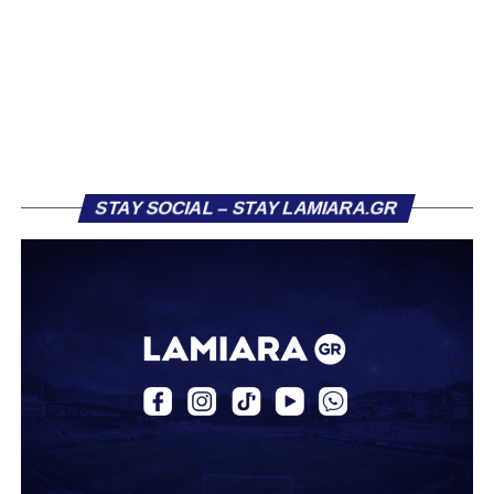
το φαβορί για την υπογραφή του. Ωστόσο, η εξέλιξη ήταν
διαφορετική, καθώς ο 23χρονος αμυντικός επέλεξε τελικά
τον Σαρωνικό Αναβύσσου, όπου θα συναντήσει ξανά τον
πρώην συμπαίκτη του στον ΠΑΣ Λαμία, Χρυσόστομο
Στάγκο.
Η ανακοίνωση για τον Βασίλη Τρούμπουλο
STAY SOCIAL – STAY LAMIARA.GR
«Ο Α.Ο. Σαρωνικός Αναβύσσου ανακοινώνει την
απόκτηση του ποδοσφαιριστή Βασίλη Τρούμπουλου.
Ο Βασίλης, ο οποίος είναι 23 χρονών (γεννημένος το
2003), αγωνίζεται ως στόπερ και αμυντικός μέσος και την
περσινή σεζόν πραγματοποίησε γεμάτη χρονιά στη Γ’
Εθνική με τα χρώματα του ΠΑΣ Λαμία.
Στο παρελθόν αγωνίστηκε στην ΑΕΚ Β’, με την οποία
κατέγραψε 10 συμμετοχές στη Super League 2, καθώς
επίσης σε Εθνικό και Ζάκυνθο. Ξεκίνησε την καριέρα του