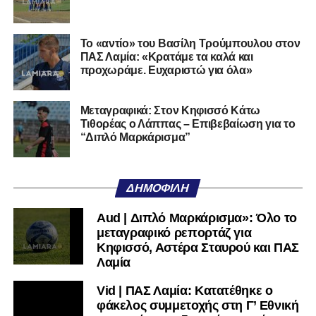
αγωνίστηκε στον Λεβαδειακό, ενώ πέρασε και από ομάδες
της Serie D στην Ιταλία, όπως οι Nocerina, S. Maria
Cilento και Castrovillari, έχοντας ξεκινήσει την
Το «αντίο» του Βασίλη Τρούμπουλου στον
ποδοσφαιρική του διαδρομή από τον Απόλλωνα Σμύρνης.
ΠΑΣ Λαμία: «Κρατάμε τα καλά και
προχωράμε. Ευχαριστώ για όλα»
Τον καλωσορίζουμε στην οικογένεια του Σαρωνικού και
του ευχόμαστε υγεία και επιτυχίες.»
Μεταγραφικά: Στον Κηφισσό Κάτω
Τιθορέας ο Λάππας – Επιβεβαίωση για το
Ακολουθήστε το
lamiara.gr
στο
Google News
για να
“Διπλό Μαρκάρισμα”
μαθαίνετε πρώτοι τα κυανόλευκα νέα στην Ελλάδα και τον
υπόλοιπο κόσμο. Ακολουθήστε το lamiara.gr στο
Facebook
, στο
Twitter
και στο
Instagram
για να
ΔΗΜΟΦΙΛΉ
μαθαίνετε σε χρόνο dt όλα τα νέα.
Aud | Διπλό Μαρκάρισμα»: Όλο το
μεταγραφικό ρεπορτάζ για
Κηφισσό, Αστέρα Σταυρού και ΠΑΣ
Λαμία
Vid | ΠΑΣ Λαμία: Κατατέθηκε ο
φάκελος συμμετοχής στη Γ’ Εθνική