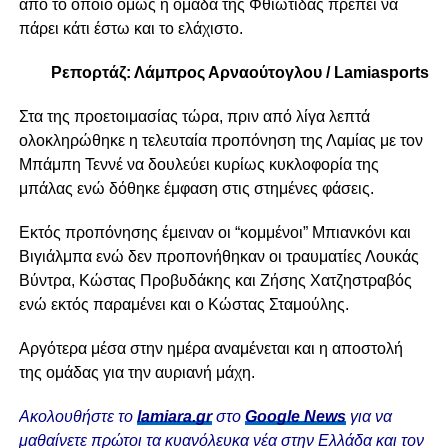
από το οποίο όμως η ομάδα της Φθιώτιδας πρέπει να
πάρει κάτι έστω και το ελάχιστο.
Ρεπορτάζ: Λάμπρος Αρναούτογλου / Lamiasports
Στα της προετοιμασίας τώρα, πριν από λίγα λεπτά
ολοκληρώθηκε η τελευταία προπόνηση της Λαμίας με τον
Μπάμπη Τεννέ να δουλεύει κυρίως κυκλοφορία της
μπάλας ενώ δόθηκε έμφαση στις στημένες φάσεις.
Εκτός προπόνησης έμειναν οι “κομμένοι” Μπιανκόνι και
Βιγιάλμπα ενώ δεν προπονήθηκαν οι τραυματίες Λουκάς
Βύντρα, Κώστας Προβυδάκης και Ζήσης Χατζηστραβός
ενώ εκτός παραμένει και ο Κώστας Σταμούλης.
Αργότερα μέσα στην ημέρα αναμένεται και η αποστολή
της ομάδας για την αυριανή μάχη.
Ακολουθήστε το
lamiara.gr
στο
Google News
για να
μαθαίνετε πρώτοι τα κυανόλευκα νέα στην Ελλάδα και τον