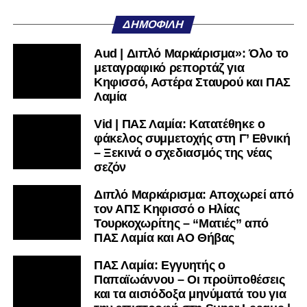
υπόλοιπο κόσμο. Ακολουθήστε το lamiara.gr στο
Facebook
, στο
Twitter
και στο
Instagram
για να
ΔΗΜΟΦΙΛΉ
μαθαίνετε σε χρόνο dt όλα τα νέα.
Aud | Διπλό Μαρκάρισμα»: Όλο το
μεταγραφικό ρεπορτάζ για
Κηφισσό, Αστέρα Σταυρού και ΠΑΣ
Λαμία
Vid | ΠΑΣ Λαμία: Κατατέθηκε ο
φάκελος συμμετοχής στη Γ’ Εθνική
– Ξεκινά ο σχεδιασμός της νέας
σεζόν
Διπλό Μαρκάρισμα: Αποχωρεί από
τον ΑΠΣ Κηφισσό ο Ηλίας
Τουρκοχωρίτης – “Ματιές” από
ΠΑΣ Λαμία και ΑΟ Θήβας
ΠΑΣ Λαμία: Εγγυητής ο
Παπαϊωάννου – Οι προϋποθέσεις
και τα αισιόδοξα μηνύματά του για