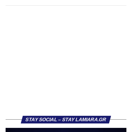
Στάγκο, οι οποίοι θα συνεχίσουν μαζί την ποδοσφαιρική
τους πορεία στον Σαρωνικό Αναβύσσου, με τον σύλλογο
να ανακοινώνει επίσημα την απόκτησή τους.
Ιδιαίτερο ενδιαφέρον παρουσιάζει η περίπτωση του
Βασίλη Τρούμπουλου, ο οποίος βρέθηκε στο στόχαστρο
αρκετών ομάδων το φετινό καλοκαίρι. Ανάμεσα στους
συλλόγους που ενδιαφέρθηκαν έντονα για την απόκτησή
του ήταν η Κόρινθος και ο Ιωνικός, με την ομάδα της
Κορίνθου να εμφανίζεται για μεγάλο χρονικό διάστημα ως
το φαβορί για την υπογραφή του. Ωστόσο, η εξέλιξη ήταν
διαφορετική, καθώς ο 23χρονος αμυντικός επέλεξε τελικά
τον Σαρωνικό Αναβύσσου, όπου θα συναντήσει ξανά τον
πρώην συμπαίκτη του στον ΠΑΣ Λαμία, Χρυσόστομο
Στάγκο.
Η ανακοίνωση για τον Βασίλη Τρούμπουλο
STAY SOCIAL – STAY LAMIARA.GR
«Ο Α.Ο. Σαρωνικός Αναβύσσου ανακοινώνει την
απόκτηση του ποδοσφαιριστή Βασίλη Τρούμπουλου.