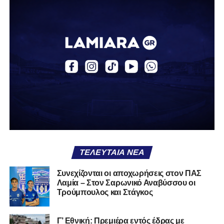
Ο Βασίλης, ο οποίος είναι 23 χρονών (γεννημένος το
2003), αγωνίζεται ως στόπερ και αμυντικός μέσος και την
περσινή σεζόν πραγματοποίησε γεμάτη χρονιά στη Γ’
Εθνική με τα χρώματα του ΠΑΣ Λαμία.
Στο παρελθόν αγωνίστηκε στην ΑΕΚ Β’, με την οποία
κατέγραψε 10 συμμετοχές στη Super League 2, καθώς
επίσης σε Εθνικό και Ζάκυνθο. Ξεκίνησε την καριέρα του
από τα τμήματα υποδομής του ΠΑΣ Λαμία, φτάνοντας
μέχρι την πρώτη ομάδα, με την οποία πραγματοποίησε
συμμετοχή στη Super League απέναντι στον Παναιτωλικό
στις 26 Σεπτεμβρίου 2021.
ΤΕΛΕΥΤΑΊΑ ΝΈΑ
Καλωσορίζουμε τον Βασίλη στην οικογένεια του
Συνεχίζονται οι αποχωρήσεις στον ΠΑΣ
Λαμία – Στον Σαρωνικό Αναβύσσου οι
Σαρωνικού και του ευχόμαστε υγεία και πολλές
Τρούμπουλος και Στάγκος
επιτυχίες.»
Γ’ Εθνική: Πρεμιέρα εντός έδρας με