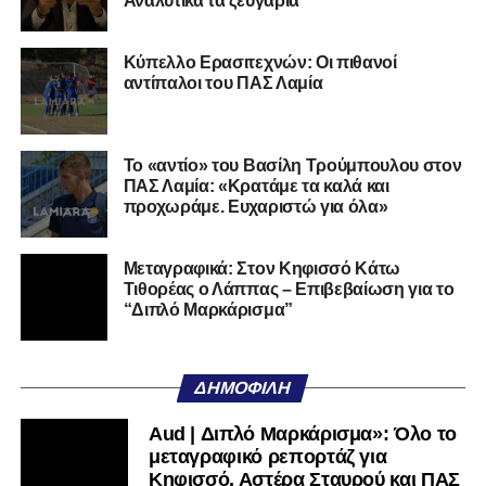
Αναλυτικά τα ζευγάρια
Κύπελλο Ερασιτεχνών: Οι πιθανοί
αντίπαλοι του ΠΑΣ Λαμία
Το «αντίο» του Βασίλη Τρούμπουλου στον
ΠΑΣ Λαμία: «Κρατάμε τα καλά και
προχωράμε. Ευχαριστώ για όλα»
Μεταγραφικά: Στον Κηφισσό Κάτω
Τιθορέας ο Λάππας – Επιβεβαίωση για το
“Διπλό Μαρκάρισμα”
*Το κείμενο ανανεώνεται συνεχώς
ΔΗΜΟΦΙΛΉ
Ακολουθήστε το
lamiara.gr
στο
Google News
για να
Aud | Διπλό Μαρκάρισμα»: Όλο το
μαθαίνετε πρώτοι τα κυανόλευκα νέα στην Ελλάδα και τον
μεταγραφικό ρεπορτάζ για
υπόλοιπο κόσμο. Ακολουθήστε το lamiara.gr στο
Κηφισσό, Αστέρα Σταυρού και ΠΑΣ