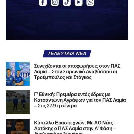
Τα ζευγάρια των ομάδων της
Φθιώτιδας για την 1η Φάση
ΠΑΣ Λαμία
– Α.Ο Νέας Αρτάκης
Αστέρας Σταυρού
– Α.Ο Κατσιαντώνης Αγράφων
ΤΕΛΕΥΤΑΊΑ ΝΈΑ
Φωκικός –
ΑΠΣ Κηφισσός
Συνεχίζονται οι αποχωρήσεις στον ΠΑΣ
Α.Ε Μαλεσίνας
– Ταμυναϊκός Αλιβερίου
Λαμία – Στον Σαρωνικό Αναβύσσου οι
Τρούμπουλος και Στάγκος
Αναλυτικά τα ζευγάρια της 1ης
Φάσης
Γ’ Εθνική: Πρεμιέρα εντός έδρας με
Κατσαντώνη Αγράφων για τον ΠΑΣ Λαμία
– Στις 27/9 η σέντρα
Kύπελλο Ερασιτεχνών: Με AO Nέας
Αρτάκης ο ΠΑΣ Λαμία στην Α’ Φάση –