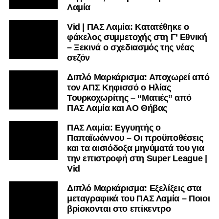
Facebook
, στο
Twitter
και στο
Instagram
για να
Λαμία
μαθαίνετε σε χρόνο dt όλα τα νέα.
Vid | ΠΑΣ Λαμία: Κατατέθηκε ο
φάκελος συμμετοχής στη Γ’ Εθνική
– Ξεκινά ο σχεδιασμός της νέας
σεζόν
Διπλό Μαρκάρισμα: Αποχωρεί από
τον ΑΠΣ Κηφισσό ο Ηλίας
Τουρκοχωρίτης – “Ματιές” από
ΠΑΣ Λαμία και ΑΟ Θήβας
ΠΑΣ Λαμία: Εγγυητής ο
Παπαϊωάννου – Οι προϋποθέσεις
και τα αισιόδοξα μηνύματά του για
την επιστροφή στη Super League |
Vid
Διπλό Μαρκάρισμα: Εξελίξεις στα
μεταγραφικά του ΠΑΣ Λαμία – Ποιοι
βρίσκονται στο επίκεντρο