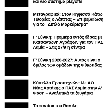
και νέο σύστημα playoffs
Μεταγραφικά: Στον Κηφισσό Κάτω
Τιθορέας ο Λάππας – Επιβεβαίωση
για το “Διπλό Μαρκάρισμα”
Γ’ Εθνική: Πρεμιέρα εντός έδρας με
Κατσαντώνη Αγράφων για τον ΠΑΣ
Λαμία – Στις 27/9 η σέντρα
Γ’ Εθνική 2026-2027: Αυτός είναι ο
όμιλος των ομάδων της Φθιώτιδας
Kύπελλο Ερασιτεχνών: Με AO
Nέας Αρτάκης ο ΠΑΣ Λαμία στην Α’
Φάση – Αναλυτικά τα ζευγάρια
Το «αντίο» του Βασίλη