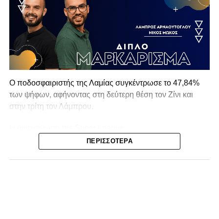
Ο ποδοσφαιριστής της Λαμίας συγκέντρωσε το 47,84%
των ψήφων, αφήνοντας στη δεύτερη θέση τον Ζίνι και
στην τρίτη τον Λάμπρου.
Η ανακοίνωση της Super League:
ΠΕΡΙΣΣΌΤΕΡΑ
Η Super League ανακοινώνει τα αποτελέσματα του
διαγωνισμού, μετά από ψηφοφορία των φιλάθλων, του
διαγωνισμού Stoiximan Best Goal 8ης, 9ης & 10ης
αγωνιστικής Playouts:
1/ Α. Βλαχομήτρος 47,84%
2/ Ζίνι 26,49%