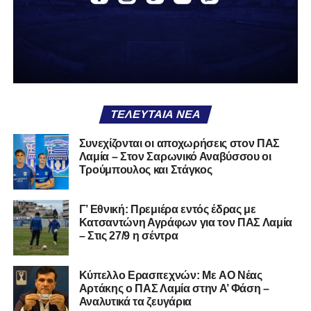
ΤΕΛΕΥΤΑΊΑ ΝΈΑ
Συνεχίζονται οι αποχωρήσεις στον ΠΑΣ
Λαμία – Στον Σαρωνικό Αναβύσσου οι
Ακολουθήστε το
lamiara.gr
στο
Google News
για να
Τρούμπουλος και Στάγκος
μαθαίνετε πρώτοι τα κυανόλευκα νέα στην Ελλάδα και τον
υπόλοιπο κόσμο. Ακολουθήστε το lamiara.gr στο
Facebook
, στο
Twitter
και στο
Instagram
για να
Γ’ Εθνική: Πρεμιέρα εντός έδρας με
Κατσαντώνη Αγράφων για τον ΠΑΣ Λαμία
μαθαίνετε σε χρόνο dt όλα τα νέα.
– Στις 27/9 η σέντρα
Kύπελλο Ερασιτεχνών: Με AO Nέας
Αρτάκης ο ΠΑΣ Λαμία στην Α’ Φάση –
Αναλυτικά τα ζευγάρια