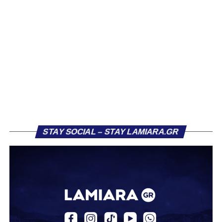
3/ Λ. Λάμπρου 12,16%
4/ Α. Όζμπολτ 7,03%
5/ Μ. Αλφαρέλα 4,59%
6/ Μ. Κόμπα 1,89%
STAY SOCIAL – STAY LAMIARA.GR