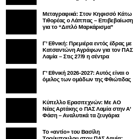
Μεταγραφικά: Στον Κηφισσό Κάτω
Τιθορέας ο Λάππας – Επιβεβαίωση
για το “Διπλό Μαρκάρισμα”
Γ’ Εθνική: Πρεμιέρα εντός έδρας με
Κατσαντώνη Αγράφων για τον ΠΑΣ
Λαμία – Στις 27/9 η σέντρα
Γ’ Εθνική 2026-2027: Αυτός είναι ο
όμιλος των ομάδων της Φθιώτιδας
Kύπελλο Ερασιτεχνών: Με AO
Nέας Αρτάκης ο ΠΑΣ Λαμία στην Α’
Φάση – Αναλυτικά τα ζευγάρια
Το «αντίο» του Βασίλη
Τρούμπουλου στον ΠΑΣ Λαμία: