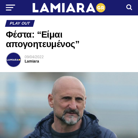
PLAY OUT
Φέστα: “Είμαι
απογοητευμένος”
09/04/2022
Lamiara