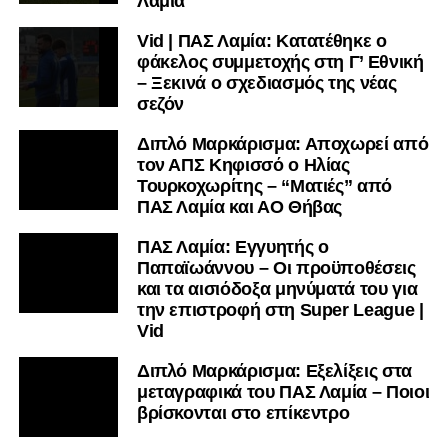
Λαμία
Vid | ΠΑΣ Λαμία: Κατατέθηκε ο
φάκελος συμμετοχής στη Γ’ Εθνική
– Ξεκινά ο σχεδιασμός της νέας
σεζόν
Διπλό Μαρκάρισμα: Αποχωρεί από
τον ΑΠΣ Κηφισσό ο Ηλίας
Τουρκοχωρίτης – “Ματιές” από
ΠΑΣ Λαμία και ΑΟ Θήβας
ΠΑΣ Λαμία: Εγγυητής ο
Παπαϊωάννου – Οι προϋποθέσεις
και τα αισιόδοξα μηνύματά του για
την επιστροφή στη Super League |
Vid
Διπλό Μαρκάρισμα: Εξελίξεις στα
μεταγραφικά του ΠΑΣ Λαμία – Ποιοι
βρίσκονται στο επίκεντρο