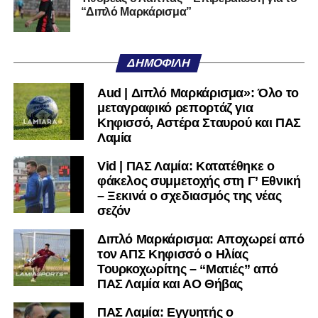
Ακολουθήστε το
lamiara.gr
στο
Google News
για να
“Διπλό Μαρκάρισμα”
μαθαίνετε πρώτοι τα κυανόλευκα νέα στην Ελλάδα και τον
υπόλοιπο κόσμο. Ακολουθήστε το lamiara.gr στο
Facebook
, στο
Twitter
και στο
Instagram
για να
ΔΗΜΟΦΙΛΉ
μαθαίνετε σε χρόνο dt όλα τα νέα.
Aud | Διπλό Μαρκάρισμα»: Όλο το
μεταγραφικό ρεπορτάζ για
Κηφισσό, Αστέρα Σταυρού και ΠΑΣ
Λαμία
Vid | ΠΑΣ Λαμία: Κατατέθηκε ο
φάκελος συμμετοχής στη Γ’ Εθνική
– Ξεκινά ο σχεδιασμός της νέας
σεζόν
Διπλό Μαρκάρισμα: Αποχωρεί από
τον ΑΠΣ Κηφισσό ο Ηλίας
Τουρκοχωρίτης – “Ματιές” από
ΠΑΣ Λαμία και ΑΟ Θήβας
ΠΑΣ Λαμία: Εγγυητής ο