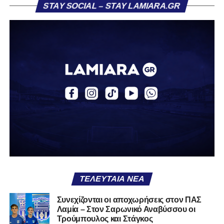
STAY SOCIAL – STAY LAMIARA.GR
«Ο Α.Ο. Σαρωνικός Αναβύσσου ανακοινώνει την
απόκτηση του ποδοσφαιριστή Βασίλη Τρούμπουλου.
Ο Βασίλης, ο οποίος είναι 23 χρονών (γεννημένος το
2003), αγωνίζεται ως στόπερ και αμυντικός μέσος και την
περσινή σεζόν πραγματοποίησε γεμάτη χρονιά στη Γ’
Εθνική με τα χρώματα του ΠΑΣ Λαμία.
Στο παρελθόν αγωνίστηκε στην ΑΕΚ Β’, με την οποία
κατέγραψε 10 συμμετοχές στη Super League 2, καθώς
επίσης σε Εθνικό και Ζάκυνθο. Ξεκίνησε την καριέρα του
από τα τμήματα υποδομής του ΠΑΣ Λαμία, φτάνοντας
μέχρι την πρώτη ομάδα, με την οποία πραγματοποίησε
συμμετοχή στη Super League απέναντι στον Παναιτωλικό
στις 26 Σεπτεμβρίου 2021.
ΤΕΛΕΥΤΑΊΑ ΝΈΑ
Καλωσορίζουμε τον Βασίλη στην οικογένεια του
Συνεχίζονται οι αποχωρήσεις στον ΠΑΣ
Λαμία – Στον Σαρωνικό Αναβύσσου οι
Σαρωνικού και του ευχόμαστε υγεία και πολλές
Τρούμπουλος και Στάγκος
επιτυχίες.»