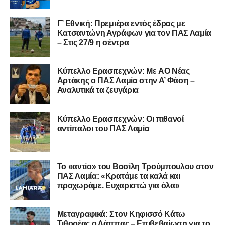
Γ’ Εθνική: Πρεμιέρα εντός έδρας με
Κατσαντώνη Αγράφων για τον ΠΑΣ Λαμία
– Στις 27/9 η σέντρα
Η ανακοίνωση για τον Χρυσόστομο Στάγκο
«Ο Α.Ο. Σαρωνικός Αναβύσσου ανακοινώνει την
Kύπελλο Ερασιτεχνών: Με AO Nέας
απόκτηση του τερματοφύλακα Χρυσόστομου Στάγκου.
Αρτάκης ο ΠΑΣ Λαμία στην Α’ Φάση –
Αναλυτικά τα ζευγάρια
Ο 24χρονος τερματοφύλακας (γεννημένος στις
27/06/2002) προέρχεται επίσης από μία γεμάτη χρονιά
Κύπελλο Ερασιτεχνών: Οι πιθανοί
στη Γ’ Εθνική με τον ΠΑΣ Λαμία. Στο παρελθόν
αντίπαλοι του ΠΑΣ Λαμία
αγωνίστηκε στον Λεβαδειακό, ενώ πέρασε και από ομάδες
της Serie D στην Ιταλία, όπως οι Nocerina, S. Maria
Cilento και Castrovillari, έχοντας ξεκινήσει την
Το «αντίο» του Βασίλη Τρούμπουλου στον
ποδοσφαιρική του διαδρομή από τον Απόλλωνα Σμύρνης.
ΠΑΣ Λαμία: «Κρατάμε τα καλά και
προχωράμε. Ευχαριστώ για όλα»
Τον καλωσορίζουμε στην οικογένεια του Σαρωνικού και
του ευχόμαστε υγεία και επιτυχίες.»
Μεταγραφικά: Στον Κηφισσό Κάτω
Τιθορέας ο Λάππας – Επιβεβαίωση για το