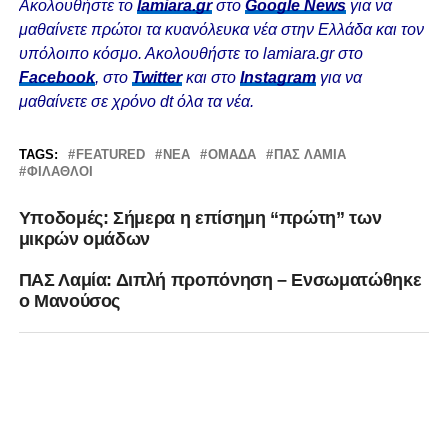
Ακολουθήστε το
lamiara.gr
στο
Google News
για να
μαθαίνετε πρώτοι τα κυανόλευκα νέα στην Ελλάδα και τον
υπόλοιπο κόσμο. Ακολουθήστε το lamiara.gr στο
Facebook
, στο
Twitter
και στο
Instagram
για να
μαθαίνετε σε χρόνο dt όλα τα νέα.
TAGS:
FEATURED
ΝΈΑ
ΟΜΆΔΑ
ΠΑΣ ΛΑΜΙΑ
ΦΊΛΑΘΛΟΙ
Υποδομές: Σήμερα η επίσημη “πρώτη” των
μικρών ομάδων
ΠΑΣ Λαμία: Διπλή προπόνηση – Ενσωματώθηκε
ο Μανούσος