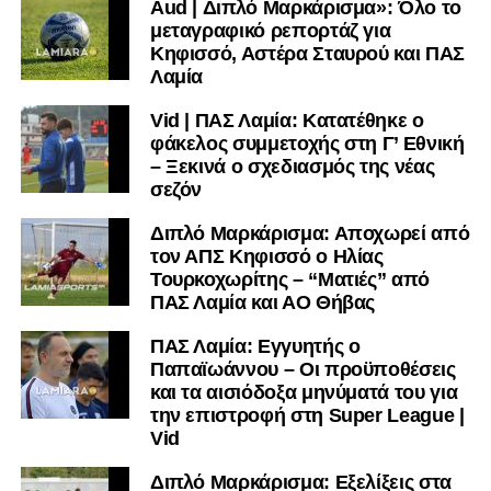
Aud | Διπλό Μαρκάρισμα»: Όλο το
μεταγραφικό ρεπορτάζ για
Κηφισσό, Αστέρα Σταυρού και ΠΑΣ
Λαμία
Vid | ΠΑΣ Λαμία: Κατατέθηκε ο
φάκελος συμμετοχής στη Γ’ Εθνική
– Ξεκινά ο σχεδιασμός της νέας
σεζόν
Διπλό Μαρκάρισμα: Αποχωρεί από
τον ΑΠΣ Κηφισσό ο Ηλίας
Τουρκοχωρίτης – “Ματιές” από
ΠΑΣ Λαμία και ΑΟ Θήβας
ΠΑΣ Λαμία: Εγγυητής ο
Παπαϊωάννου – Οι προϋποθέσεις
και τα αισιόδοξα μηνύματά του για
την επιστροφή στη Super League |
Vid
Διπλό Μαρκάρισμα: Εξελίξεις στα