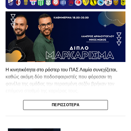
Η κινητικότητα στο ρόστερ του ΠΑΣ Λαμία συνεχίζεται,
καθώς ακόμη δύο ποδοσφαιριστές που φόρεσαν τη
φανέλα της ομάδας την περασμένη σεζόν βρήκαν τον
επόμενο σταθμό της καριέρας τους.
Ο λόγος για τον Βασίλη Τρούμπουλο και τον Χρυσόστομο
ΠΕΡΙΣΣΌΤΕΡΑ
Στάγκο, οι οποίοι θα συνεχίσουν μαζί την ποδοσφαιρική
τους πορεία στον Σαρωνικό Αναβύσσου, με τον σύλλογο
να ανακοινώνει επίσημα την απόκτησή τους.