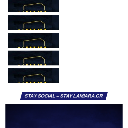
Ιδιαίτερο ενδιαφέρον παρουσιάζει η περίπτωση του
Βασίλη Τρούμπουλου, ο οποίος βρέθηκε στο στόχαστρο
αρκετών ομάδων το φετινό καλοκαίρι. Ανάμεσα στους
συλλόγους που ενδιαφέρθηκαν έντονα για την απόκτησή
του ήταν η Κόρινθος και ο Ιωνικός, με την ομάδα της
Κορίνθου να εμφανίζεται για μεγάλο χρονικό διάστημα ως
το φαβορί για την υπογραφή του. Ωστόσο, η εξέλιξη ήταν
διαφορετική, καθώς ο 23χρονος αμυντικός επέλεξε τελικά
τον Σαρωνικό Αναβύσσου, όπου θα συναντήσει ξανά τον
πρώην συμπαίκτη του στον ΠΑΣ Λαμία, Χρυσόστομο
Στάγκο.
Η ανακοίνωση για τον Βασίλη Τρούμπουλο
STAY SOCIAL – STAY LAMIARA.GR
«Ο Α.Ο. Σαρωνικός Αναβύσσου ανακοινώνει την
απόκτηση του ποδοσφαιριστή Βασίλη Τρούμπουλου.
Ο Βασίλης, ο οποίος είναι 23 χρονών (γεννημένος το
2003), αγωνίζεται ως στόπερ και αμυντικός μέσος και την