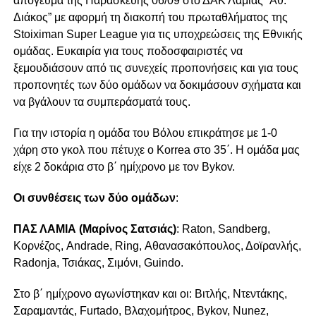
απόγευμα της Παρασκευής 06/09 στο ΔΑΚ Λαμίας “Αθ.
Διάκος” με αφορμή τη διακοπή του πρωταθλήματος της
Stoiximan Super League για τις υποχρεώσεις της Εθνικής
ομάδας. Ευκαιρία για τους ποδοσφαιριστές να
ξεμουδιάσουν από τις συνεχείς προπονήσεις και για τους
προπονητές των δύο ομάδων να δοκιμάσουν σχήματα και
να βγάλουν τα συμπεράσματά τους.
Για την ιστορία η ομάδα του Βόλου επικράτησε με 1-0
χάρη στο γκολ που πέτυχε ο Korrea στο 35΄. Η ομάδα μας
είχε 2 δοκάρια στο β΄ ημίχρονο με τον Bykov.
Οι συνθέσεις των δύο ομάδων
:
ΠΑΣ ΛΑΜΙΑ (Μαρίνος Σατσιάς)
: Raton, Sandberg,
Κορνέζος, Andrade, Ring, Αθανασακόπουλος, Δοϊρανλής,
Radonja, Τσιάκας, Σιμόνι, Guindo.
Στο β΄ ημίχρονο αγωνίστηκαν και οι: Βιτλής, Ντεντάκης,
Σαραμαντάς, Furtado, Βλαχομήτρος, Bykov, Nunez,