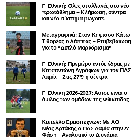
Γ’ Εθνική: Όλες οι αλλαγές στο νέο
πρωτάθλημα – Κλήρωση, σέντρα
και νέο σύστημα playoffs
Μεταγραφικά: Στον Κηφισσό Κάτω
Τιθορέας ο Λάππας – Επιβεβαίωση
για το “Διπλό Μαρκάρισμα”
Γ’ Εθνική: Πρεμιέρα εντός έδρας με
Κατσαντώνη Αγράφων για τον ΠΑΣ
Λαμία – Στις 27/9 η σέντρα
Γ’ Εθνική 2026-2027: Αυτός είναι ο
όμιλος των ομάδων της Φθιώτιδας
Kύπελλο Ερασιτεχνών: Με AO
Nέας Αρτάκης ο ΠΑΣ Λαμία στην Α’
Φάση – Αναλυτικά τα ζευγάρια