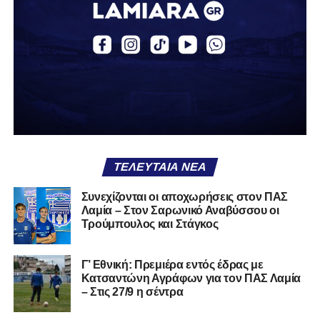
περσινή σεζόν πραγματοποίησε γεμάτη χρονιά στη Γ’
Εθνική με τα χρώματα του ΠΑΣ Λαμία.
Στο παρελθόν αγωνίστηκε στην ΑΕΚ Β’, με την οποία
κατέγραψε 10 συμμετοχές στη Super League 2, καθώς
επίσης σε Εθνικό και Ζάκυνθο. Ξεκίνησε την καριέρα του
από τα τμήματα υποδομής του ΠΑΣ Λαμία, φτάνοντας
μέχρι την πρώτη ομάδα, με την οποία πραγματοποίησε
συμμετοχή στη Super League απέναντι στον Παναιτωλικό
στις 26 Σεπτεμβρίου 2021.
ΤΕΛΕΥΤΑΊΑ ΝΈΑ
Καλωσορίζουμε τον Βασίλη στην οικογένεια του
Συνεχίζονται οι αποχωρήσεις στον ΠΑΣ
Λαμία – Στον Σαρωνικό Αναβύσσου οι
Σαρωνικού και του ευχόμαστε υγεία και πολλές
Τρούμπουλος και Στάγκος
επιτυχίες.»
Γ’ Εθνική: Πρεμιέρα εντός έδρας με
Κατσαντώνη Αγράφων για τον ΠΑΣ Λαμία
– Στις 27/9 η σέντρα
Η ανακοίνωση για τον Χρυσόστομο Στάγκο