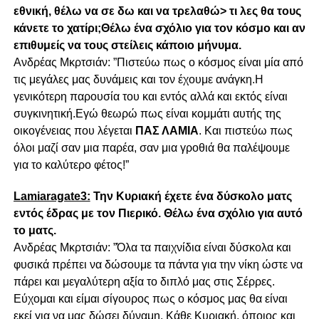
εθνική, θέλω να σε δω και να τρελαθώ> τι λες θα τους
κάνετε το χατίρι;Θέλω ένα σχόλιο για τον κόσμο και αν
επιθυμείς να τους στείλεις κάποιο μήνυμα.
Ανδρέας Μκρτσιάν: ”Πιστεύω πως ο κόσμος είναι μία από
τις μεγάλες μας δυνάμεις και τον έχουμε ανάγκη.Η
γενικότερη παρουσία του και εντός αλλά και εκτός είναι
συγκινητική.Εγώ θεωρώ πως είναι κομμάτι αυτής της
οικογένειας που λέγεται
ΠΑΣ ΛΑΜΙΑ
. Και πιστεύω πως
όλοι μαζί σαν μια παρέα, σαν μια γροθιά θα παλέψουμε
για το καλύτερο φέτος!”
Lamiaragate3:
Την Κυριακή έχετε ένα δύσκολο ματς
εντός έδρας με τον Πιερικό. Θέλω ένα σχόλιο για αυτό
το ματς.
Ανδρέας Μκρτσιάν: ”Όλα τα παιχνίδια είναι δύσκολα και
φυσικά πρέπει να δώσουμε τα πάντα για την νίκη ώστε να
πάρει και μεγαλύτερη αξία το διπλό μας στις Σέρρες.
Εύχομαι και είμαι σίγουρος πως ο κόσμος μας θα είναι
εκεί για να μας δώσει δύναμη. Κάθε Κυριακή, όποιος και