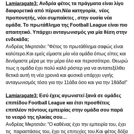
Lamiaragate3:
Ανδρέα φέτος τα πράγματα είναι λίγο
διαφορετικά από πέρυσι.Νέα κατηγορία, νέος
προπονητής, νέοι συμπαίκτες , στην ουσία νέα
ομάδα. Το πρωτάθλημα της Football League είναι πιο
απαιτητικό. Υπάρχει ανταγωνισμός για μία θέση στην
ενδεκάδα;
Aνδρέας Μκρτσιάν: ”Φέτος το πρωτάθλημα σαφώς είναι
καλύτερο.Και εμείς είμαστε μία νέα ομάδα όπως είπες και
δενόμαστε μέρα με την μέρα όλο και περισσότερο. Θεωρώ
πως η ομάδα έχει πολύ καλό ρόστερ για να ανταπεξέλθει
θετικά αυτή τη νέα χρονιά και φυσικά υπάρχει υγιής
ανταγωνισμός τόσο για την 11άδα όσο και για την 18άδα!”
Lamiaragate3:
Εσύ έχεις αγωνιστεί ξανά σε ομάδες
επιπέδου Football League και έτσι προσθέτεις
επιπλέον πόντους εμπειρίας στην ομάδα σου παρά
το νεαρό της ηλικίας σου…
Ανδρέας Μκρτσιάν: ”Ο καθένας έχει την εμπειρία του, έχει
τις παραστάσεις του, έχει τις επιτυχίες του.Και φέτος δόξα