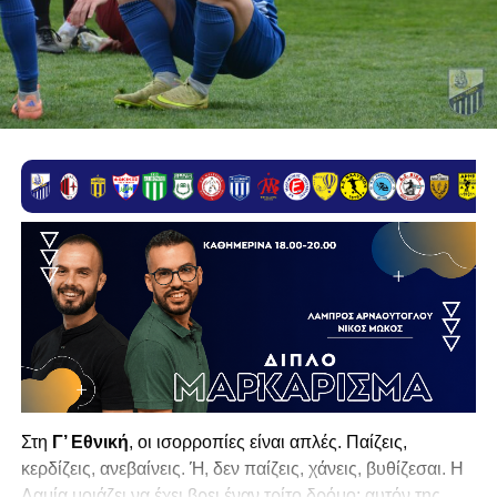
Στη
Γ’ Εθνική
, οι ισορροπίες είναι απλές. Παίζεις,
κερδίζεις, ανεβαίνεις. Ή, δεν παίζεις, χάνεις, βυθίζεσαι. Η
Λαμία
μοιάζει να έχει βρει έναν τρίτο δρόμο: αυτόν της