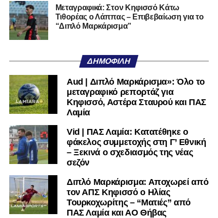
Αν η Λαμία συνεχίσει να μικραίνει τον εαυτό της, δεν θα
Μεταγραφικά: Στον Κηφισσό Κάτω
Τιθορέας ο Λάππας – Επιβεβαίωση για το
χρειαστεί κανείς άλλος να το κάνει.
“Διπλό Μαρκάρισμα”
Όταν αποφασίσει να συνειδητοποιήσει ότι είναι
μεγάλη, τότε η Γ’ Εθνική θα μοιάζει από μόνη της
ΔΗΜΟΦΙΛΉ
πολύ μικρή.
Aud | Διπλό Μαρκάρισμα»: Όλο το
Ακολουθήστε το
lamiara.gr
στο
Google News
για να
μεταγραφικό ρεπορτάζ για
μαθαίνετε πρώτοι τα κυανόλευκα νέα στην Ελλάδα και τον
Κηφισσό, Αστέρα Σταυρού και ΠΑΣ
υπόλοιπο κόσμο. Ακολουθήστε το lamiara.gr στο
Λαμία
Facebook
, στο
Twitter
και στο
Instagram
για να
Vid | ΠΑΣ Λαμία: Κατατέθηκε ο
μαθαίνετε σε χρόνο dt όλα τα νέα.
φάκελος συμμετοχής στη Γ’ Εθνική
– Ξεκινά ο σχεδιασμός της νέας
σεζόν
Διπλό Μαρκάρισμα: Αποχωρεί από
τον ΑΠΣ Κηφισσό ο Ηλίας
Τουρκοχωρίτης – “Ματιές” από
ΠΑΣ Λαμία και ΑΟ Θήβας