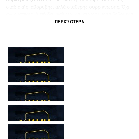
σταδιακής, αθόρυβης, αλλά σταθερής συρρίκνωσης. Όχι
αγωνιστικής. Αυτή δεν φαίνεται να υπάρχει με τα δεδομένα
της κατηγορίας. Της συρρίκνωσης της ίδιας της
ΠΕΡΙΣΣΌΤΕΡΑ
υπόστασής της.
Γράφει ο Νίκος Μώκος
Για μια ομάδα που πέρασε μια σχεδόν δεκαετία στα
σαλόνια της
Super League 1
, που έφτιαξε όνομα και
αναγνωρισιμότητα, δεν μπορεί η κουβέντα της πόλης να
είναι «μας αδικούν», «μας πολεμούν», «μας έχουν βάλει
στο μάτι».
Αυτά είναι πολυτέλειες των μικρών
.
Όχι των
ομάδων που ζητούν να παραμείνουν μεγάλες, έστω
και μέσα σε μια μικρή κατηγορία.
Η Λαμία, αντί να λειτουργεί ως το κεντρικό σημείο
αναφοράς του ποδοσφαιρικού χάρτη στον
Νομός
Φθιώτιδας
, επιτρέπει το αντίθετο: Να συζητείται ότι άλλοι
έχουν μεγαλύτερη επιρροή. Ακόμη κι εντός των τειχών.