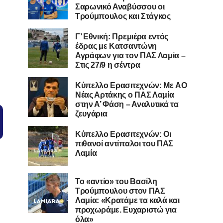
Σαρωνικό Αναβύσσου οι
Τρούμπουλος και Στάγκος
Γ’ Εθνική: Πρεμιέρα εντός
έδρας με Κατσαντώνη
Αγράφων για τον ΠΑΣ Λαμία –
Στις 27/9 η σέντρα
Kύπελλο Ερασιτεχνών: Με AO
Nέας Αρτάκης ο ΠΑΣ Λαμία
στην Α’ Φάση – Αναλυτικά τα
ζευγάρια
Κύπελλο Ερασιτεχνών: Οι
πιθανοί αντίπαλοι του ΠΑΣ
Λαμία
Το «αντίο» του Βασίλη
Τρούμπουλου στον ΠΑΣ
Λαμία: «Κρατάμε τα καλά και
προχωράμε. Ευχαριστώ για
όλα»