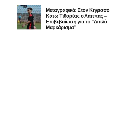
Μεταγραφικά: Στον Κηφισσό
Κάτω Τιθορέας ο Λάππας –
Επιβεβαίωση για το “Διπλό
Μαρκάρισμα”