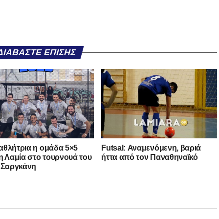
ΔΙΑΒΆΣΤΕ ΕΠΊΣΗΣ
θλήτρια η ομάδα 5×5
Futsal: Αναμενόμενη, βαριά
η Λαμία στο τουρνουά του
ήττα από τον Παναθηναϊκό
 Σαργκάνη