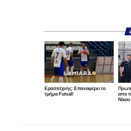
Ερασιτέχνης: Επαναφέρει το
Πρωτα
τμήμα Futsal!
απο τ
Νίκου