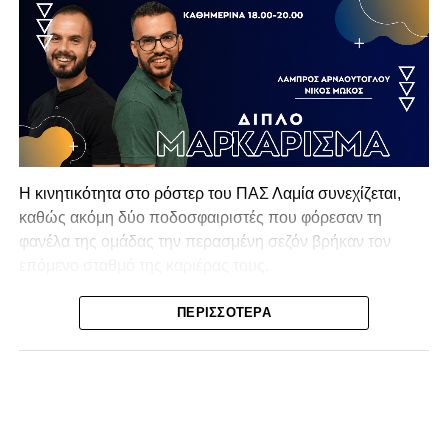
Η κινητικότητα στο ρόστερ του ΠΑΣ Λαμία συνεχίζεται,
καθώς ακόμη δύο ποδοσφαιριστές που φόρεσαν τη
φανέλα της ομάδας την περασμένη σεζόν βρήκαν τον
επόμενο σταθμό της καριέρας τους.
Ο λόγος για τον Βασίλη Τρούμπουλο και τον Χρυσόστομο
ΠΕΡΙΣΣΌΤΕΡΑ
Στάγκο, οι οποίοι θα συνεχίσουν μαζί την ποδοσφαιρική
τους πορεία στον Σαρωνικό Αναβύσσου, με τον σύλλογο
να ανακοινώνει επίσημα την απόκτησή τους.
Ιδιαίτερο ενδιαφέρον παρουσιάζει η περίπτωση του