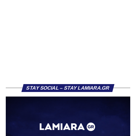
Βασίλη Τρούμπουλου, ο οποίος βρέθηκε στο στόχαστρο
αρκετών ομάδων το φετινό καλοκαίρι. Ανάμεσα στους
συλλόγους που ενδιαφέρθηκαν έντονα για την απόκτησή
του ήταν η Κόρινθος και ο Ιωνικός, με την ομάδα της
Κορίνθου να εμφανίζεται για μεγάλο χρονικό διάστημα ως
το φαβορί για την υπογραφή του. Ωστόσο, η εξέλιξη ήταν
διαφορετική, καθώς ο 23χρονος αμυντικός επέλεξε τελικά
τον Σαρωνικό Αναβύσσου, όπου θα συναντήσει ξανά τον
πρώην συμπαίκτη του στον ΠΑΣ Λαμία, Χρυσόστομο
Στάγκο.
Η ανακοίνωση για τον Βασίλη Τρούμπουλο
STAY SOCIAL – STAY LAMIARA.GR
«Ο Α.Ο. Σαρωνικός Αναβύσσου ανακοινώνει την
απόκτηση του ποδοσφαιριστή Βασίλη Τρούμπουλου.
Ο Βασίλης, ο οποίος είναι 23 χρονών (γεννημένος το
2003), αγωνίζεται ως στόπερ και αμυντικός μέσος και την
περσινή σεζόν πραγματοποίησε γεμάτη χρονιά στη Γ’
Εθνική με τα χρώματα του ΠΑΣ Λαμία.