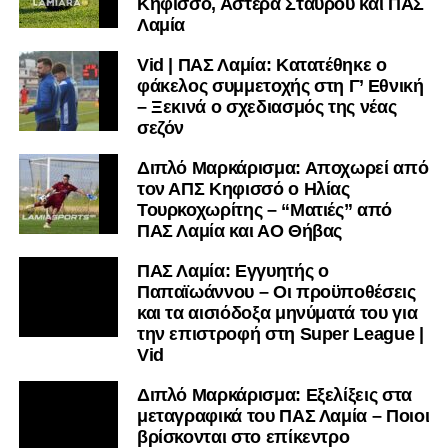
Κηφισσό, Αστέρα Σταυρού και ΠΑΣ
Λαμία
Vid | ΠΑΣ Λαμία: Κατατέθηκε ο
φάκελος συμμετοχής στη Γ’ Εθνική
– Ξεκινά ο σχεδιασμός της νέας
σεζόν
Διπλό Μαρκάρισμα: Αποχωρεί από
τον ΑΠΣ Κηφισσό ο Ηλίας
Τουρκοχωρίτης – “Ματιές” από
ΠΑΣ Λαμία και ΑΟ Θήβας
ΠΑΣ Λαμία: Εγγυητής ο
Παπαϊωάννου – Οι προϋποθέσεις
και τα αισιόδοξα μηνύματά του για
την επιστροφή στη Super League |
Vid
Διπλό Μαρκάρισμα: Εξελίξεις στα
μεταγραφικά του ΠΑΣ Λαμία – Ποιοι
βρίσκονται στο επίκεντρο