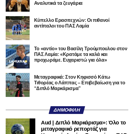
Αναλυτικά τα ζευγάρια
Ο 24χρονος τερματοφύλακας (γεννημένος στις
27/06/2002) προέρχεται επίσης από μία γεμάτη χρονιά
Κύπελλο Ερασιτεχνών: Οι πιθανοί
στη Γ’ Εθνική με τον ΠΑΣ Λαμία. Στο παρελθόν
αντίπαλοι του ΠΑΣ Λαμία
αγωνίστηκε στον Λεβαδειακό, ενώ πέρασε και από ομάδες
της Serie D στην Ιταλία, όπως οι Nocerina, S. Maria
Cilento και Castrovillari, έχοντας ξεκινήσει την
Το «αντίο» του Βασίλη Τρούμπουλου στον
ποδοσφαιρική του διαδρομή από τον Απόλλωνα Σμύρνης.
ΠΑΣ Λαμία: «Κρατάμε τα καλά και
προχωράμε. Ευχαριστώ για όλα»
Τον καλωσορίζουμε στην οικογένεια του Σαρωνικού και
του ευχόμαστε υγεία και επιτυχίες.»
Μεταγραφικά: Στον Κηφισσό Κάτω
Τιθορέας ο Λάππας – Επιβεβαίωση για το
Ακολουθήστε το
lamiara.gr
στο
Google News
για να
“Διπλό Μαρκάρισμα”
μαθαίνετε πρώτοι τα κυανόλευκα νέα στην Ελλάδα και τον
υπόλοιπο κόσμο. Ακολουθήστε το lamiara.gr στο
Facebook
, στο
Twitter
και στο
Instagram
για να
ΔΗΜΟΦΙΛΉ
μαθαίνετε σε χρόνο dt όλα τα νέα.
Aud | Διπλό Μαρκάρισμα»: Όλο το
μεταγραφικό ρεπορτάζ για