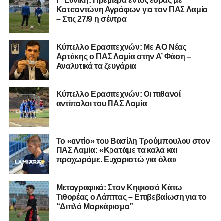
Γ’ Εθνική: Πρεμιέρα εντός έδρας με
Κατσαντώνη Αγράφων για τον ΠΑΣ Λαμία
– Στις 27/9 η σέντρα
Kύπελλο Ερασιτεχνών: Με AO Nέας
Αρτάκης ο ΠΑΣ Λαμία στην Α’ Φάση –
Αναλυτικά τα ζευγάρια
Κύπελλο Ερασιτεχνών: Οι πιθανοί
αντίπαλοι του ΠΑΣ Λαμία
Το «αντίο» του Βασίλη Τρούμπουλου στον
ΠΑΣ Λαμία: «Κρατάμε τα καλά και
προχωράμε. Ευχαριστώ για όλα»
Μεταγραφικά: Στον Κηφισσό Κάτω
Τιθορέας ο Λάππας – Επιβεβαίωση για το
“Διπλό Μαρκάρισμα”