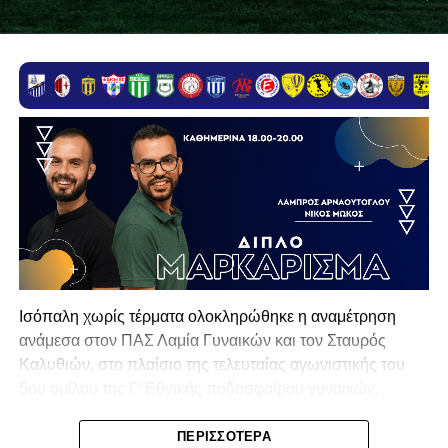
Ισόπαλη χωρίς τέρματα ολοκληρώθηκε η αναμέτρηση
ανάμεσα στον
ΠΑΣ Λαμία Γυναικών
και τον
Σταυρός
Καλυθιών
, στο πλαίσιο της τελευταίας αγωνιστικής του
5ου ομίλου της Γ’ Εθνικής ποδοσφαίρου γυναικών.
Ρεπορτάζ: Νίκος Σκαρμούτσος
ΠΕΡΙΣΣΌΤΕΡΑ