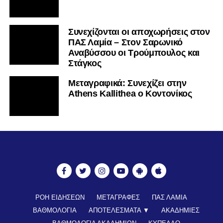
Συνεχίζονται οι αποχωρήσεις στον
ΠΑΣ Λαμία – Στον Σαρωνικό
Αναβύσσου οι Τρούμπουλος και
Στάγκος
Mεταγραφικά: Συνεχίζει στην
Athens Kallithea ο Κοντονίκος
Ακολουθήστε το
lamiara.gr
στο
Google News
για να
μαθαίνετε πρώτοι τα κυανόλευκα νέα στην Ελλάδα και τον
ΡΟΗ ΕΙΔΗΣΕΩΝ
ΜΕΤΑΓΡΑΦΕΣ
ΠΑΣ ΛΑΜΙΑ
υπόλοιπο κόσμο. Ακολουθήστε το lamiara.gr στο
ΒΑΘΜΟΛΟΓΙΑ
ΑΠΟΤΕΛΕΣΜΑΤΑ ▼
ΑΚΑΔΗΜΙΕΣ
Facebook
, στο
Twitter
και στο
Instagram
για να