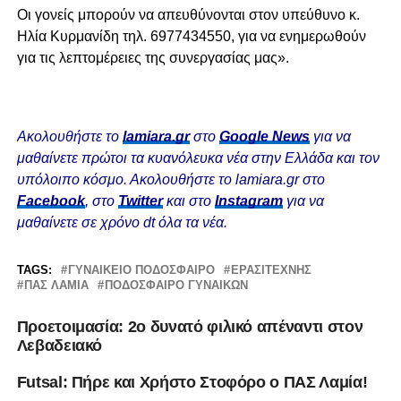
Οι γονείς μπορούν να απευθύνονται στον υπεύθυνο κ.
Ηλία Κυρμανίδη τηλ. 6977434550, για να ενημερωθούν
για τις λεπτομέρειες της συνεργασίας μας».
Ακολουθήστε το
lamiara.gr
στο
Google News
για να
μαθαίνετε πρώτοι τα κυανόλευκα νέα στην Ελλάδα και τον
υπόλοιπο κόσμο. Ακολουθήστε το lamiara.gr στο
Facebook
, στο
Twitter
και στο
Instagram
για να
μαθαίνετε σε χρόνο dt όλα τα νέα.
TAGS:
ΓΥΝΑΙΚΕΊΟ ΠΟΔΌΣΦΑΙΡΟ
ΕΡΑΣΙΤΈΧΝΗΣ
ΠΑΣ ΛΑΜΙΑ
ΠΟΔΟΣΦΑΙΡΟ ΓΥΝΑΙΚΩΝ
Προετοιμασία: 2ο δυνατό φιλικό απέναντι στον
Λεβαδειακό
Futsal: Πήρε και Χρήστο Στοφόρο ο ΠΑΣ Λαμία!