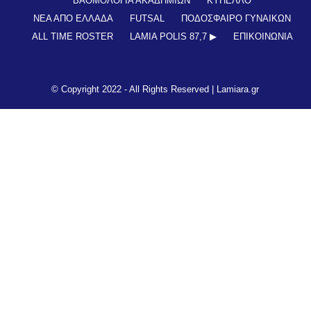
μαθαίνετε σε χρόνο dt όλα τα νέα.
ΒΑΘΜΟΛΟΓΙΑ ΑΚΑΔΗΜΙΩΝ
ΚΥΠΕΛΛΟ
ΝΕΑ ΑΠΟ ΕΛΛΑΔΑ
FUTSAL
ΠΟΔΟΣΦΑΙΡΟ ΓΥΝΑΙΚΩΝ
ALL TIME ROSTER
LAMIA POLIS 87,7 ▶︎
ΕΠΙΚΟΙΝΩΝΊΑ
© Copyright 2022 - All Rights Reserved |
Lamiara.gr