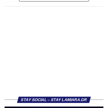
Πριν την έναρξη του αγώνα, κρατήθηκε ενός λεπτού
σιγή για στη μνήμη του Νώντα Χαντζή.
Οι δύο ομάδες έμειναν στο 0-0, σε ένα παιχνίδι όπου οι
φιλοξενούμενες είχαν τις πιο σημαντικές στιγμές, με τον
ΠΑΣ Λαμία να κρατά ανέπαφη την εστία του χάρη και στις
επεμβάσεις της τερματοφύλακάς του.
Ο Σταυρός Καλυθιών απείλησε από νωρίς, χάνοντας
μεγάλη ευκαιρία μόλις στο 7ο λεπτό. Η Φλεβάρη βρέθηκε
μόνη μέσα στην περιοχή από πλάγια θέση και επιχείρησε
το σουτ, όμως η Σπουρνιά ακούμπησε όσο χρειαζόταν την
μπάλα, η οποία στη συνέχεια κατέληξε στο δοκάρι.
Η πρώτη καλή στιγμή για τον ΠΑΣ Λαμία ήρθε στο 15’,
όταν η Μανίτα εκτέλεσε απευθείας φάουλ, με τη
Βασιλειάδου να μπλοκάρει χωρίς δυσκολία.
STAY SOCIAL – STAY LAMIARA.GR
Στο 20ό λεπτό οι φιλοξενούμενες άγγιξαν ξανά το γκολ,