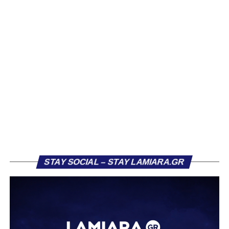
Ιδιαίτερο ενδιαφέρον παρουσιάζει η περίπτωση του
Βασίλη Τρούμπουλου, ο οποίος βρέθηκε στο στόχαστρο
αρκετών ομάδων το φετινό καλοκαίρι. Ανάμεσα στους
συλλόγους που ενδιαφέρθηκαν έντονα για την απόκτησή
του ήταν η Κόρινθος και ο Ιωνικός, με την ομάδα της
Κορίνθου να εμφανίζεται για μεγάλο χρονικό διάστημα ως
το φαβορί για την υπογραφή του. Ωστόσο, η εξέλιξη ήταν
διαφορετική, καθώς ο 23χρονος αμυντικός επέλεξε τελικά
τον Σαρωνικό Αναβύσσου, όπου θα συναντήσει ξανά τον
πρώην συμπαίκτη του στον ΠΑΣ Λαμία, Χρυσόστομο
Στάγκο.
Η ανακοίνωση για τον Βασίλη Τρούμπουλο
STAY SOCIAL – STAY LAMIARA.GR
«Ο Α.Ο. Σαρωνικός Αναβύσσου ανακοινώνει την
απόκτηση του ποδοσφαιριστή Βασίλη Τρούμπουλου.
Ο Βασίλης, ο οποίος είναι 23 χρονών (γεννημένος το
2003), αγωνίζεται ως στόπερ και αμυντικός μέσος και την
περσινή σεζόν πραγματοποίησε γεμάτη χρονιά στη Γ’