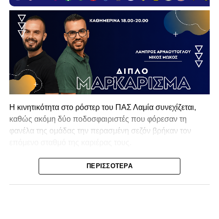
Η κινητικότητα στο ρόστερ του ΠΑΣ Λαμία συνεχίζεται,
καθώς ακόμη δύο ποδοσφαιριστές που φόρεσαν τη
φανέλα της ομάδας την περασμένη σεζόν βρήκαν τον
επόμενο σταθμό της καριέρας τους.
Ο λόγος για τον Βασίλη Τρούμπουλο και τον Χρυσόστομο
ΠΕΡΙΣΣΌΤΕΡΑ
Στάγκο, οι οποίοι θα συνεχίσουν μαζί την ποδοσφαιρική
τους πορεία στον Σαρωνικό Αναβύσσου, με τον σύλλογο
να ανακοινώνει επίσημα την απόκτησή τους.