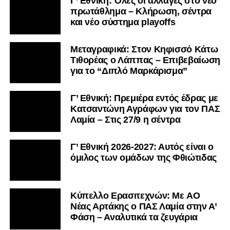
Γ’ Εθνική: Όλες οι αλλαγές στο νέο
πρωτάθλημα – Κλήρωση, σέντρα
και νέο σύστημα playoffs
Μεταγραφικά: Στον Κηφισσό Κάτω
Τιθορέας ο Λάππας – Επιβεβαίωση
για το “Διπλό Μαρκάρισμα”
Γ’ Εθνική: Πρεμιέρα εντός έδρας με
Κατσαντώνη Αγράφων για τον ΠΑΣ
Λαμία – Στις 27/9 η σέντρα
Γ’ Εθνική 2026-2027: Αυτός είναι ο
όμιλος των ομάδων της Φθιώτιδας
Kύπελλο Ερασιτεχνών: Με AO
Nέας Αρτάκης ο ΠΑΣ Λαμία στην Α’
Φάση – Αναλυτικά τα ζευγάρια