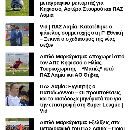
μεταγραφικό ρεπορτάζ για
Κηφισσό, Αστέρα Σταυρού και ΠΑΣ
Λαμία
Vid | ΠΑΣ Λαμία: Κατατέθηκε ο
φάκελος συμμετοχής στη Γ’ Εθνική
– Ξεκινά ο σχεδιασμός της νέας
σεζόν
Διπλό Μαρκάρισμα: Αποχωρεί από
τον ΑΠΣ Κηφισσό ο Ηλίας
Τουρκοχωρίτης – “Ματιές” από
ΠΑΣ Λαμία και ΑΟ Θήβας
ΠΑΣ Λαμία: Εγγυητής ο
Παπαϊωάννου – Οι προϋποθέσεις
και τα αισιόδοξα μηνύματά του για
την επιστροφή στη Super League |
Vid
Διπλό Μαρκάρισμα: Εξελίξεις στα
μεταγραφικά του ΠΑΣ Λαμία – Ποιοι