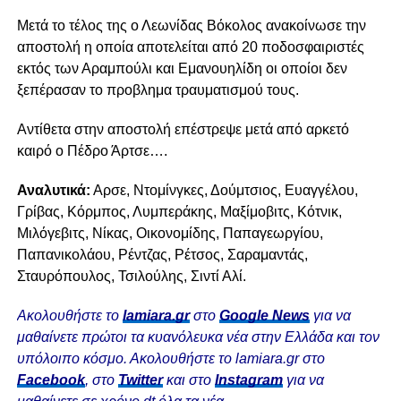
Μετά το τέλος της ο Λεωνίδας Βόκολος ανακοίνωσε την
αποστολή η οποία αποτελείται από 20 ποδοσφαιριστές
εκτός των Αραμπούλι και Εμανουηλίδη οι οποίοι δεν
ξεπέρασαν το προβλημα τραυματισμού τους.
Αντίθετα στην αποστολή επέστρεψε μετά από αρκετό
καιρό ο Πέδρο Άρτσε….
Αναλυτικά:
Αρσε, Ντομίνγκες, Δούμτσιος, Ευαγγέλου,
Γρίβας, Κόρμπος, Λυμπεράκης, Μαξίμοβιτς, Κότνικ,
Μιλόγεβιτς, Νίκας, Οικονομίδης, Παπαγεωργίου,
Παπανικολάου, Ρέντζας, Ρέτσος, Σαραμαντάς,
Σταυρόπουλος, Τσιλούλης, Σιντί Αλί.
Ακολουθήστε το
lamiara.gr
στο
Google News
για να
μαθαίνετε πρώτοι τα κυανόλευκα νέα στην Ελλάδα και τον
υπόλοιπο κόσμο. Ακολουθήστε το lamiara.gr στο
Facebook
, στο
Twitter
και στο
Instagram
για να