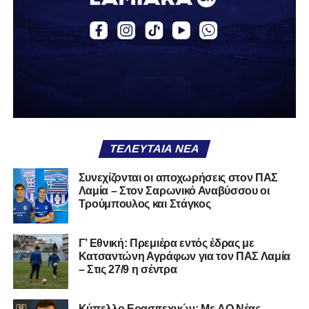
Εθνική με τα χρώματα του ΠΑΣ Λαμία.
Στο παρελθόν αγωνίστηκε στην ΑΕΚ Β’, με την οποία
κατέγραψε 10 συμμετοχές στη Super League 2, καθώς
επίσης σε Εθνικό και Ζάκυνθο. Ξεκίνησε την καριέρα του
από τα τμήματα υποδομής του ΠΑΣ Λαμία, φτάνοντας
μέχρι την πρώτη ομάδα, με την οποία πραγματοποίησε
συμμετοχή στη Super League απέναντι στον Παναιτωλικό
στις 26 Σεπτεμβρίου 2021.
ΤΕΛΕΥΤΑΊΑ ΝΈΑ
Καλωσορίζουμε τον Βασίλη στην οικογένεια του
Συνεχίζονται οι αποχωρήσεις στον ΠΑΣ
Λαμία – Στον Σαρωνικό Αναβύσσου οι
Σαρωνικού και του ευχόμαστε υγεία και πολλές
Τρούμπουλος και Στάγκος
επιτυχίες.»
Γ’ Εθνική: Πρεμιέρα εντός έδρας με
Κατσαντώνη Αγράφων για τον ΠΑΣ Λαμία
– Στις 27/9 η σέντρα
Η ανακοίνωση για τον Χρυσόστομο Στάγκο
«Ο Α.Ο. Σαρωνικός Αναβύσσου ανακοινώνει την
Kύπελλο Ερασιτεχνών: Με AO Nέας