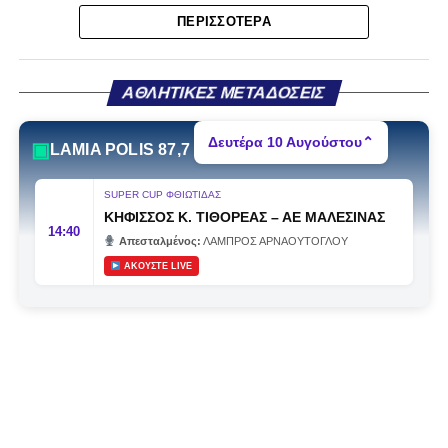
της κατηγορίας. Της συρρίκνωσης της ίδιας της
ΠΕΡΙΣΣΌΤΕΡΑ
υπόστασής της.
Γράφει ο Νίκος Μώκος
ΑΘΛΗΤΙΚΕΣ ΜΕΤΑΔΟΣΕΙΣ
Για μια ομάδα που πέρασε μια σχεδόν δεκαετία στα
Δευτέρα 10 Αυγούστου
⌃
▣
LAMIA POLIS 87,7
σαλόνια της
Super League 1
, που έφτιαξε όνομα και
αναγνωρισιμότητα, δεν μπορεί η κουβέντα της πόλης να
SUPER CUP ΦΘΙΩΤΙΔΑΣ
είναι «μας αδικούν», «μας πολεμούν», «μας έχουν βάλει
ΚΗΦΙΣΣΟΣ Κ. ΤΙΘΟΡΕΑΣ
–
ΑΕ ΜΑΛΕΣΙΝΑΣ
στο μάτι».
Αυτά είναι πολυτέλειες των μικρών
.
Όχι των
14:40
Απεσταλμένος:
ΛΑΜΠΡΟΣ ΑΡΝΑΟΥΤΟΓΛΟΥ
ομάδων που ζητούν να παραμείνουν μεγάλες, έστω
ΑΚΟΥΣΤΕ LIVE
και μέσα σε μια μικρή κατηγορία.
Η Λαμία, αντί να λειτουργεί ως το κεντρικό σημείο
αναφοράς του ποδοσφαιρικού χάρτη στον
Νομός
Φθιώτιδας
, επιτρέπει το αντίθετο: Να συζητείται ότι άλλοι
έχουν μεγαλύτερη επιρροή. Ακόμη κι εντός των τειχών.
Δεν έχει σημασία αν ισχύει σημασία έχει ότι
κυκλοφορεί. Και μόνο που κυκλοφορεί, μικραίνει την