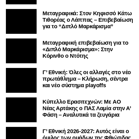
Μεταγραφικά: Στον Κηφισσό Κάτω
Τιθορέας ο Λάππας – Επιβεβαίωση
για το “Διπλό Μαρκάρισμα”
Μεταγραφική επιβεβαίωση για το
«Διπλό Μαρκάρισμα»: Στην
Κόρινθο ο Ντότης
Γ’ Εθνική: Όλες οι αλλαγές στο νέο
πρωτάθλημα – Κλήρωση, σέντρα
και νέο σύστημα playoffs
Kύπελλο Ερασιτεχνών: Με AO
Nέας Αρτάκης ο ΠΑΣ Λαμία στην Α’
Φάση – Αναλυτικά τα ζευγάρια
Γ’ Εθνική 2026-2027: Αυτός είναι ο
όμιλος των ομάδων της Φθιώτιδας