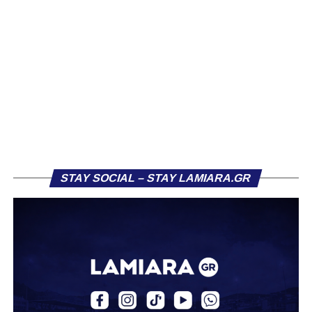
ομάδα.
Η δυναμική που χτίστηκε με κόπο, με χρήματα, με
δουλειά, με ατέλειωτες ώρες ανθρώπων που δεν
φαίνονται βρίσκεται σήμερα διάτρητη. Σαν ένα σακάκι
καλό που κάποτε φόρεσες σε επίσημες περιστάσεις τώρα
το κρατάς στη ντουλάπα, τσαλακωμένο, χωρίς να ξέρεις
αν πρέπει να το φορέσεις ξανά ή να το χαρίσεις. Η Λαμία
δείχνει να μην ξέρει τι θέλει να είναι. Και αυτό είναι πάντα
χειρότερο από το να ξέρεις ότι είσαι μικρός.
STAY SOCIAL – STAY LAMIARA.GR
Το πιο ανησυχητικό δεν είναι η κατηγορία, είναι ότι
φίλαθλοι και περίγυρος, αντί για παράγοντες
σταθερότητας, γίνονται πολλαπλασιαστές αμφιβολίας.
Ασχολούνται περισσότερο με τις «χάρες» των άλλων
παρά με τις δικές τους αδυναμίες. Σαν να ψάχνεις
στον διπλανό το γιατί δεν βρέχει, ενώ κρατάς
ομπρέλα μέσα στο σαλόνι.