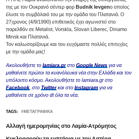
της με τον Ουκρανό σέντερ φορ
Budnik Ievgen
ο οποίος
έλυσε το συμβόλαιό του με την ομάδα του Πλατανιά. Ο
27χρονος (4/9/1990) επιθετικός έχει αγωνιστεί στο
παρελθόν σε Metalist, Vorskla, Slovan Liberec, Dinamo
Minsk και Πλατανιά.
Τον καλωσορίζουμε και του ευχόμαστε πολλές επιτυχίες
με την ομάδα μας!
Ακολουθήστε το
lamiara.gr
στο
Google News
για να
μαθαίνετε πρώτοι τα κυανόλευκα νέα στην Ελλάδα και τον
υπόλοιπο κόσμο. Ακολουθήστε το lamiara.gr στο
Facebook
, στο
Twitter
και στο
Instagram
για να
μαθαίνετε σε χρόνο dt όλα τα νέα.
TAGS:
ΜΕΤΑΓΡΑΦΙΚΆ
Αλλαγή ημερομηνίας στο Λαμία-Ατρόμητος
Κυκλοφορούν τα εισιτήρια με τον Αστέρα