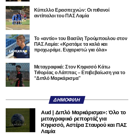
Κύπελλο Ερασιτεχνών: Οι πιθανοί
Όταν αποφασίσει να συνειδητοποιήσει ότι είναι
αντίπαλοι του ΠΑΣ Λαμία
μεγάλη, τότε η Γ’ Εθνική θα μοιάζει από μόνη της
πολύ μικρή.
Ακολουθήστε το
lamiara.gr
στο
Google News
για να
Το «αντίο» του Βασίλη Τρούμπουλου στον
ΠΑΣ Λαμία: «Κρατάμε τα καλά και
μαθαίνετε πρώτοι τα κυανόλευκα νέα στην Ελλάδα και τον
προχωράμε. Ευχαριστώ για όλα»
υπόλοιπο κόσμο. Ακολουθήστε το lamiara.gr στο
Facebook
, στο
Twitter
και στο
Instagram
για να
μαθαίνετε σε χρόνο dt όλα τα νέα.
Μεταγραφικά: Στον Κηφισσό Κάτω
Τιθορέας ο Λάππας – Επιβεβαίωση για το
“Διπλό Μαρκάρισμα”
ΔΗΜΟΦΙΛΉ
Aud | Διπλό Μαρκάρισμα»: Όλο το
μεταγραφικό ρεπορτάζ για
Κηφισσό, Αστέρα Σταυρού και ΠΑΣ
Λαμία