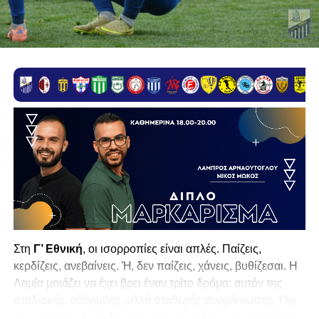
Στη
Γ’ Εθνική
, οι ισορροπίες είναι απλές. Παίζεις,
κερδίζεις, ανεβαίνεις. Ή, δεν παίζεις, χάνεις, βυθίζεσαι. Η
Λαμία
μοιάζει να έχει βρει έναν τρίτο δρόμο: αυτόν της
σταδιακής, αθόρυβης, αλλά σταθερής συρρίκνωσης. Όχι
αγωνιστικής. Αυτή δεν φαίνεται να υπάρχει με τα δεδομένα