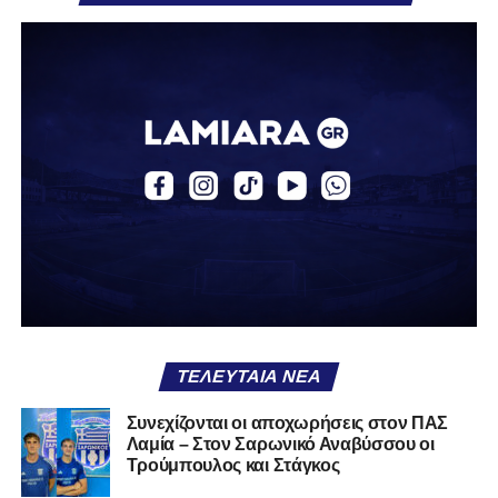
μετά από εκτέλεση κόρνερ, ο Τρούμπουλος βρήκε τη
μπάλα και ο Κουφιώτης με κεφαλιά την έστειλε στα δίχτυα
του Λαζαρίνα για το 1-0.
Το γκολ αυτό άλλαξε τη ροή του αγώνα, δίνοντας
ψυχολογία στη Λαμία που άρχισε να κρατά περισσότερο
την κατοχή. Τα Τρίκαλα προσπάθησαν να αντιδράσουν,
χωρίς όμως να δημιουργούν ουσιαστικές ευκαιρίες,
καθώς η άμυνα των παικτών του Βαγγέλη Στουρνάρα
λειτουργούσε αποτελεσματικά. Μέχρι το τέλος του πρώτου
μέρους, το ενδιαφέρον μεταφέρθηκε κυρίως στην εξέδρα,
με τον αγώνα να μην προσφέρει ιδιαίτερες συγκινήσεις.
Στο 45’ σημειώθηκε ένταση μετά από σκληρό μαρκάρισμα,
με τον διαιτητή να δείχνει κίτρινες κάρτες και στις δύο
ΤΕΛΕΥΤΑΊΑ ΝΈΑ
πλευρές, χωρίς όμως να αλλάξει κάτι στο σκορ.
Συνεχίζονται οι αποχωρήσεις στον ΠΑΣ
Το δεύτερο ημίχρονο ξεκίνησε σε παρόμοιο ρυθμό, ενώ το
Λαμία – Στον Σαρωνικό Αναβύσσου οι
δεύτερο γκολ της Ελασσόνας σε άλλο παιχνίδι μείωσε
Τρούμπουλος και Στάγκος
ακόμη περισσότερο το ενδιαφέρον της αναμέτρησης. Στο