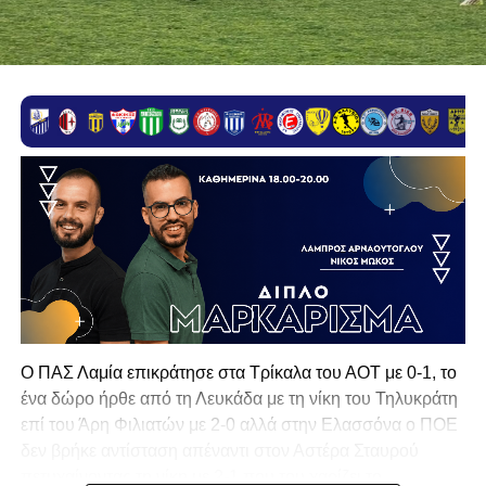
Ο ΠΑΣ Λαμία επικράτησε στα Τρίκαλα του ΑΟΤ με 0-1, το
ένα δώρο ήρθε από τη Λευκάδα με τη νίκη του Τηλυκράτη
επί του Άρη Φιλιατών με 2-0 αλλά στην Ελασσόνα ο ΠΟΕ
δεν βρήκε αντίσταση απέναντι στον Αστέρα Σταυρού
πετυχαίνοντας τη νίκη με 2-1 που του χαρίζει το