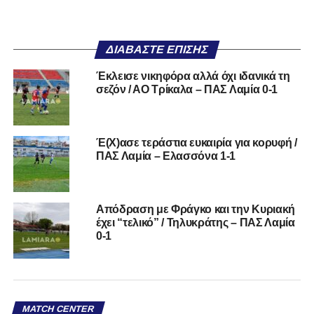
ΔΙΑΒΆΣΤΕ ΕΠΊΣΗΣ
Έκλεισε νικηφόρα αλλά όχι ιδανικά τη
σεζόν / ΑΟ Τρίκαλα – ΠΑΣ Λαμία 0-1
Έ(Χ)ασε τεράστια ευκαιρία για κορυφή /
ΠΑΣ Λαμία – Ελασσόνα 1-1
Απόδραση με Φράγκο και την Κυριακή
έχει “τελικό” / Τηλυκράτης – ΠΑΣ Λαμία
0-1
MATCH CENTER