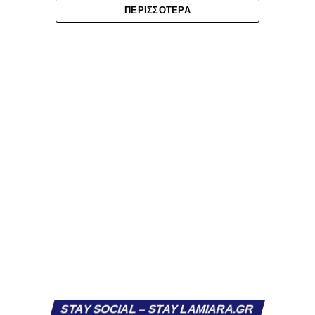
πρωτάθλημα και την πρόκριση στην επόμενη φάση!
ΠΕΡΙΣΣΌΤΕΡΑ
Δεύτερη θέση για τον ΠΑΣ Λαμία σε μία σεζόν που
ξεπέρασε την φετινή έκδοση του εαυτού του!
Τα Τρίκαλα μπήκαν πιο δυναμικά στην αναμέτρηση, χωρίς
όμως να καταφέρουν να απειλήσουν ουσιαστικά τη Λαμία.
Η πρώτη αξιόλογη στιγμή καταγράφηκε στο 13’, όταν ο
Κοκκίνης επιχείρησε απευθείας εκτέλεση φάουλ από
πλάγια θέση, με τη μπάλα να καταλήγει άουτ. Παρόμοια
κατάληξη είχε και η κεφαλιά του Αντερέμι δύο λεπτά
αργότερα, έπειτα από κόρνερ. Γενικά, στα μέσα του
πρώτου ημιχρόνου η ομάδα μας έδειχνε σημάδια
κόπωσης.
Πιθανόν αυτό να συνδεόταν και με το γεγονός ότι η
Ελασσόνα είχε ήδη προηγηθεί απέναντι στον Αστέρα
Σταυρού, κάνοντας το αποτέλεσμα στα Τρίκαλα λιγότερο
κρίσιμο. Παρ’ όλα αυτά, στην πρώτη ουσιαστική της
ευκαιρία, η Λαμία κατάφερε να ανοίξει το σκορ. Στο 26’,
STAY SOCIAL – STAY LAMIARA.GR