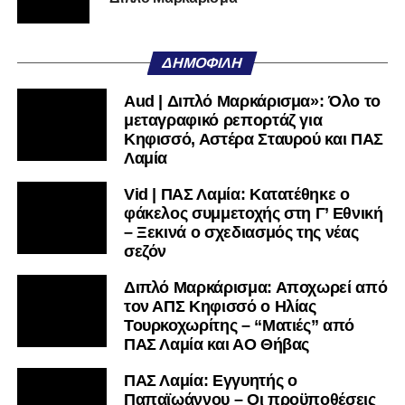
ΑΟ Τρίκαλα:
Στάγκος, Διαμαντής, Ματθαίου Ν.,
Κουφιώτης, Μαργαρίτης Α., Τρούμπουλος, Φράγκος,
ΔΗΜΟΦΙΛΉ
Αλτάνης, Βρέττας, Τσιάκας, Ντότης
Aud | Διπλό Μαρκάρισμα»: Όλο το
ΠΑΣ Λαμία:
Λαζαρίνας, Λαμπίρης, Ορφανός, Κοκκίνης,
μεταγραφικό ρεπορτάζ για
Παπαδάκος, Αντερέμι, Κάτανας, Βασίλας, Σκόνδρας Α.,
Κηφισσό, Αστέρα Σταυρού και ΠΑΣ
Μέτσε, Κακάμης
Λαμία
Vid | ΠΑΣ Λαμία: Κατατέθηκε ο
Ακολουθήστε το
lamiara.gr
στο
Google News
για να
φάκελος συμμετοχής στη Γ’ Εθνική
μαθαίνετε πρώτοι τα κυανόλευκα νέα στην Ελλάδα και τον
– Ξεκινά ο σχεδιασμός της νέας
υπόλοιπο κόσμο. Ακολουθήστε το lamiara.gr στο
σεζόν
Facebook
, στο
Twitter
και στο
Instagram
για να
μαθαίνετε σε χρόνο dt όλα τα νέα.
Διπλό Μαρκάρισμα: Αποχωρεί από
τον ΑΠΣ Κηφισσό ο Ηλίας
Τουρκοχωρίτης – “Ματιές” από
ΠΑΣ Λαμία και ΑΟ Θήβας
ΠΑΣ Λαμία: Εγγυητής ο
Παπαϊωάννου – Οι προϋποθέσεις