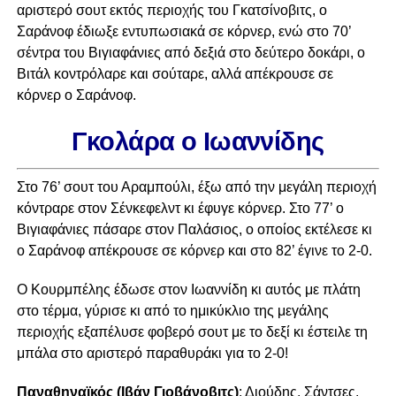
αριστερό σουτ εκτός περιοχής του Γκατσίνοβιτς, ο
Σαράνοφ έδιωξε εντυπωσιακά σε κόρνερ, ενώ στο 70’
σέντρα του Βιγιαφάνιες από δεξιά στο δεύτερο δοκάρι, ο
Βιτάλ κοντρόλαρε και σούταρε, αλλά απέκρουσε σε
κόρνερ ο Σαράνοφ.
Γκολάρα ο Ιωαννίδης
Στο 76’ σουτ του Αραμπούλι, έξω από την μεγάλη περιοχή
κόντραρε στον Σένκεφελντ κι έφυγε κόρνερ. Στο 77’ ο
Βιγιαφάνιες πάσαρε στον Παλάσιος, ο οποίος εκτέλεσε κι
ο Σαράνοφ απέκρουσε σε κόρνερ και στο 82’ έγινε το 2-0.
Ο Κουρμπέλης έδωσε στον Ιωαννίδη κι αυτός με πλάτη
στο τέρμα, γύρισε κι από το ημικύκλιο της μεγάλης
περιοχής εξαπέλυσε φοβερό σουτ με το δεξί κι έστειλε τη
μπάλα στο αριστερό παραθυράκι για το 2-0!
Παναθηναϊκός (Ιβάν Γιοβάνοβιτς)
: Διούδης, Σάντσες,