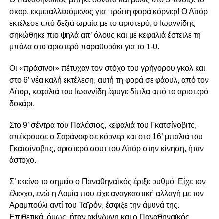
σκορ, εκμεταλλευόμενος για πρώτη φορά κόρνερ! Ο Αϊτόρ
εκτέλεσε από δεξιά ωραία με το αριστερό, ο Ιωαννίδης
σηκώθηκε πιο ψηλά απ’ όλους και με κεφαλιά έστειλε τη
μπάλα στο αριστερό παραθυράκι για το 1-0.
Οι «πράσινοι» πέτυχαν τον στόχο του γρήγορου γκολ και
στο 6’ νέα καλή εκτέλεση, αυτή τη φορά σε φάουλ, από τον
Αϊτόρ, κεφαλιά του Ιωαννίδη έφυγε δίπλα από το αριστερό
δοκάρι.
Στο 9’ σέντρα του Παλάσιος, κεφαλιά του Γκατσίνοβιτς,
απέκρουσε ο Σαράνοφ σε κόρνερ και στο 16’ μπαλιά του
Γκατσίνοβιτς, αριστερό σουτ του Αϊτόρ στην κίνηση, ήταν
άστοχο.
Σ’ εκείνο το σημείο ο Παναθηναϊκός έριξε ρυθμό. Είχε τον
έλεγχο, ενώ η Λαμία που είχε αναγκαστική αλλαγή με τον
Αραμπούλι αντί του Ταϊρόν, έσφιξε την άμυνά της.
Επιθετικά, όμως, ήταν ακίνδυνη και ο Παναθηναϊκός