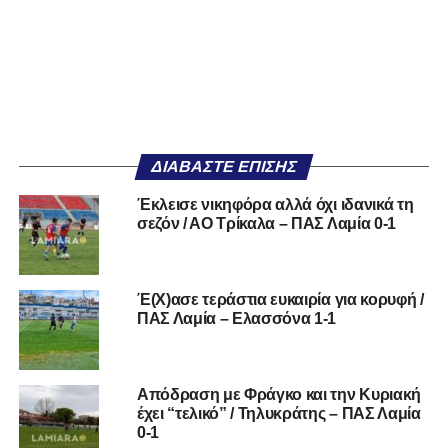
ΔΙΑΒΆΣΤΕ ΕΠΊΣΗΣ
Έκλεισε νικηφόρα αλλά όχι ιδανικά τη
σεζόν / ΑΟ Τρίκαλα – ΠΑΣ Λαμία 0-1
Έ(Χ)ασε τεράστια ευκαιρία για κορυφή /
ΠΑΣ Λαμία – Ελασσόνα 1-1
Απόδραση με Φράγκο και την Κυριακή
έχει “τελικό” / Τηλυκράτης – ΠΑΣ Λαμία
0-1