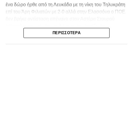
ένα δώρο ήρθε από τη Λευκάδα με τη νίκη του Τηλυκράτη
επί του Άρη Φιλιατών με 2-0 αλλά στην Ελασσόνα ο ΠΟΕ
δεν βρήκε αντίσταση απέναντι στον Αστέρα Σταυρού
πετυχαίνοντας τη νίκη με 2-1 που του χαρίζει το
πρωτάθλημα και την πρόκριση στην επόμενη φάση!
ΠΕΡΙΣΣΌΤΕΡΑ
Δεύτερη θέση για τον ΠΑΣ Λαμία σε μία σεζόν που
ξεπέρασε την φετινή έκδοση του εαυτού του!
Τα Τρίκαλα μπήκαν πιο δυναμικά στην αναμέτρηση, χωρίς
όμως να καταφέρουν να απειλήσουν ουσιαστικά τη Λαμία.
Η πρώτη αξιόλογη στιγμή καταγράφηκε στο 13’, όταν ο
Κοκκίνης επιχείρησε απευθείας εκτέλεση φάουλ από
πλάγια θέση, με τη μπάλα να καταλήγει άουτ. Παρόμοια
κατάληξη είχε και η κεφαλιά του Αντερέμι δύο λεπτά
αργότερα, έπειτα από κόρνερ. Γενικά, στα μέσα του
πρώτου ημιχρόνου η ομάδα μας έδειχνε σημάδια
κόπωσης.
Πιθανόν αυτό να συνδεόταν και με το γεγονός ότι η