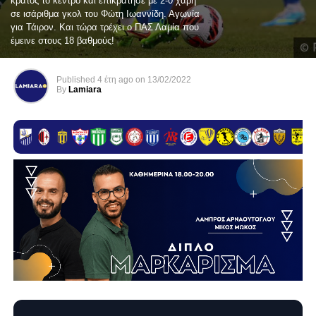
κράτος το κέντρο και επικράτησε με 2-0 χάρη
σε ισάριθμα γκολ του Φώτη Ιωαννίδη. Αγωνία
για Τάιρον. Και τώρα τρέχει ο ΠΑΣ Λαμία που
έμεινε στους 18 βαθμούς!
Published
4 έτη ago
on
13/02/2022
By
Lamiara