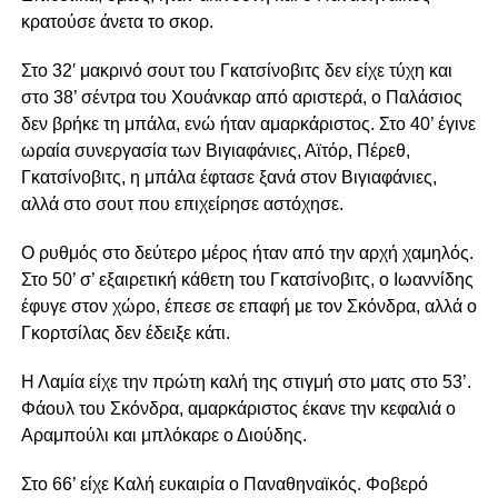
κρατούσε άνετα το σκορ.
Στο 32′ μακρινό σουτ του Γκατσίνοβιτς δεν είχε τύχη και
στο 38’ σέντρα του Χουάνκαρ από αριστερά, ο Παλάσιος
δεν βρήκε τη μπάλα, ενώ ήταν αμαρκάριστος. Στο 40’ έγινε
ωραία συνεργασία των Βιγιαφάνιες, Αϊτόρ, Πέρεθ,
Γκατσίνοβιτς, η μπάλα έφτασε ξανά στον Βιγιαφάνιες,
αλλά στο σουτ που επιχείρησε αστόχησε.
Ο ρυθμός στο δεύτερο μέρος ήταν από την αρχή χαμηλός.
Στο 50’ σ’ εξαιρετική κάθετη του Γκατσίνοβιτς, ο Ιωαννίδης
έφυγε στον χώρο, έπεσε σε επαφή με τον Σκόνδρα, αλλά ο
Γκορτσίλας δεν έδειξε κάτι.
Η Λαμία είχε την πρώτη καλή της στιγμή στο ματς στο 53’.
Φάουλ του Σκόνδρα, αμαρκάριστος έκανε την κεφαλιά ο
Αραμπούλι και μπλόκαρε ο Διούδης.
Στο 66’ είχε Καλή ευκαιρία ο Παναθηναϊκός. Φοβερό