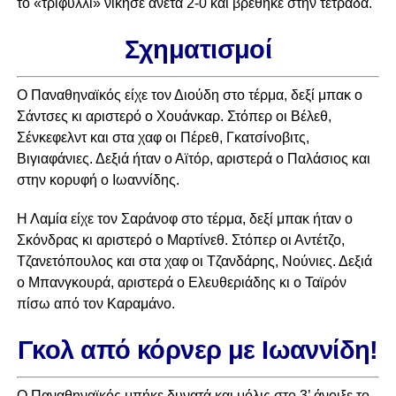
το «τριφύλλι» νίκησε άνετα 2-0 και βρέθηκε στην τετράδα.
Σχηματισμοί
Ο Παναθηναϊκός είχε τον Διούδη στο τέρμα, δεξί μπακ ο
Σάντσες κι αριστερό ο Χουάνκαρ. Στόπερ οι Βέλεθ,
Σένκεφελντ και στα χαφ οι Πέρεθ, Γκατσίνοβιτς,
Βιγιαφάνιες. Δεξιά ήταν ο Αϊτόρ, αριστερά ο Παλάσιος και
στην κορυφή ο Ιωαννίδης.
Η Λαμία είχε τον Σαράνοφ στο τέρμα, δεξί μπακ ήταν ο
Σκόνδρας κι αριστερό ο Μαρτίνεθ. Στόπερ οι Αντέτζο,
Τζανετόπουλος και στα χαφ οι Τζανδάρης, Νούνιες. Δεξιά
ο Μπανγκουρά, αριστερά ο Ελευθεριάδης κι ο Ταϊρόν
πίσω από τον Καραμάνο.
Γκολ από κόρνερ με Ιωαννίδη!
Ο Παναθηναϊκός μπήκε δυνατά και μόλις στο 3’ άνοιξε το