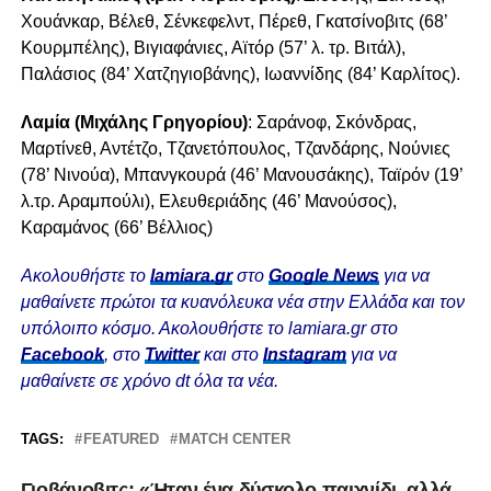
Χουάνκαρ, Βέλεθ, Σένκεφελντ, Πέρεθ, Γκατσίνοβιτς (68’
Κουρμπέλης), Βιγιαφάνιες, Αϊτόρ (57’ λ. τρ. Βιτάλ),
Παλάσιος (84’ Χατζηγιοβάνης), Ιωαννίδης (84’ Καρλίτος).
Λαμία (Μιχάλης Γρηγορίου)
: Σαράνοφ, Σκόνδρας,
Μαρτίνεθ, Αντέτζο, Τζανετόπουλος, Τζανδάρης, Νούνιες
(78’ Νινούα), Μπανγκουρά (46’ Μανουσάκης), Ταϊρόν (19’
λ.τρ. Αραμπούλι), Ελευθεριάδης (46’ Μανούσος),
Καραμάνος (66’ Βέλλιος)
Ακολουθήστε το
lamiara.gr
στο
Google News
για να
μαθαίνετε πρώτοι τα κυανόλευκα νέα στην Ελλάδα και τον
υπόλοιπο κόσμο. Ακολουθήστε το lamiara.gr στο
Facebook
, στο
Twitter
και στο
Instagram
για να
μαθαίνετε σε χρόνο dt όλα τα νέα.
TAGS:
FEATURED
MATCH CENTER
Γιοβάνοβιτς: «Ήταν ένα δύσκολο παιχνίδι, αλλά