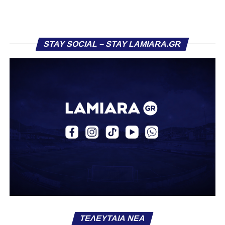
Ελασσόνα είχε ήδη προηγηθεί απέναντι στον Αστέρα
Σταυρού, κάνοντας το αποτέλεσμα στα Τρίκαλα λιγότερο
κρίσιμο. Παρ’ όλα αυτά, στην πρώτη ουσιαστική της
ευκαιρία, η Λαμία κατάφερε να ανοίξει το σκορ. Στο 26’,
STAY SOCIAL – STAY LAMIARA.GR
μετά από εκτέλεση κόρνερ, ο Τρούμπουλος βρήκε τη
μπάλα και ο Κουφιώτης με κεφαλιά την έστειλε στα δίχτυα
του Λαζαρίνα για το 1-0.
Το γκολ αυτό άλλαξε τη ροή του αγώνα, δίνοντας
ψυχολογία στη Λαμία που άρχισε να κρατά περισσότερο
την κατοχή. Τα Τρίκαλα προσπάθησαν να αντιδράσουν,
χωρίς όμως να δημιουργούν ουσιαστικές ευκαιρίες,
καθώς η άμυνα των παικτών του Βαγγέλη Στουρνάρα
λειτουργούσε αποτελεσματικά. Μέχρι το τέλος του πρώτου
μέρους, το ενδιαφέρον μεταφέρθηκε κυρίως στην εξέδρα,
με τον αγώνα να μην προσφέρει ιδιαίτερες συγκινήσεις.
Στο 45’ σημειώθηκε ένταση μετά από σκληρό μαρκάρισμα,
με τον διαιτητή να δείχνει κίτρινες κάρτες και στις δύο
ΤΕΛΕΥΤΑΊΑ ΝΈΑ
πλευρές, χωρίς όμως να αλλάξει κάτι στο σκορ.