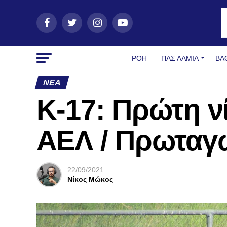
ΡΟΗ
ΠΑΣ ΛΑΜΊΑ
ΒΑ
ΝΈΑ
Κ-17: Πρώτη νί
ΑΕΛ / Πρωταγω
22/09/2021
Νίκος Μώκος