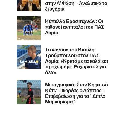
στην Α’ Φάση – Αναλυτικά τα
ζευγάρια
Κύπελλο Ερασιτεχνών: Οι
πιθανοί αντίπαλοι του ΠΑΣ
Λαμία
Το «αντίο» του Βασίλη
Τρούμπουλου στον ΠΑΣ
Λαμία: «Κρατάμε τα καλά και
προχωράμε. Ευχαριστώ για
όλα»
Μεταγραφικά: Στον Κηφισσό
Κάτω Τιθορέας ο Λάππας –
Επιβεβαίωση για το “Διπλό
Μαρκάρισμα”