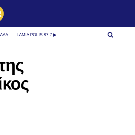
ΜΆΔΑ
LAMIA POLIS 87.7 ▶︎
της
ίκος