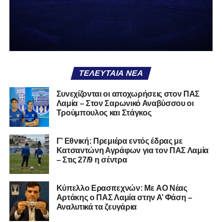
δείχνει να μην ξέρει τι θέλει να είναι. Και αυτό είναι πάντα
χειρότερο από το να ξέρεις ότι είσαι μικρός.
Το πιο ανησυχητικό δεν είναι η κατηγορία, είναι ότι
φίλαθλοι και περίγυρος, αντί για παράγοντες
σταθερότητας, γίνονται πολλαπλασιαστές αμφιβολίας.
ΤΕΛΕΥΤΑΊΑ ΝΈΑ
Ασχολούνται περισσότερο με τις «χάρες» των άλλων
παρά με τις δικές τους αδυναμίες. Σαν να ψάχνεις
Συνεχίζονται οι αποχωρήσεις στον ΠΑΣ
στον διπλανό το γιατί δεν βρέχει, ενώ κρατάς
Λαμία – Στον Σαρωνικό Αναβύσσου οι
ομπρέλα μέσα στο σαλόνι.
Τρούμπουλος και Στάγκος
Μια
ομάδα
με
brand
, με
ιστορική διαδρομή
, με
Γ’ Εθνική: Πρεμιέρα εντός έδρας με
εμπειρία
ανώτερων επιπέδων,
δεν μπορεί να εκπέμπει
Κατσαντώνη Αγράφων για τον ΠΑΣ Λαμία
εικόνα ομάδας-θύματος.
Δεν γίνεται να μιλά για «κέντρα
– Στις 27/9 η σέντρα
αποφάσεων» και «επιρροές» και «αδικίες».
Αυτά είναι
ομολογίες μειονεξίας. Και οι μεγάλες ομάδες δεν
Kύπελλο Ερασιτεχνών: Με AO Nέας
ομολογούν μειονεξία. Τη διορθώνουν.
Βέβαια αυτό
Αρτάκης ο ΠΑΣ Λαμία στην Α’ Φάση –
απαιτεί και ισχυρό διοικητικό αποτύπωμα. Κάτι που σε
Αναλυτικά τα ζευγάρια
αυτή την έκδοση του ΠΑΣ Λαμία, με όσα προηγήθηκαν το