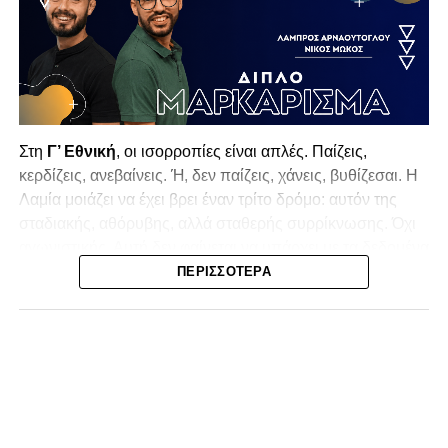
Στη
Γ’ Εθνική
, οι ισορροπίες είναι απλές. Παίζεις,
κερδίζεις, ανεβαίνεις. Ή, δεν παίζεις, χάνεις, βυθίζεσαι. Η
Λαμία
μοιάζει να έχει βρει έναν τρίτο δρόμο: αυτόν της
σταδιακής, αθόρυβης, αλλά σταθερής συρρίκνωσης. Όχι
αγωνιστικής. Αυτή δεν φαίνεται να υπάρχει με τα δεδομένα
της κατηγορίας. Της συρρίκνωσης της ίδιας της
ΠΕΡΙΣΣΌΤΕΡΑ
υπόστασής της.
Γράφει ο Νίκος Μώκος
Για μια ομάδα που πέρασε μια σχεδόν δεκαετία στα
σαλόνια της
Super League 1
, που έφτιαξε όνομα και
αναγνωρισιμότητα, δεν μπορεί η κουβέντα της πόλης να