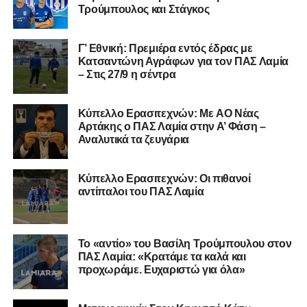
στη Γ’ Εθνική με τον ΠΑΣ Λαμία. Στο παρελθόν
Τρούμπουλος και Στάγκος
αγωνίστηκε στον Λεβαδειακό, ενώ πέρασε και από ομάδες
της Serie D στην Ιταλία, όπως οι Nocerina, S. Maria
Γ’ Εθνική: Πρεμιέρα εντός έδρας με
Cilento και Castrovillari, έχοντας ξεκινήσει την
Κατσαντώνη Αγράφων για τον ΠΑΣ Λαμία
– Στις 27/9 η σέντρα
ποδοσφαιρική του διαδρομή από τον Απόλλωνα Σμύρνης.
Τον καλωσορίζουμε στην οικογένεια του Σαρωνικού και
Kύπελλο Ερασιτεχνών: Με AO Nέας
του ευχόμαστε υγεία και επιτυχίες.»
Αρτάκης ο ΠΑΣ Λαμία στην Α’ Φάση –
Αναλυτικά τα ζευγάρια
Ακολουθήστε το
lamiara.gr
στο
Google News
για να
μαθαίνετε πρώτοι τα κυανόλευκα νέα στην Ελλάδα και τον
Κύπελλο Ερασιτεχνών: Οι πιθανοί
υπόλοιπο κόσμο. Ακολουθήστε το lamiara.gr στο
αντίπαλοι του ΠΑΣ Λαμία
Facebook
, στο
Twitter
και στο
Instagram
για να
μαθαίνετε σε χρόνο dt όλα τα νέα.
Το «αντίο» του Βασίλη Τρούμπουλου στον
ΠΑΣ Λαμία: «Κρατάμε τα καλά και
προχωράμε. Ευχαριστώ για όλα»