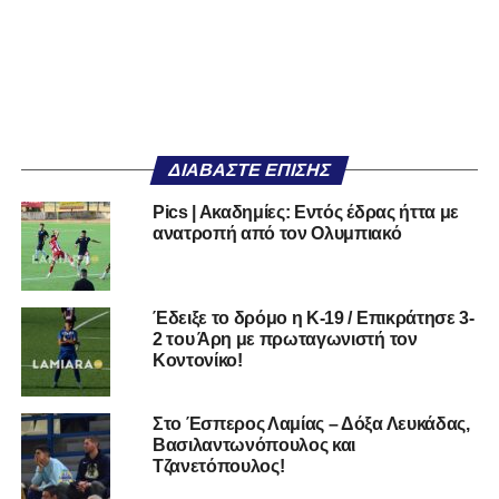
ΔΙΑΒΆΣΤΕ ΕΠΊΣΗΣ
Pics | Aκαδημίες: Εντός έδρας ήττα με
ανατροπή από τον Ολυμπιακό
Έδειξε το δρόμο η Κ-19 / Επικράτησε 3-
2 του Άρη με πρωταγωνιστή τον
Κοντονίκο!
Στο Έσπερος Λαμίας – Δόξα Λευκάδας,
Βασιλαντωνόπουλος και
Τζανετόπουλος!