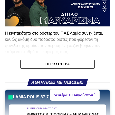
Η κινητικότητα στο ρόστερ του ΠΑΣ Λαμία συνεχίζεται,
καθώς ακόμη δύο ποδοσφαιριστές που φόρεσαν τη
φανέλα της ομάδας την περασμένη σεζόν βρήκαν τον
επόμενο σταθμό της καριέρας τους.
Ο λόγος για τον Βασίλη Τρούμπουλο και τον Χρυσόστομο
ΠΕΡΙΣΣΌΤΕΡΑ
Στάγκο, οι οποίοι θα συνεχίσουν μαζί την ποδοσφαιρική
τους πορεία στον Σαρωνικό Αναβύσσου, με τον σύλλογο
να ανακοινώνει επίσημα την απόκτησή τους.
ΑΘΛΗΤΙΚΕΣ ΜΕΤΑΔΟΣΕΙΣ
Ιδιαίτερο ενδιαφέρον παρουσιάζει η περίπτωση του
Δευτέρα 10 Αυγούστου
⌃
▣
LAMIA POLIS 87,7
Βασίλη Τρούμπουλου, ο οποίος βρέθηκε στο στόχαστρο
αρκετών ομάδων το φετινό καλοκαίρι. Ανάμεσα στους
SUPER CUP ΦΘΙΩΤΙΔΑΣ
συλλόγους που ενδιαφέρθηκαν έντονα για την απόκτησή
ΚΗΦΙΣΣΟΣ Κ. ΤΙΘΟΡΕΑΣ
–
ΑΕ ΜΑΛΕΣΙΝΑΣ