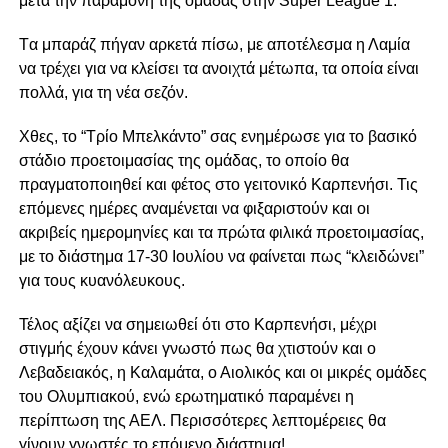
μετά την παραμονή της ομάδας στην Super League 1.
Tα μπαράζ πήγαν αρκετά πίσω, με αποτέλεσμα η Λαμία
να τρέχει για να κλείσει τα ανοιχτά μέτωπα, τα οποία είναι
πολλά, για τη νέα σεζόν.
Χθες, το “Τρίο Μπελκάντο” σας ενημέρωσε για το βασικό
στάδιο προετοιμασίας της ομάδας, το οποίο θα
πραγματοποιηθεί και φέτος στο γειτονικό Καρπενήσι. Τις
επόμενες ημέρες αναμένεται να φιξαριστούν και οι
ακριβείς ημερομηνίες και τα πρώτα φιλικά προετοιμασίας,
με το διάστημα 17-30 Ιουλίου να φαίνεται πως “κλειδώνει”
για τους κυανόλευκους.
Τέλος αξίζει να σημειωθεί ότι στο Καρπενήσι, μέχρι
στιγμής έχουν κάνει γνωστό πως θα χτιστούν και ο
Λεβαδειακός, η Καλαμάτα, ο Αιολικός και οι μικρές ομάδες
του Ολυμπιακού, ενώ ερωτηματικό παραμένει η
περίπτωση της ΑΕΛ. Περισσότερες λεπτομέρειες θα
γίνουν γνωστές το επόμενο διάστημα!