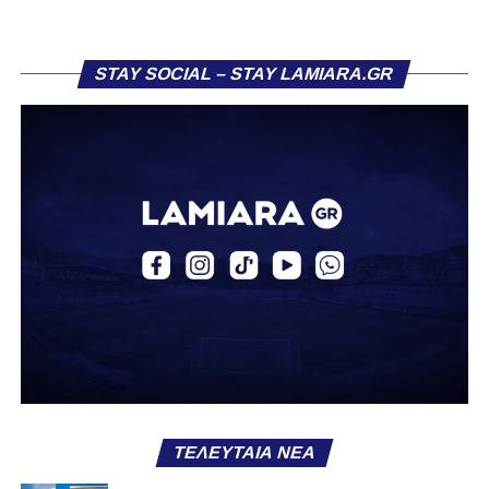
Η ανακοίνωση για τον Βασίλη Τρούμπουλο
STAY SOCIAL – STAY LAMIARA.GR
«Ο Α.Ο. Σαρωνικός Αναβύσσου ανακοινώνει την
απόκτηση του ποδοσφαιριστή Βασίλη Τρούμπουλου.
Ο Βασίλης, ο οποίος είναι 23 χρονών (γεννημένος το
2003), αγωνίζεται ως στόπερ και αμυντικός μέσος και την
περσινή σεζόν πραγματοποίησε γεμάτη χρονιά στη Γ’
Εθνική με τα χρώματα του ΠΑΣ Λαμία.
Στο παρελθόν αγωνίστηκε στην ΑΕΚ Β’, με την οποία
κατέγραψε 10 συμμετοχές στη Super League 2, καθώς
επίσης σε Εθνικό και Ζάκυνθο. Ξεκίνησε την καριέρα του
από τα τμήματα υποδομής του ΠΑΣ Λαμία, φτάνοντας
μέχρι την πρώτη ομάδα, με την οποία πραγματοποίησε
συμμετοχή στη Super League απέναντι στον Παναιτωλικό
στις 26 Σεπτεμβρίου 2021.
ΤΕΛΕΥΤΑΊΑ ΝΈΑ