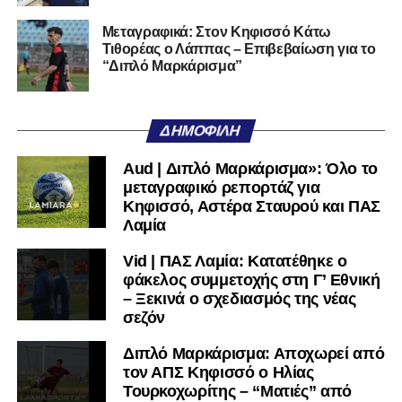
του ευχόμαστε υγεία και επιτυχίες.»
Μεταγραφικά: Στον Κηφισσό Κάτω
Τιθορέας ο Λάππας – Επιβεβαίωση για το
Ακολουθήστε το
lamiara.gr
στο
Google News
για να
“Διπλό Μαρκάρισμα”
μαθαίνετε πρώτοι τα κυανόλευκα νέα στην Ελλάδα και τον
υπόλοιπο κόσμο. Ακολουθήστε το lamiara.gr στο
Facebook
, στο
Twitter
και στο
Instagram
για να
ΔΗΜΟΦΙΛΉ
μαθαίνετε σε χρόνο dt όλα τα νέα.
Aud | Διπλό Μαρκάρισμα»: Όλο το
μεταγραφικό ρεπορτάζ για
Κηφισσό, Αστέρα Σταυρού και ΠΑΣ
Λαμία
Vid | ΠΑΣ Λαμία: Κατατέθηκε ο
φάκελος συμμετοχής στη Γ’ Εθνική
– Ξεκινά ο σχεδιασμός της νέας
σεζόν
Διπλό Μαρκάρισμα: Αποχωρεί από
τον ΑΠΣ Κηφισσό ο Ηλίας
Τουρκοχωρίτης – “Ματιές” από