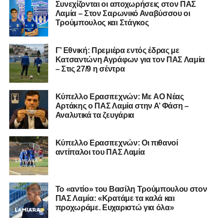
Καλωσορίζουμε τον Βασίλη στην οικογένεια του
Συνεχίζονται οι αποχωρήσεις στον ΠΑΣ
Λαμία – Στον Σαρωνικό Αναβύσσου οι
Σαρωνικού και του ευχόμαστε υγεία και πολλές
Τρούμπουλος και Στάγκος
επιτυχίες.»
Γ’ Εθνική: Πρεμιέρα εντός έδρας με
Κατσαντώνη Αγράφων για τον ΠΑΣ Λαμία
– Στις 27/9 η σέντρα
Η ανακοίνωση για τον Χρυσόστομο Στάγκο
«Ο Α.Ο. Σαρωνικός Αναβύσσου ανακοινώνει την
Kύπελλο Ερασιτεχνών: Με AO Nέας
απόκτηση του τερματοφύλακα Χρυσόστομου Στάγκου.
Αρτάκης ο ΠΑΣ Λαμία στην Α’ Φάση –
Αναλυτικά τα ζευγάρια
Ο 24χρονος τερματοφύλακας (γεννημένος στις
27/06/2002) προέρχεται επίσης από μία γεμάτη χρονιά
Κύπελλο Ερασιτεχνών: Οι πιθανοί
στη Γ’ Εθνική με τον ΠΑΣ Λαμία. Στο παρελθόν
αντίπαλοι του ΠΑΣ Λαμία
αγωνίστηκε στον Λεβαδειακό, ενώ πέρασε και από ομάδες
της Serie D στην Ιταλία, όπως οι Nocerina, S. Maria
Cilento και Castrovillari, έχοντας ξεκινήσει την
Το «αντίο» του Βασίλη Τρούμπουλου στον
ποδοσφαιρική του διαδρομή από τον Απόλλωνα Σμύρνης.
ΠΑΣ Λαμία: «Κρατάμε τα καλά και
προχωράμε. Ευχαριστώ για όλα»
Τον καλωσορίζουμε στην οικογένεια του Σαρωνικού και