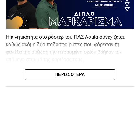
Η κινητικότητα στο ρόστερ του ΠΑΣ Λαμία συνεχίζεται,
καθώς ακόμη δύο ποδοσφαιριστές που φόρεσαν τη
φανέλα της ομάδας την περασμένη σεζόν βρήκαν τον
επόμενο σταθμό της καριέρας τους.
Ο λόγος για τον Βασίλη Τρούμπουλο και τον Χρυσόστομο
ΠΕΡΙΣΣΌΤΕΡΑ
Στάγκο, οι οποίοι θα συνεχίσουν μαζί την ποδοσφαιρική
τους πορεία στον Σαρωνικό Αναβύσσου, με τον σύλλογο
να ανακοινώνει επίσημα την απόκτησή τους.
Ιδιαίτερο ενδιαφέρον παρουσιάζει η περίπτωση του
Βασίλη Τρούμπουλου, ο οποίος βρέθηκε στο στόχαστρο
αρκετών ομάδων το φετινό καλοκαίρι. Ανάμεσα στους
συλλόγους που ενδιαφέρθηκαν έντονα για την απόκτησή
του ήταν η Κόρινθος και ο Ιωνικός, με την ομάδα της