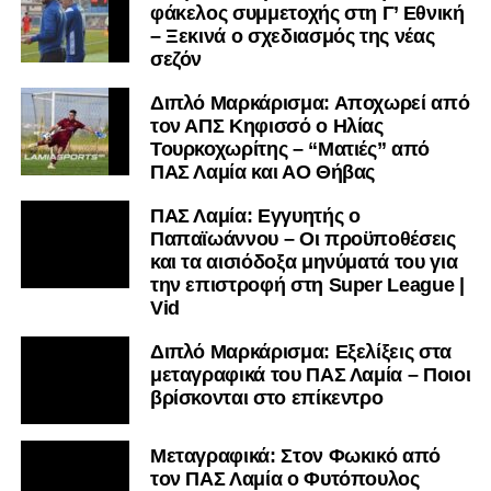
φάκελος συμμετοχής στη Γ’ Εθνική
– Ξεκινά ο σχεδιασμός της νέας
σεζόν
Διπλό Μαρκάρισμα: Αποχωρεί από
τον ΑΠΣ Κηφισσό ο Ηλίας
Τουρκοχωρίτης – “Ματιές” από
ΠΑΣ Λαμία και ΑΟ Θήβας
ΠΑΣ Λαμία: Εγγυητής ο
Παπαϊωάννου – Οι προϋποθέσεις
και τα αισιόδοξα μηνύματά του για
την επιστροφή στη Super League |
Vid
Διπλό Μαρκάρισμα: Εξελίξεις στα
μεταγραφικά του ΠΑΣ Λαμία – Ποιοι
βρίσκονται στο επίκεντρο
Μεταγραφικά: Στον Φωκικό από
τον ΠΑΣ Λαμία ο Φυτόπουλος