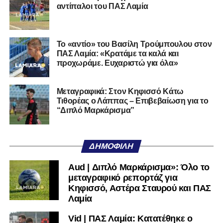
στη Γ’ Εθνική με τον ΠΑΣ Λαμία. Στο παρελθόν
αντίπαλοι του ΠΑΣ Λαμία
αγωνίστηκε στον Λεβαδειακό, ενώ πέρασε και από ομάδες
της Serie D στην Ιταλία, όπως οι Nocerina, S. Maria
Cilento και Castrovillari, έχοντας ξεκινήσει την
Το «αντίο» του Βασίλη Τρούμπουλου στον
ποδοσφαιρική του διαδρομή από τον Απόλλωνα Σμύρνης.
ΠΑΣ Λαμία: «Κρατάμε τα καλά και
προχωράμε. Ευχαριστώ για όλα»
Τον καλωσορίζουμε στην οικογένεια του Σαρωνικού και
του ευχόμαστε υγεία και επιτυχίες.»
Μεταγραφικά: Στον Κηφισσό Κάτω
Τιθορέας ο Λάππας – Επιβεβαίωση για το
Ακολουθήστε το
lamiara.gr
στο
Google News
για να
“Διπλό Μαρκάρισμα”
μαθαίνετε πρώτοι τα κυανόλευκα νέα στην Ελλάδα και τον
υπόλοιπο κόσμο. Ακολουθήστε το lamiara.gr στο
Facebook
, στο
Twitter
και στο
Instagram
για να
ΔΗΜΟΦΙΛΉ
μαθαίνετε σε χρόνο dt όλα τα νέα.
Aud | Διπλό Μαρκάρισμα»: Όλο το
μεταγραφικό ρεπορτάζ για
Κηφισσό, Αστέρα Σταυρού και ΠΑΣ
Λαμία
Vid | ΠΑΣ Λαμία: Κατατέθηκε ο