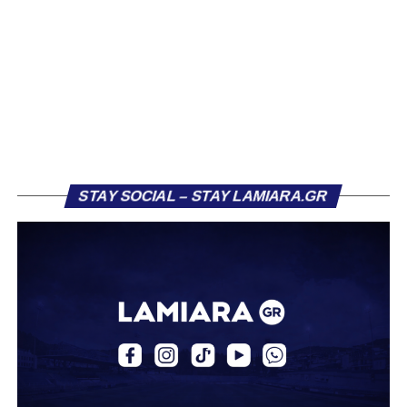
Κορίνθου να εμφανίζεται για μεγάλο χρονικό διάστημα ως
το φαβορί για την υπογραφή του. Ωστόσο, η εξέλιξη ήταν
διαφορετική, καθώς ο 23χρονος αμυντικός επέλεξε τελικά
τον Σαρωνικό Αναβύσσου, όπου θα συναντήσει ξανά τον
πρώην συμπαίκτη του στον ΠΑΣ Λαμία, Χρυσόστομο
Στάγκο.
Η ανακοίνωση για τον Βασίλη Τρούμπουλο
STAY SOCIAL – STAY LAMIARA.GR
«Ο Α.Ο. Σαρωνικός Αναβύσσου ανακοινώνει την
απόκτηση του ποδοσφαιριστή Βασίλη Τρούμπουλου.
Ο Βασίλης, ο οποίος είναι 23 χρονών (γεννημένος το
2003), αγωνίζεται ως στόπερ και αμυντικός μέσος και την
περσινή σεζόν πραγματοποίησε γεμάτη χρονιά στη Γ’
Εθνική με τα χρώματα του ΠΑΣ Λαμία.
Στο παρελθόν αγωνίστηκε στην ΑΕΚ Β’, με την οποία
κατέγραψε 10 συμμετοχές στη Super League 2, καθώς