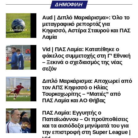
ΔΗΜΟΦΙΛΉ
Γράφει ο Νίκος Μώκος
Aud | Διπλό Μαρκάρισμα»: Όλο το
Για μια ομάδα που πέρασε μια σχεδόν δεκαετία στα
μεταγραφικό ρεπορτάζ για
σαλόνια της
Super League 1
, που έφτιαξε όνομα και
Κηφισσό, Αστέρα Σταυρού και ΠΑΣ
αναγνωρισιμότητα, δεν μπορεί η κουβέντα της πόλης να
Λαμία
είναι «μας αδικούν», «μας πολεμούν», «μας έχουν βάλει
Vid | ΠΑΣ Λαμία: Κατατέθηκε ο
στο μάτι».
Αυτά είναι πολυτέλειες των μικρών
.
Όχι των
φάκελος συμμετοχής στη Γ’ Εθνική
ομάδων που ζητούν να παραμείνουν μεγάλες, έστω
– Ξεκινά ο σχεδιασμός της νέας
και μέσα σε μια μικρή κατηγορία.
σεζόν
Η Λαμία, αντί να λειτουργεί ως το κεντρικό σημείο
Διπλό Μαρκάρισμα: Αποχωρεί από
αναφοράς του ποδοσφαιρικού χάρτη στον
Νομός
τον ΑΠΣ Κηφισσό ο Ηλίας
Φθιώτιδας
, επιτρέπει το αντίθετο: Να συζητείται ότι άλλοι
Τουρκοχωρίτης – “Ματιές” από
ΠΑΣ Λαμία και ΑΟ Θήβας
έχουν μεγαλύτερη επιρροή. Ακόμη κι εντός των τειχών.
Δεν έχει σημασία αν ισχύει σημασία έχει ότι
ΠΑΣ Λαμία: Εγγυητής ο
κυκλοφορεί. Και μόνο που κυκλοφορεί, μικραίνει την
Παπαϊωάννου – Οι προϋποθέσεις
ομάδα.
και τα αισιόδοξα μηνύματά του για
την επιστροφή στη Super League |
Η δυναμική που χτίστηκε με κόπο, με χρήματα, με