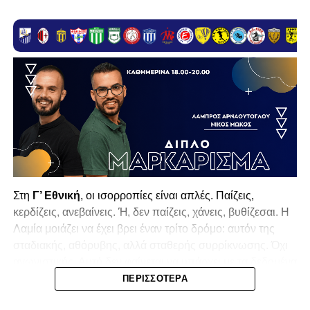
Στη
Γ’ Εθνική
, οι ισορροπίες είναι απλές. Παίζεις,
κερδίζεις, ανεβαίνεις. Ή, δεν παίζεις, χάνεις, βυθίζεσαι. Η
Λαμία
μοιάζει να έχει βρει έναν τρίτο δρόμο: αυτόν της
σταδιακής, αθόρυβης, αλλά σταθερής συρρίκνωσης. Όχι
αγωνιστικής. Αυτή δεν φαίνεται να υπάρχει με τα δεδομένα
της κατηγορίας. Της συρρίκνωσης της ίδιας της
ΠΕΡΙΣΣΌΤΕΡΑ
υπόστασής της.