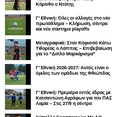
Κόρινθο ο Ντότης
αποφάσεων» και «επιρροές» και «αδικίες».
Αυτά είναι
ομολογίες μειονεξίας. Και οι μεγάλες ομάδες δεν
ομολογούν μειονεξία. Τη διορθώνουν.
Βέβαια αυτό
Γ’ Εθνική: Όλες οι αλλαγές στο νέο
πρωτάθλημα – Κλήρωση, σέντρα
απαιτεί και ισχυρό διοικητικό αποτύπωμα. Κάτι που σε
και νέο σύστημα playoffs
αυτή την έκδοση του ΠΑΣ Λαμία, με όσα προηγήθηκαν το
καλοκαίρι και όσα ισχύουν σήμερα, λείπει. Μιλάμε για μία
Μεταγραφικά: Στον Κηφισσό Κάτω
διοίκηση πρωτοδικείου που πήρε τη καυτή πατάτα
Τιθορέας ο Λάππας – Επιβεβαίωση
άλλωστε. Δεν μπορούν να υπάρχουν απαιτήσεις.
για το “Διπλό Μαρκάρισμα”
Η Λαμία μπορεί να επιστρέψει. Έχει τον κόσμο, έχει το
όνομα, έχει τη βάση. Αυτό που δεν έχει και πρέπει να
Γ’ Εθνική 2026-2027: Αυτός είναι ο
όμιλος των ομάδων της Φθιώτιδας
ξαναβρεί είναι αυτοπεποίθηση. Όχι αλαζονεία.
Αυτοπεποίθηση.
Αν η Λαμία συνεχίσει να μικραίνει τον εαυτό της, δεν θα
Γ’ Εθνική: Πρεμιέρα εντός έδρας με
χρειαστεί κανείς άλλος να το κάνει.
Κατσαντώνη Αγράφων για τον ΠΑΣ
Λαμία – Στις 27/9 η σέντρα
Όταν αποφασίσει να συνειδητοποιήσει ότι είναι
μεγάλη, τότε η Γ’ Εθνική θα μοιάζει από μόνη της