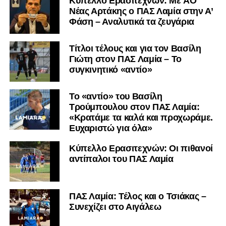
Kύπελλο Ερασιτεχνών: Με AO
πολύ μικρή.
Nέας Αρτάκης ο ΠΑΣ Λαμία στην Α’
Φάση – Αναλυτικά τα ζευγάρια
Ακολουθήστε το
lamiara.gr
στο
Google News
για να
μαθαίνετε πρώτοι τα κυανόλευκα νέα στην Ελλάδα και τον
Τίτλοι τέλους και για τον Βασίλη
υπόλοιπο κόσμο. Ακολουθήστε το lamiara.gr στο
Γιώτη στον ΠΑΣ Λαμία – Το
Facebook
, στο
Twitter
και στο
Instagram
για να
συγκινητικό «αντίο»
μαθαίνετε σε χρόνο dt όλα τα νέα.
Το «αντίο» του Βασίλη
Τρούμπουλου στον ΠΑΣ Λαμία:
«Κρατάμε τα καλά και προχωράμε.
Ευχαριστώ για όλα»
Κύπελλο Ερασιτεχνών: Οι πιθανοί
αντίπαλοι του ΠΑΣ Λαμία
ΠΑΣ Λαμία: Τέλος και ο Τσιάκας –
Συνεχίζει στο Αιγάλεω