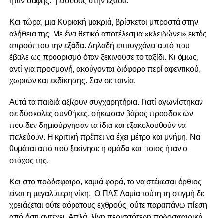
ήταν σαφής: η είσοδος στην εξάδα.
Και τώρα, μια Κυριακή μακριά, βρίσκεται μπροστά στην
αλήθεια της. Με ένα θετικό αποτέλεσμα «κλειδώνει» εκτός
απροόπτου την εξάδα. Δηλαδή επιτυγχάνει αυτό που
έβαλε ως προορισμό όταν ξεκινούσε το ταξίδι. Κι όμως,
αντί για προσμονή, ακούγονται διάφορα περί αφεντικού,
χωριών και εκδίκησης. Σαν σε ταινία.
Αυτά τα παιδιά αξίζουν συγχαρητήρια. Γιατί αγωνίστηκαν
σε δύσκολες συνθήκες, σήκωσαν βάρος προσδοκιών
που δεν δημιούργησαν τα ίδια και εξακολουθούν να
παλεύουν. Η κριτική πρέπει να έχει μέτρο και μνήμη. Να
θυμάται από πού ξεκίνησε η ομάδα και ποιος ήταν ο
στόχος της.
Και στο ποδόσφαιρο, καμιά φορά, το να στέκεσαι όρθιος
είναι η μεγαλύτερη νίκη. Ο ΠΑΣ Λαμία τούτη τη στιγμή δε
χρειάζεται ούτε αόρατους εχθρούς, ούτε παραπάνω πίεση
από όση αντέχει. Απλά, λίγη περισσότερη ποδοσφαιρική