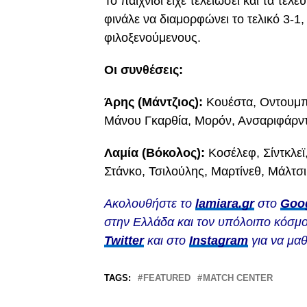
Το παιχνίδι είχε τελειώσει και τα τελ
φινάλε να διαμορφώνει το τελικό 3-1,
φιλοξενούμενους.
Οι συνθέσεις:
Άρης (Μάντζιος):
Κουέστα, Οντουμπά
Μάνου Γκαρθία, Μορόν, Ανσαριφάρντ 
Λαμία (Βόκολος):
Κοσέλεφ, Σίντκλεϊ
Στάνκο, Τσιλούλης, Μαρτίνεθ, Μάλτσι
Ακολουθήστε το
lamiara.gr
στο
Goo
στην Ελλάδα και τον υπόλοιπο κόσμο
Twitter
και στο
Instagram
για να μαθ
TAGS:
FEATURED
MATCH CENTER