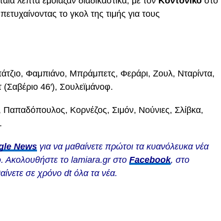
ευταία λεπτά έμοιαζαν διαδικαστικά, με τον
Κοντονίκο
στο
 πετυχαίνοντας το γκολ της τιμής για τους
τζιο, Φαμπιάνο, Μπράμπετς, Φεράρι, Ζουλ, Νταρίντα,
(Σαβέριο 46′), Σουλεϊμάνοφ.
, Παπαδόπουλος, Κορνέζος, Σιμόν, Νούνιες, Σλίβκα,
.
gle News
για να μαθαίνετε πρώτοι τα κυανόλευκα νέα
. Ακολουθήστε το lamiara.gr στο
Facebook
, στο
αίνετε σε χρόνο dt όλα τα νέα.