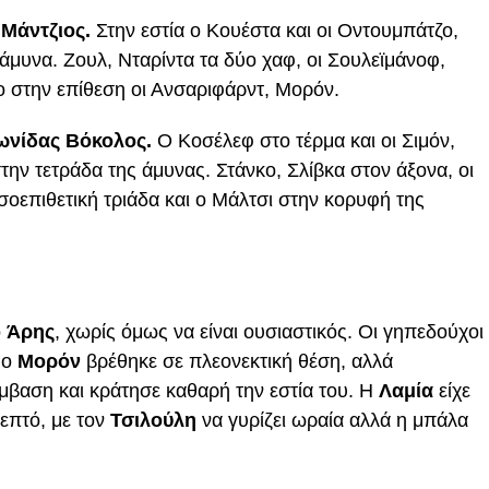
 Μάντζιος.
Στην εστία ο Κουέστα και οι Οντουμπάτζο,
μυνα. Ζουλ, Νταρίντα τα δύο χαφ, οι Σουλεϊμάνοφ,
ο στην επίθεση οι Ανσαριφάρντ, Μορόν.
εωνίδας Βόκολος.
Ο Κοσέλεφ στο τέρμα και οι Σιμόν,
ην τετράδα της άμυνας. Στάνκο, Σλίβκα στον άξονα, οι
σοεπιθετική τριάδα και ο Μάλτσι στην κορυφή της
ο
Άρης
, χωρίς όμως να είναι ουσιαστικός. Οι γηπεδούχοι
 ο
Μορόν
βρέθηκε σε πλεονεκτική θέση, αλλά
έμβαση και κράτησε καθαρή την εστία του. Η
Λαμία
είχε
επτό, με τον
Τσιλούλη
να γυρίζει ωραία αλλά η μπάλα