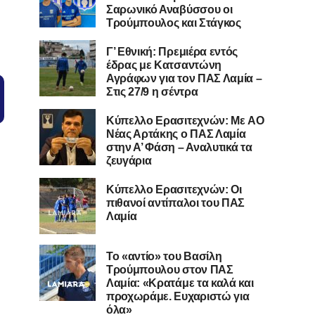
Σαρωνικό Αναβύσσου οι
Τρούμπουλος και Στάγκος
Γ’ Εθνική: Πρεμιέρα εντός
έδρας με Κατσαντώνη
Αγράφων για τον ΠΑΣ Λαμία –
Στις 27/9 η σέντρα
Kύπελλο Ερασιτεχνών: Με AO
Nέας Αρτάκης ο ΠΑΣ Λαμία
στην Α’ Φάση – Αναλυτικά τα
ζευγάρια
Κύπελλο Ερασιτεχνών: Οι
πιθανοί αντίπαλοι του ΠΑΣ
Λαμία
Το «αντίο» του Βασίλη
Τρούμπουλου στον ΠΑΣ
Λαμία: «Κρατάμε τα καλά και
προχωράμε. Ευχαριστώ για
όλα»