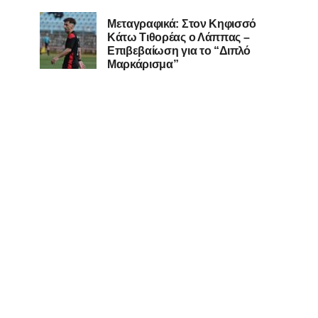
Μεταγραφικά: Στον Κηφισσό
Κάτω Τιθορέας ο Λάππας –
Επιβεβαίωση για το “Διπλό
Μαρκάρισμα”