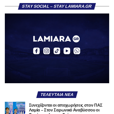
STAY SOCIAL – STAY LAMIARA.GR
«Ο Α.Ο. Σαρωνικός Αναβύσσου ανακοινώνει την
απόκτηση του ποδοσφαιριστή Βασίλη Τρούμπουλου.
Ο Βασίλης, ο οποίος είναι 23 χρονών (γεννημένος το
2003), αγωνίζεται ως στόπερ και αμυντικός μέσος και την
περσινή σεζόν πραγματοποίησε γεμάτη χρονιά στη Γ’
Εθνική με τα χρώματα του ΠΑΣ Λαμία.
Στο παρελθόν αγωνίστηκε στην ΑΕΚ Β’, με την οποία
κατέγραψε 10 συμμετοχές στη Super League 2, καθώς
επίσης σε Εθνικό και Ζάκυνθο. Ξεκίνησε την καριέρα του
από τα τμήματα υποδομής του ΠΑΣ Λαμία, φτάνοντας
μέχρι την πρώτη ομάδα, με την οποία πραγματοποίησε
συμμετοχή στη Super League απέναντι στον Παναιτωλικό
στις 26 Σεπτεμβρίου 2021.
ΤΕΛΕΥΤΑΊΑ ΝΈΑ
Καλωσορίζουμε τον Βασίλη στην οικογένεια του
Συνεχίζονται οι αποχωρήσεις στον ΠΑΣ
Λαμία – Στον Σαρωνικό Αναβύσσου οι
Σαρωνικού και του ευχόμαστε υγεία και πολλές