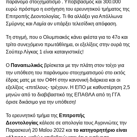
παράνομο στοιχηματισμό . Υποβιβασμός και 300.000
ευρώ πρόστιμο η εισήγηση του ερευνητικού τμήματος της
Επιτροπής Δεοντολογίας. Τι θα αλλάξει για Απόλλωνα
Σμύρνης και Λαμία αν υπάρξει τελεσίδικη απόφαση.
Τη στιγμή, που ο Ολυμπιακός κάνει φιέστα για το 47ο και
τρίτο συνεχόμενο πρωτάθλημα, οι εξελίξεις στην ουρά της
Σούπερ Λίγκας 1 είναι καταιγιστικές!
Ο
Παναιτωλικός
βρίσκεται με την πλάτη στον τοίχο για
την υπόθεση του παράνομου στοιχηματισμού στο εκτός
έδρας ματς με τον ΟΦΗ στην κανονική διάρκεια και οι
εξελίξεις -επιτέλους- τρέχουν. Η ΕΠΟ με καθυστέρηση 2,5
μηνών από το διαβιβαστικό της ΕΠΑΘΛΑ από τη ΓΓΑ
όρισε δικάσιμο για την υπόθεση!
Το ερευνητικό τμήμα της
Επιτροπής
Δεοντολογίας
κάλεσε σε απολογία τους Αγρινιώτες την
Παρασκευή 20 Μαΐου 2022 και
το κατηγορητήριο είναι