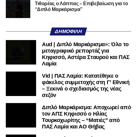
Τιθορέας ο Λάππας – Επιβεβαίωση για το
Ακολουθήστε το
lamiara.gr
στο
Google News
για να
“Διπλό Μαρκάρισμα”
μαθαίνετε πρώτοι τα κυανόλευκα νέα στην Ελλάδα και τον
υπόλοιπο κόσμο. Ακολουθήστε το lamiara.gr στο
Facebook
, στο
Twitter
και στο
Instagram
για να
ΔΗΜΟΦΙΛΉ
μαθαίνετε σε χρόνο dt όλα τα νέα.
Aud | Διπλό Μαρκάρισμα»: Όλο το
μεταγραφικό ρεπορτάζ για
Κηφισσό, Αστέρα Σταυρού και ΠΑΣ
Λαμία
Vid | ΠΑΣ Λαμία: Κατατέθηκε ο
φάκελος συμμετοχής στη Γ’ Εθνική
– Ξεκινά ο σχεδιασμός της νέας
σεζόν
Διπλό Μαρκάρισμα: Αποχωρεί από
τον ΑΠΣ Κηφισσό ο Ηλίας
Τουρκοχωρίτης – “Ματιές” από
ΠΑΣ Λαμία και ΑΟ Θήβας