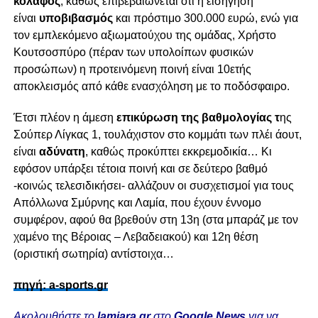
κόλαφος
, καθώς επιβεβαιώνεται ότι η εισήγηση
είναι
υποβιβασμός
και πρόστιμο 300.000 ευρώ, ενώ για
τον εμπλεκόμενο αξιωματούχου της ομάδας, Χρήστο
Κουτσοσπύρο (πέραν των υπολοίπων φυσικών
προσώπων) η προτεινόμενη ποινή είναι 10ετής
αποκλεισμός από κάθε ενασχόληση με το ποδόσφαιρο.
Έτσι πλέον η άμεση
επικύρωση της βαθμολογίας τ
ης
Σούπερ Λίγκας 1, τουλάχιστον στο κομμάτι των πλέι άουτ,
είναι
αδύνατη
, καθώς προκύπτει εκκρεμοδικία… Κι
εφόσον υπάρξει τέτοια ποινή και σε δεύτερο βαθμό
-κοινώς τελεσιδικήσει- αλλάζουν οι συσχετισμοί για τους
Απόλλωνα Σμύρνης και Λαμία, που έχουν έννομο
συμφέρον, αφού θα βρεθούν στη 13η (στα μπαράζ με τον
χαμένο της Βέροιας – Λεβαδειακού) και 12η θέση
(οριστική σωτηρία) αντίστοιχα…
πηγή: a-sports.gr
Ακολουθήστε το
lamiara.gr
στο
Google News
για να