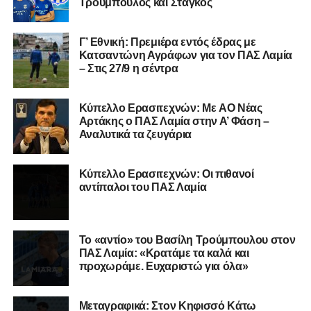
Τρούμπουλος και Στάγκος
επιτυχίες.»
Γ’ Εθνική: Πρεμιέρα εντός έδρας με
Κατσαντώνη Αγράφων για τον ΠΑΣ Λαμία
– Στις 27/9 η σέντρα
Η ανακοίνωση για τον Χρυσόστομο Στάγκο
«Ο Α.Ο. Σαρωνικός Αναβύσσου ανακοινώνει την
Kύπελλο Ερασιτεχνών: Με AO Nέας
απόκτηση του τερματοφύλακα Χρυσόστομου Στάγκου.
Αρτάκης ο ΠΑΣ Λαμία στην Α’ Φάση –
Αναλυτικά τα ζευγάρια
Ο 24χρονος τερματοφύλακας (γεννημένος στις
27/06/2002) προέρχεται επίσης από μία γεμάτη χρονιά
Κύπελλο Ερασιτεχνών: Οι πιθανοί
στη Γ’ Εθνική με τον ΠΑΣ Λαμία. Στο παρελθόν
αντίπαλοι του ΠΑΣ Λαμία
αγωνίστηκε στον Λεβαδειακό, ενώ πέρασε και από ομάδες
της Serie D στην Ιταλία, όπως οι Nocerina, S. Maria
Cilento και Castrovillari, έχοντας ξεκινήσει την
Το «αντίο» του Βασίλη Τρούμπουλου στον
ποδοσφαιρική του διαδρομή από τον Απόλλωνα Σμύρνης.
ΠΑΣ Λαμία: «Κρατάμε τα καλά και
προχωράμε. Ευχαριστώ για όλα»
Τον καλωσορίζουμε στην οικογένεια του Σαρωνικού και
του ευχόμαστε υγεία και επιτυχίες.»
Μεταγραφικά: Στον Κηφισσό Κάτω