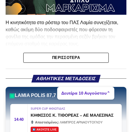
Η κινητικότητα στο ρόστερ του ΠΑΣ Λαμία συνεχίζεται,
καθώς ακόμη δύο ποδοσφαιριστές που φόρεσαν τη
φανέλα της ομάδας την περασμένη σεζόν βρήκαν τον
επόμενο σταθμό της καριέρας τους.
Ο λόγος για τον Βασίλη Τρούμπουλο και τον Χρυσόστομο
ΠΕΡΙΣΣΌΤΕΡΑ
Στάγκο, οι οποίοι θα συνεχίσουν μαζί την ποδοσφαιρική
τους πορεία στον Σαρωνικό Αναβύσσου, με τον σύλλογο
να ανακοινώνει επίσημα την απόκτησή τους.
ΑΘΛΗΤΙΚΕΣ ΜΕΤΑΔΟΣΕΙΣ
Ιδιαίτερο ενδιαφέρον παρουσιάζει η περίπτωση του
Δευτέρα 10 Αυγούστου
⌃
▣
LAMIA POLIS 87,7
Βασίλη Τρούμπουλου, ο οποίος βρέθηκε στο στόχαστρο
αρκετών ομάδων το φετινό καλοκαίρι. Ανάμεσα στους
SUPER CUP ΦΘΙΩΤΙΔΑΣ
συλλόγους που ενδιαφέρθηκαν έντονα για την απόκτησή
ΚΗΦΙΣΣΟΣ Κ. ΤΙΘΟΡΕΑΣ
–
ΑΕ ΜΑΛΕΣΙΝΑΣ
του ήταν η Κόρινθος και ο Ιωνικός, με την ομάδα της
14:40
Απεσταλμένος:
ΛΑΜΠΡΟΣ ΑΡΝΑΟΥΤΟΓΛΟΥ
Κορίνθου να εμφανίζεται για μεγάλο χρονικό διάστημα ως
ΑΚΟΥΣΤΕ LIVE