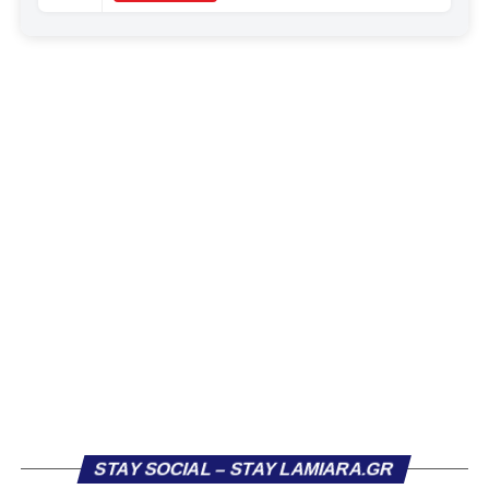
το φαβορί για την υπογραφή του. Ωστόσο, η εξέλιξη ήταν
διαφορετική, καθώς ο 23χρονος αμυντικός επέλεξε τελικά
τον Σαρωνικό Αναβύσσου, όπου θα συναντήσει ξανά τον
πρώην συμπαίκτη του στον ΠΑΣ Λαμία, Χρυσόστομο
Στάγκο.
Η ανακοίνωση για τον Βασίλη Τρούμπουλο
«Ο Α.Ο. Σαρωνικός Αναβύσσου ανακοινώνει την
απόκτηση του ποδοσφαιριστή Βασίλη Τρούμπουλου.
Ο Βασίλης, ο οποίος είναι 23 χρονών (γεννημένος το
2003), αγωνίζεται ως στόπερ και αμυντικός μέσος και την
περσινή σεζόν πραγματοποίησε γεμάτη χρονιά στη Γ’
Εθνική με τα χρώματα του ΠΑΣ Λαμία.
Στο παρελθόν αγωνίστηκε στην ΑΕΚ Β’, με την οποία
κατέγραψε 10 συμμετοχές στη Super League 2, καθώς
επίσης σε Εθνικό και Ζάκυνθο. Ξεκίνησε την καριέρα του
STAY SOCIAL – STAY LAMIARA.GR
από τα τμήματα υποδομής του ΠΑΣ Λαμία, φτάνοντας