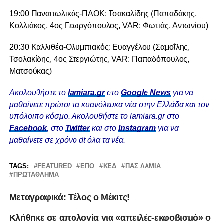
19:00 Παναιτωλικός-ΠΑΟΚ: Τσακαλίδης (Παπαδάκης,
Κολλιάκος, 4ος Γεωργόπουλος, VAR: Φωτιάς, Αντωνίου)
20:30 Καλλιθέα-Ολυμπιακός: Ευαγγέλου (Σαμοΐλης,
Τσολακίδης, 4ος Στεργιώτης, VAR: Παπαδόπουλος,
Ματσούκας)
Ακολουθήστε το
lamiara.gr
στο
Google News
για να
μαθαίνετε πρώτοι τα κυανόλευκα νέα στην Ελλάδα και τον
υπόλοιπο κόσμο. Ακολουθήστε το lamiara.gr στο
Facebook
, στο
Twitter
και στο
Instagram
για να
μαθαίνετε σε χρόνο dt όλα τα νέα.
TAGS:
FEATURED
ΕΠΟ
ΚΕΔ
ΠΑΣ ΛΑΜΙΑ
ΠΡΩΤΆΘΛΗΜΑ
Μεταγραφικά: Τέλος ο Μέκιτς!
Κλήθηκε σε απολογία για «απειλές-εκφοβισμό» ο