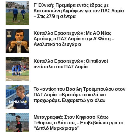
της Serie D στην Ιταλία, όπως οι Nocerina, S. Maria
Γ’ Εθνική: Πρεμιέρα εντός έδρας με
Cilento και Castrovillari, έχοντας ξεκινήσει την
Κατσαντώνη Αγράφων για τον ΠΑΣ Λαμία
– Στις 27/9 η σέντρα
ποδοσφαιρική του διαδρομή από τον Απόλλωνα Σμύρνης.
Τον καλωσορίζουμε στην οικογένεια του Σαρωνικού και
Kύπελλο Ερασιτεχνών: Με AO Nέας
του ευχόμαστε υγεία και επιτυχίες.»
Αρτάκης ο ΠΑΣ Λαμία στην Α’ Φάση –
Αναλυτικά τα ζευγάρια
Ακολουθήστε το
lamiara.gr
στο
Google News
για να
μαθαίνετε πρώτοι τα κυανόλευκα νέα στην Ελλάδα και τον
Κύπελλο Ερασιτεχνών: Οι πιθανοί
υπόλοιπο κόσμο. Ακολουθήστε το lamiara.gr στο
αντίπαλοι του ΠΑΣ Λαμία
Facebook
, στο
Twitter
και στο
Instagram
για να
μαθαίνετε σε χρόνο dt όλα τα νέα.
Το «αντίο» του Βασίλη Τρούμπουλου στον
ΠΑΣ Λαμία: «Κρατάμε τα καλά και
προχωράμε. Ευχαριστώ για όλα»
Μεταγραφικά: Στον Κηφισσό Κάτω
Τιθορέας ο Λάππας – Επιβεβαίωση για το
“Διπλό Μαρκάρισμα”