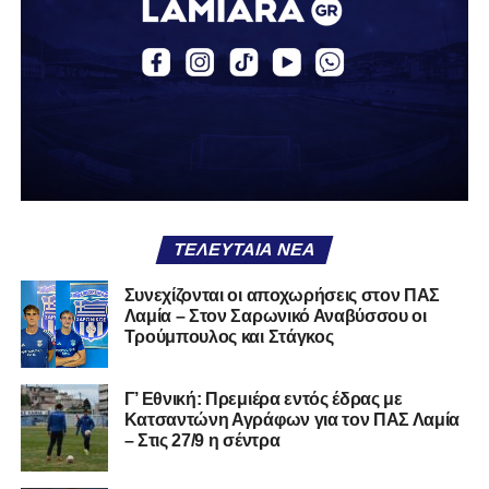
περσινή σεζόν πραγματοποίησε γεμάτη χρονιά στη Γ’
Εθνική με τα χρώματα του ΠΑΣ Λαμία.
Στο παρελθόν αγωνίστηκε στην ΑΕΚ Β’, με την οποία
κατέγραψε 10 συμμετοχές στη Super League 2, καθώς
επίσης σε Εθνικό και Ζάκυνθο. Ξεκίνησε την καριέρα του
από τα τμήματα υποδομής του ΠΑΣ Λαμία, φτάνοντας
μέχρι την πρώτη ομάδα, με την οποία πραγματοποίησε
συμμετοχή στη Super League απέναντι στον Παναιτωλικό
στις 26 Σεπτεμβρίου 2021.
ΤΕΛΕΥΤΑΊΑ ΝΈΑ
Καλωσορίζουμε τον Βασίλη στην οικογένεια του
Συνεχίζονται οι αποχωρήσεις στον ΠΑΣ
Λαμία – Στον Σαρωνικό Αναβύσσου οι
Σαρωνικού και του ευχόμαστε υγεία και πολλές
Τρούμπουλος και Στάγκος
επιτυχίες.»
Γ’ Εθνική: Πρεμιέρα εντός έδρας με
Κατσαντώνη Αγράφων για τον ΠΑΣ Λαμία
– Στις 27/9 η σέντρα
Η ανακοίνωση για τον Χρυσόστομο Στάγκο