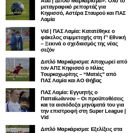
Aud | Διπλό Μαρκάρισμα»: Όλο το
μεταγραφικό ρεπορτάζ για
Κηφισσό, Αστέρα Σταυρού και ΠΑΣ
Λαμία
Vid | ΠΑΣ Λαμία: Κατατέθηκε ο
φάκελος συμμετοχής στη Γ’ Εθνική
– Ξεκινά ο σχεδιασμός της νέας
σεζόν
Διπλό Μαρκάρισμα: Αποχωρεί από
τον ΑΠΣ Κηφισσό ο Ηλίας
Τουρκοχωρίτης – “Ματιές” από
ΠΑΣ Λαμία και ΑΟ Θήβας
ΠΑΣ Λαμία: Εγγυητής ο
Παπαϊωάννου – Οι προϋποθέσεις
και τα αισιόδοξα μηνύματά του για
την επιστροφή στη Super League |
Vid
Διπλό Μαρκάρισμα: Εξελίξεις στα