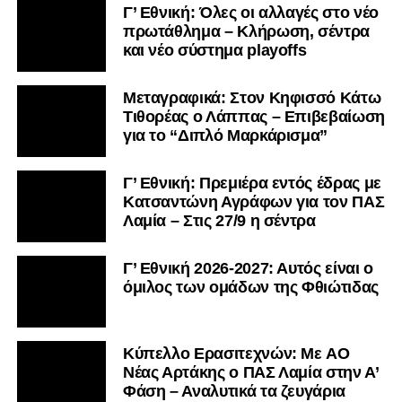
Γ’ Εθνική: Όλες οι αλλαγές στο νέο
πρωτάθλημα – Κλήρωση, σέντρα
και νέο σύστημα playoffs
Μεταγραφικά: Στον Κηφισσό Κάτω
Τιθορέας ο Λάππας – Επιβεβαίωση
για το “Διπλό Μαρκάρισμα”
Γ’ Εθνική: Πρεμιέρα εντός έδρας με
Κατσαντώνη Αγράφων για τον ΠΑΣ
Λαμία – Στις 27/9 η σέντρα
Γ’ Εθνική 2026-2027: Αυτός είναι ο
όμιλος των ομάδων της Φθιώτιδας
Kύπελλο Ερασιτεχνών: Με AO
Nέας Αρτάκης ο ΠΑΣ Λαμία στην Α’
Φάση – Αναλυτικά τα ζευγάρια