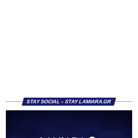
Ιδιαίτερο ενδιαφέρον παρουσιάζει η περίπτωση του
Βασίλη Τρούμπουλου, ο οποίος βρέθηκε στο στόχαστρο
αρκετών ομάδων το φετινό καλοκαίρι. Ανάμεσα στους
συλλόγους που ενδιαφέρθηκαν έντονα για την απόκτησή
του ήταν η Κόρινθος και ο Ιωνικός, με την ομάδα της
Κορίνθου να εμφανίζεται για μεγάλο χρονικό διάστημα ως
το φαβορί για την υπογραφή του. Ωστόσο, η εξέλιξη ήταν
διαφορετική, καθώς ο 23χρονος αμυντικός επέλεξε τελικά
τον Σαρωνικό Αναβύσσου, όπου θα συναντήσει ξανά τον
πρώην συμπαίκτη του στον ΠΑΣ Λαμία, Χρυσόστομο
Στάγκο.
Η ανακοίνωση για τον Βασίλη Τρούμπουλο
STAY SOCIAL – STAY LAMIARA.GR
«Ο Α.Ο. Σαρωνικός Αναβύσσου ανακοινώνει την
απόκτηση του ποδοσφαιριστή Βασίλη Τρούμπουλου.
Ο Βασίλης, ο οποίος είναι 23 χρονών (γεννημένος το
2003), αγωνίζεται ως στόπερ και αμυντικός μέσος και την