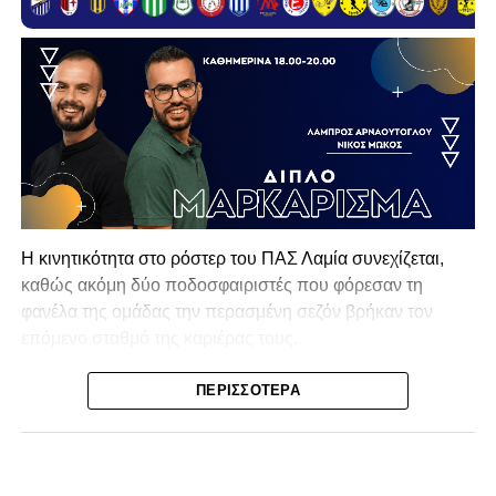
Η κινητικότητα στο ρόστερ του ΠΑΣ Λαμία συνεχίζεται,
καθώς ακόμη δύο ποδοσφαιριστές που φόρεσαν τη
φανέλα της ομάδας την περασμένη σεζόν βρήκαν τον
επόμενο σταθμό της καριέρας τους.
Ο λόγος για τον Βασίλη Τρούμπουλο και τον Χρυσόστομο
ΠΕΡΙΣΣΌΤΕΡΑ
Στάγκο, οι οποίοι θα συνεχίσουν μαζί την ποδοσφαιρική
τους πορεία στον Σαρωνικό Αναβύσσου, με τον σύλλογο
να ανακοινώνει επίσημα την απόκτησή τους.