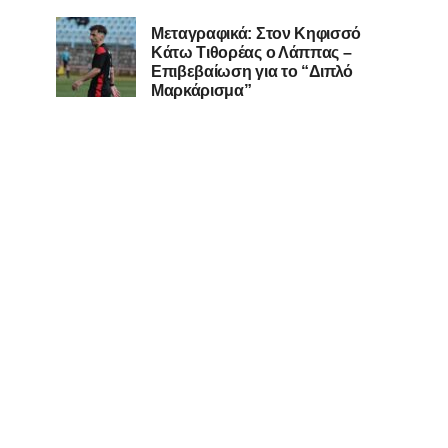
Μεταγραφικά: Στον Κηφισσό
Κάτω Τιθορέας ο Λάππας –
Επιβεβαίωση για το “Διπλό
Μαρκάρισμα”