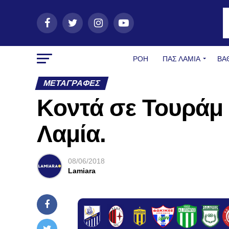
ΡΟΗ
ΠΑΣ ΛΑΜΊΑ
ΒΑ
ΜΕΤΑΓΡΑΦΈΣ
Kοντά σε Τουράμ 
Λαμία.
08/06/2018
Lamiara