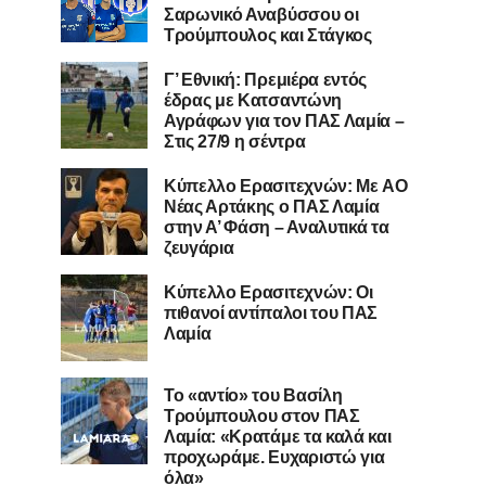
Σαρωνικό Αναβύσσου οι
Τρούμπουλος και Στάγκος
Γ’ Εθνική: Πρεμιέρα εντός
έδρας με Κατσαντώνη
Αγράφων για τον ΠΑΣ Λαμία –
Στις 27/9 η σέντρα
Kύπελλο Ερασιτεχνών: Με AO
Nέας Αρτάκης ο ΠΑΣ Λαμία
στην Α’ Φάση – Αναλυτικά τα
ζευγάρια
Κύπελλο Ερασιτεχνών: Οι
πιθανοί αντίπαλοι του ΠΑΣ
Λαμία
Το «αντίο» του Βασίλη
Τρούμπουλου στον ΠΑΣ
Λαμία: «Κρατάμε τα καλά και
προχωράμε. Ευχαριστώ για
όλα»