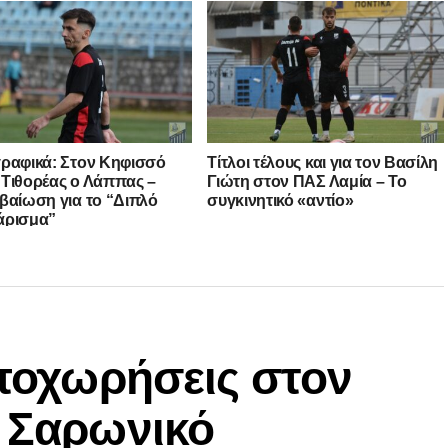
ραφικά: Στον Κηφισσό
Τίτλοι τέλους και για τον Βασίλη
Τιθορέας ο Λάππας –
Γιώτη στον ΠΑΣ Λαμία – Το
βαίωση για το “Διπλό
συγκινητικό «αντίο»
άρισμα”
αποχωρήσεις στον
ν Σαρωνικό