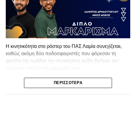
Η κινητικότητα στο ρόστερ του ΠΑΣ Λαμία συνεχίζεται,
καθώς ακόμη δύο ποδοσφαιριστές που φόρεσαν τη
φανέλα της ομάδας την περασμένη σεζόν βρήκαν τον
επόμενο σταθμό της καριέρας τους.
Ο λόγος για τον Βασίλη Τρούμπουλο και τον Χρυσόστομο
ΠΕΡΙΣΣΌΤΕΡΑ
Στάγκο, οι οποίοι θα συνεχίσουν μαζί την ποδοσφαιρική
τους πορεία στον Σαρωνικό Αναβύσσου, με τον σύλλογο
να ανακοινώνει επίσημα την απόκτησή τους.
Ιδιαίτερο ενδιαφέρον παρουσιάζει η περίπτωση του
Βασίλη Τρούμπουλου, ο οποίος βρέθηκε στο στόχαστρο
αρκετών ομάδων το φετινό καλοκαίρι. Ανάμεσα στους