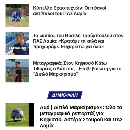
27/06/2002) προέρχεται επίσης από μία γεμάτη χρονιά
Κύπελλο Ερασιτεχνών: Οι πιθανοί
στη Γ’ Εθνική με τον ΠΑΣ Λαμία. Στο παρελθόν
αντίπαλοι του ΠΑΣ Λαμία
αγωνίστηκε στον Λεβαδειακό, ενώ πέρασε και από ομάδες
της Serie D στην Ιταλία, όπως οι Nocerina, S. Maria
Cilento και Castrovillari, έχοντας ξεκινήσει την
Το «αντίο» του Βασίλη Τρούμπουλου στον
ποδοσφαιρική του διαδρομή από τον Απόλλωνα Σμύρνης.
ΠΑΣ Λαμία: «Κρατάμε τα καλά και
προχωράμε. Ευχαριστώ για όλα»
Τον καλωσορίζουμε στην οικογένεια του Σαρωνικού και
του ευχόμαστε υγεία και επιτυχίες.»
Μεταγραφικά: Στον Κηφισσό Κάτω
Τιθορέας ο Λάππας – Επιβεβαίωση για το
Ακολουθήστε το
lamiara.gr
στο
Google News
για να
“Διπλό Μαρκάρισμα”
μαθαίνετε πρώτοι τα κυανόλευκα νέα στην Ελλάδα και τον
υπόλοιπο κόσμο. Ακολουθήστε το lamiara.gr στο
Facebook
, στο
Twitter
και στο
Instagram
για να
ΔΗΜΟΦΙΛΉ
μαθαίνετε σε χρόνο dt όλα τα νέα.
Aud | Διπλό Μαρκάρισμα»: Όλο το
μεταγραφικό ρεπορτάζ για
Κηφισσό, Αστέρα Σταυρού και ΠΑΣ
Λαμία