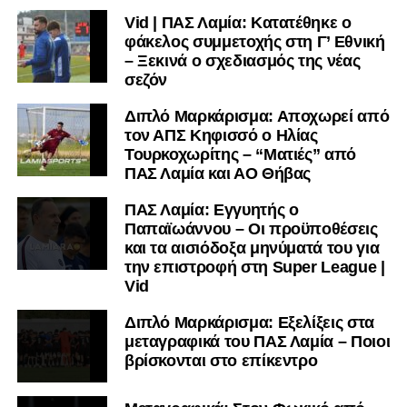
Vid | ΠΑΣ Λαμία: Κατατέθηκε ο
φάκελος συμμετοχής στη Γ’ Εθνική
– Ξεκινά ο σχεδιασμός της νέας
σεζόν
Διπλό Μαρκάρισμα: Αποχωρεί από
τον ΑΠΣ Κηφισσό ο Ηλίας
Τουρκοχωρίτης – “Ματιές” από
ΠΑΣ Λαμία και ΑΟ Θήβας
ΠΑΣ Λαμία: Εγγυητής ο
Παπαϊωάννου – Οι προϋποθέσεις
και τα αισιόδοξα μηνύματά του για
την επιστροφή στη Super League |
Vid
Διπλό Μαρκάρισμα: Εξελίξεις στα
μεταγραφικά του ΠΑΣ Λαμία – Ποιοι
βρίσκονται στο επίκεντρο