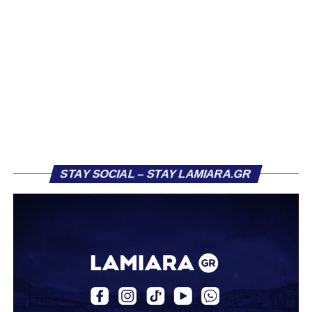
συλλόγους που ενδιαφέρθηκαν έντονα για την απόκτησή
του ήταν η Κόρινθος και ο Ιωνικός, με την ομάδα της
Κορίνθου να εμφανίζεται για μεγάλο χρονικό διάστημα ως
το φαβορί για την υπογραφή του. Ωστόσο, η εξέλιξη ήταν
διαφορετική, καθώς ο 23χρονος αμυντικός επέλεξε τελικά
τον Σαρωνικό Αναβύσσου, όπου θα συναντήσει ξανά τον
πρώην συμπαίκτη του στον ΠΑΣ Λαμία, Χρυσόστομο
Στάγκο.
Η ανακοίνωση για τον Βασίλη Τρούμπουλο
STAY SOCIAL – STAY LAMIARA.GR
«Ο Α.Ο. Σαρωνικός Αναβύσσου ανακοινώνει την
απόκτηση του ποδοσφαιριστή Βασίλη Τρούμπουλου.
Ο Βασίλης, ο οποίος είναι 23 χρονών (γεννημένος το
2003), αγωνίζεται ως στόπερ και αμυντικός μέσος και την
περσινή σεζόν πραγματοποίησε γεμάτη χρονιά στη Γ’
Εθνική με τα χρώματα του ΠΑΣ Λαμία.