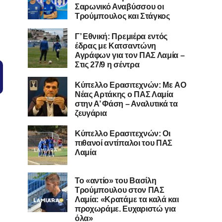
Σαρωνικό Αναβύσσου οι
Τρούμπουλος και Στάγκος
Γ’ Εθνική: Πρεμιέρα εντός
έδρας με Κατσαντώνη
Αγράφων για τον ΠΑΣ Λαμία –
Στις 27/9 η σέντρα
Kύπελλο Ερασιτεχνών: Με AO
Nέας Αρτάκης ο ΠΑΣ Λαμία
στην Α’ Φάση – Αναλυτικά τα
ζευγάρια
Κύπελλο Ερασιτεχνών: Οι
πιθανοί αντίπαλοι του ΠΑΣ
Λαμία
Το «αντίο» του Βασίλη
Τρούμπουλου στον ΠΑΣ
Λαμία: «Κρατάμε τα καλά και
προχωράμε. Ευχαριστώ για
όλα»