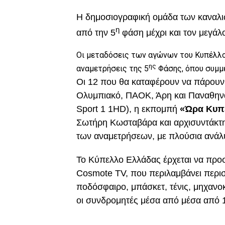
Η δημοσιογραφική ομάδα των καναλ
η
από την 5
φάση μέχρι και τον μεγάλο
Οι μεταδόσεις των αγώνων του Κυπέλλου
ης
αναμετρήσεις της 5
Φάσης, όπου συμμ
Οι 12 που θα καταφέρουν να πάρουν 
Ολυμπιακό, ΠΑΟΚ, Άρη και Παναθηνα
Sport 1 1HD), η εκπομπή
«Ώρα Κυπ
Σωτήρη Κωσταβάρα και αρχισυντάκτη
των αναμετρήσεων, με πλούσια ανάλ
Το Κύπελλο Ελλάδας έρχεται να προσ
Cosmote TV, που περιλαμβάνει περι
ποδόσφαιρο, μπάσκετ, τένις, μηχανο
οι συνδρομητές μέσα από μέσα από 1