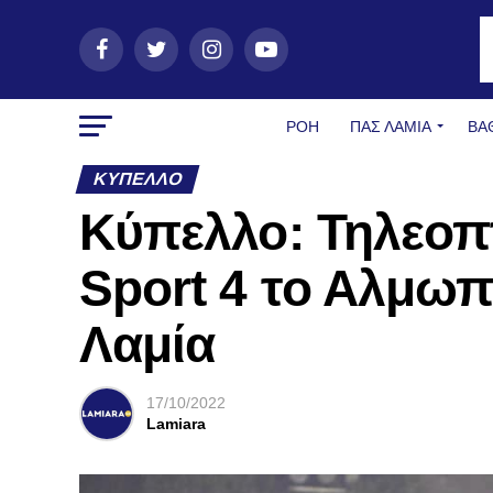
ΡΟΗ
ΠΑΣ ΛΑΜΊΑ
ΒΑ
ΚΎΠΕΛΛΟ
Κύπελλο: Τηλεοπ
Sport 4 το Αλμωπ
Λαμία
17/10/2022
Lamiara