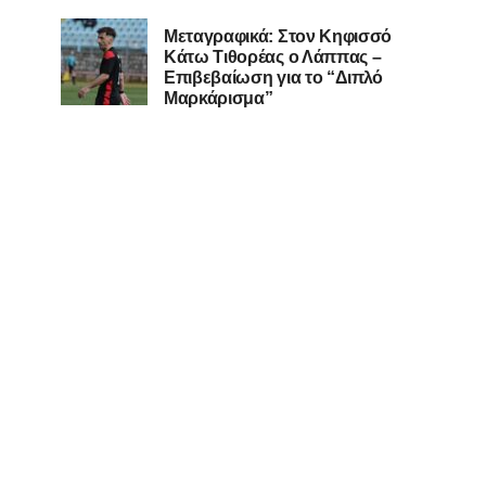
Μεταγραφικά: Στον Κηφισσό
Κάτω Τιθορέας ο Λάππας –
Επιβεβαίωση για το “Διπλό
Μαρκάρισμα”