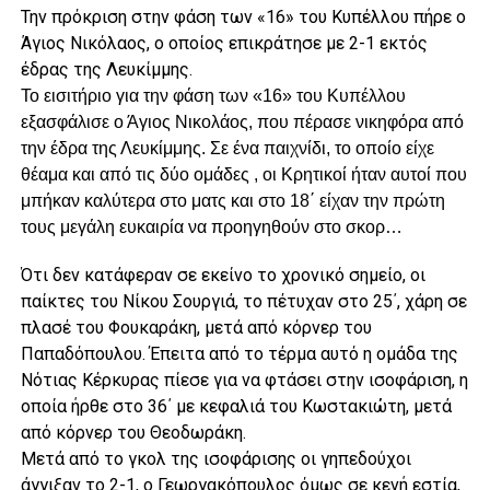
Την πρόκριση στην φάση των «16» του Κυπέλλου πήρε ο
Άγιος Νικόλαος, ο οποίος επικράτησε με 2-1 εκτός
έδρας της Λευκίμμης.
Το εισιτήριο για την φάση των «16» του Κυπέλλου
εξασφάλισε ο Άγιος Νικολάος, που πέρασε νικηφόρα από
την έδρα της Λευκίμμης. Σε ένα παιχνίδι, το οποίο είχε
θέαμα και από τις δύο ομάδες , οι Κρητικοί ήταν αυτοί που
μπήκαν καλύτερα στο ματς και στο 18΄ είχαν την πρώτη
τους μεγάλη ευκαιρία να προηγηθούν στο σκορ…
Ότι δεν κατάφεραν σε εκείνο το χρονικό σημείο, οι
παίκτες του Νίκου Σουργιά, το πέτυχαν στο 25΄, χάρη σε
πλασέ του Φουκαράκη, μετά από κόρνερ του
Παπαδόπουλου. Έπειτα από το τέρμα αυτό η ομάδα της
Νότιας Κέρκυρας πίεσε για να φτάσει στην ισοφάριση, η
οποία ήρθε στο 36΄ με κεφαλιά του Κωστακιώτη, μετά
από κόρνερ του Θεοδωράκη.
Μετά από το γκολ της ισοφάρισης οι γηπεδούχοι
άγγιξαν το 2-1, ο Γεωργακόπουλος όμως σε κενή εστία,