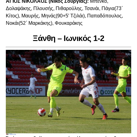
ΑΓΙΟΣ ΝΙΚΟΛΑΟΣ (Νίκος Σουργιάς):
Μπένκο,
Δολαψάκης, Πλουσής, Πιθαρούλης, Τσανάι, Πάγια(73΄
Κίτος), Μαυρής, Μηνάς(90+5′ Τζιλάι), Παπαδόπουλος,
Νοκάι(52΄ Μαρκάκης), Φουκαράκης
Ξάνθη – Ιωνικός 1-2