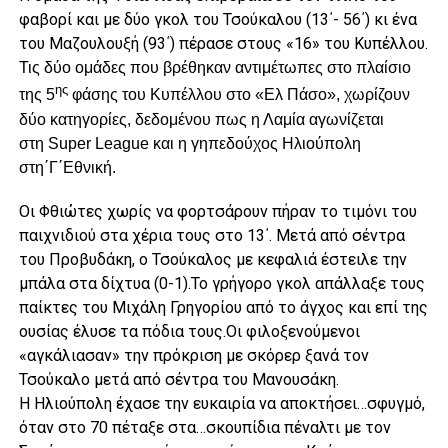
φαβορί και με δύο γκολ του Τσούκαλου (13΄- 56΄) κι ένα
του Μαζουλουξή (93΄) πέρασε στους «16» του Κυπέλλου.
Τις δύο ομάδες που βρέθηκαν αντιμέτωπες στο πλαίσιο
ης
της 5
φάσης του Κυπέλλου στο «Ελ Πάσο», χωρίζουν
δύο κατηγορίες, δεδομένου πως η Λαμία αγωνίζεται
στη
Super
League
και η γηπεδούχος Ηλιούπολη
στη΄Γ΄Εθνική.
Οι Φθιώτες χωρίς να φορτσάρουν πήραν το τιμόνι του
παιχνιδιού στα χέρια τους στο 13΄. Μετά από σέντρα
του Προβυδάκη, ο Τσούκαλος με κεφαλιά έστειλε την
μπάλα στα δίχτυα (0-1).Το γρήγορο γκολ απάλλαξε τους
παίκτες του Μιχάλη Γρηγορίου από το άγχος και επί της
ουσίας έλυσε τα πόδια τους.Οι φιλοξενούμενοι
«αγκάλιασαν» την πρόκριση με σκόρερ ξανά τον
Τσούκαλο μετά από σέντρα του Μανουσάκη.
Η Ηλιούπολη έχασε την ευκαιρία να αποκτήσει…σφυγμό,
όταν στο 70 πέταξε στα…σκουπίδια πέναλτι με τον