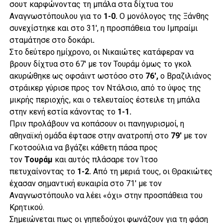
σουτ καρφώνοντας τη μπάλα στα δίχτυα του
Αναγνωστόπουλου για το
1-0.
Ο μονόλογος της Ξάνθης
συνεχίστηκε και στο 31′, η προσπάθεια του Ιμπραίμι
σταμάτησε στο δοκάρι
.
Στο δεύτερο ημίχρονο, οι Νικαιώτες κατάφεραν να
βρουν δίχτυα στο 67′ με τον Τουράμ όμως το γκολ
ακυρώθηκε ως οφσάιντ ωστόσο στο
76′,
ο Βραζιλιάνος
στράικερ γύρισε προς τον Ντάλσιο, από το ύψος της
μικρής περιοχής, και ο τελευταίος έστειλε τη μπάλα
στην κενή εστία κάνοντας το
1-1.
Πριν προλάβουν να κοπάσουν οι πανηγυρισμοί, η
αθηναϊκή ομάδα έφτασε στην ανατροπή στο
79′
με τον
Γκοτσούλια να βγάζει κάθετη πάσα προς
τον
Τουράμ
και αυτός πλάσαρε τον Ίτσο
πετυχαίνοντας το
1-2.
Από τη μεριά τους, οι Θρακιώτες
έχασαν σημαντική ευκαιρία στο 71′ με τον
Αναγνωστόπουλο να λέει «όχι» στην προσπάθεια του
Κρητικού.
Σημειώνεται πως οι γηπεδούχοι φωνάζουν για τη φάση