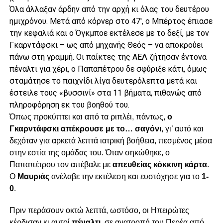
Όλα άλλαξαν άρδην από την αρχή κι όλας του δευτέρου
ημιχρόνου. Μετά από κόρνερ στο 47′, ο Μπέρτος έπιασε
την κεφαλιά και ο Όγκμποε εκτέλεσε με το δεξί, με τον
Γκαρντάφσκι – ως από μηχανής Θεός – να αποκρούει
πάνω στη γραμμή. Οι παίκτες της ΑΕΛ ζήτησαν έντονα
πέναλτι για χέρι, ο Παπαπέτρου δε σφύριξε κάτι, όμως
σταμάτησε το παιχνίδι λίγα δευτερόλεπτα μετά και
έστειλε τους «βυσσινί» στα 11 βήματα, πιθανώς από
πληροφόρηση εκ του βοηθού του.
Όπως προκύπτει και από τα ριπλέι, πάντως,
ο
Γκαρντάφσκι απέκρουσε με το… σαγόνι
, γι’ αυτό και
δεχόταν για αρκετά λεπτά ιατρική βοήθεια, πεσμένος μέσα
στην εστία της ομάδας του. Όταν σηκώθηκε, ο
Παπαπέτρου τον απέβαλε με
απευθείας κόκκινη κάρτα
.
Ο
Μαυριάς
ανέλαβε την εκτέλεση και ευστόχησε για το
1-
0
.
Πριν περάσουν οκτώ λεπτά, ωστόσο, οι Ηπειρώτες
κέρδισαν κι αυτοί
πέναλτι
, σε ανατροπή του Περέα από