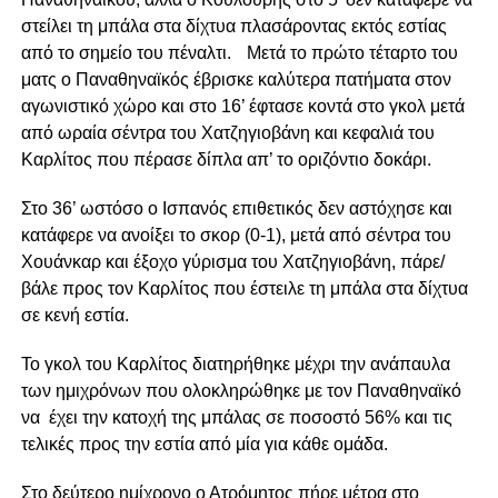
στείλει τη μπάλα στα δίχτυα πλασάροντας εκτός εστίας
από το σημείο του πέναλτι. Μετά το πρώτο τέταρτο του
ματς ο Παναθηναϊκός έβρισκε καλύτερα πατήματα στον
αγωνιστικό χώρο και στο 16’ έφτασε κοντά στο γκολ μετά
από ωραία σέντρα του Χατζηγιοβάνη και κεφαλιά του
Καρλίτος που πέρασε δίπλα απ’ το οριζόντιο δοκάρι.
Στο 36’ ωστόσο ο Ισπανός επιθετικός δεν αστόχησε και
κατάφερε να ανοίξει το σκορ (0-1), μετά από σέντρα του
Χουάνκαρ και έξοχο γύρισμα του Χατζηγιοβάνη, πάρε/
βάλε προς τον Καρλίτος που έστειλε τη μπάλα στα δίχτυα
σε κενή εστία.
Το γκολ του Καρλίτος διατηρήθηκε μέχρι την ανάπαυλα
των ημιχρόνων που ολοκληρώθηκε με τον Παναθηναϊκό
να έχει την κατοχή της μπάλας σε ποσοστό 56% και τις
τελικές προς την εστία από μία για κάθε ομάδα.
Στο δεύτερο ημίχρονο ο Ατρόμητος πήρε μέτρα στο