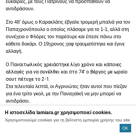
ευκαιρίες, με τους Πατρινούς να προσπαθούν να
αντιδράσουν.
Στο 48’ όμως ο Καρακλάιτς έβγαλε τρομερή μπαλιά για τον
Παπαχρονόπουλο ο οποίος πλάσαρε για το 1-1, αλλά στη
συνέχεια ο Φλόρες τον παρέσυρε και έπεσε πάνω στο
κάθετο δοκάρι. Ο 19χρονος χαφ τραυματίστηκε και έγινε
αλλαγή.
Ο Παναιτωλικός χρειάστηκε λίγο χρόνο και κάποιες
αλλαγές για να συνέλθει και στο 74’ ο Βέργος με ωραίο
σουτ πέτυχε το 2-1.
Στα τελευταία λεπτά, οι Αγρινιώτες ήταν αυτοί που πίεζαν
για ένα τρίτο γκολ, με την Παναχαϊκή να μην μπορεί να
αντιδράσει.
Η ιστοσελίδα lamiara.gr χρησιμοποιεί cookies.
Παναχαϊκή (Ζέλικο Κάλαϊτζιτς):
Αθανασόπουλος,
Χρησιμοποιούμε cookies για τη βέλτιστη εμπειρία χρήσης του site.
Μπελεζάκης, Στασινόπουλος (80’ Πολίτης), Σμίλτος,
OK
Σελινιωτάκης, Τεγούσης, Παπαχρονόπουλος (52’