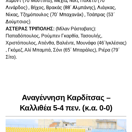
Χάμοντ (70΄Μουτίνιο), Μεχία, Νίλι, Πολέτο (70΄
Λινάρδος) , Βήχος, Βρακάς (88΄ Αλμπάνης), Λιάγκας,
Νίκας, Τζημόπουλος (70΄ Μπαχανάκ) , Τσάπρας (53΄
Δούμτσιος).
ΑΣΤΕΡΑΣ ΤΡΙΠΟΛΗΣ:
(Μίλαν Ράσταβατς):
Παπαδόπουλος, Ρούμπεν Γκαρθία, Τασουλής,
Χριστόπουλος, Ατιένθα, Βαλιέντε, Μουνάφο (46΄Ιγκλέσιας)
, Γκόμεζ, Αλί Μπαμπά, Σόνι (65΄ Μπαράλες), Ριέρα (79΄
Σίτο).
Αναγέννηση Καρδίτσας –
Καλλιθέα 5-4 πεν. (κ.α. 0-0)