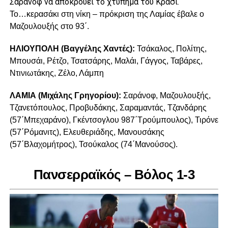
Σαράνοφ να αποκρούει το χτύπημα του Κράσι.
To
…κερασάκι στη νίκη – πρόκριση της Λαμίας έβαλε ο
Μαζουλουξής στο 93΄.
ΗΛΙΟΥΠΟΛΗ (Βαγγέλης Χαντές):
Τσάκαλος, Πολίτης,
Μπουσάι, Ρέτζο, Τσατσάρης, Μαλάι, Γάγγος, Ταβάρες,
Ντινιωτάκης, Ζέλο, Λάμπη
ΛΑΜΙΑ (Μιχάλης Γρηγορίου):
Σαράνοφ, Μαζουλουξής,
Τζανετόπουλος, Προβυδάκης, Σαραμαντάς, Τζανδάρης
(57΄Μπεχαράνο), Γκέντσογλου 987΄Τρούμπουλος), Τιρόνε
(57΄Ρόμανιτς), Ελευθεριάδης, Μανουσάκης
(57΄Βλαχομήτρος), Τσούκαλος (74΄Μανούσος).
Πανσερραϊκός – Βόλος 1-3