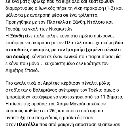
Σε ένα ματς θρίλερ που τα είχε όλα και εκατέρωθεν
διαμαρτυρίες ο Ιωνικός πήρε τη νίκη-πρόκριση (1-2) και
μάλιστα με ανατροπή μέσα σε ένα τρίλεπτο.
Προηγήθηκε με τον Πλατέλλα η Ξάνθη. Ντάλσιο και
Τουράμ τα γκολ των Νικαιωτών.
Η
Ξάνθη
είχε πολύ καλή εικόνα στο πρώτο ημίχρονο,
κατάφερε να σκοράρει με τον Πλατέλλα και είχε ακόμη
δύο
σπουδαίες ευκαιρίες με τον Ιμπραίμι (χαμένο πέναλτι
και δοκάρι),
κόντρα σε έναν
Ιωνικό
που παρουσίασε μία
εικόνα που μόνο… ευχαριστημένο δεν κράτησε τον
Δημήτρη Σπανό.
Πιο αναλυτικά, οι Ακρίτες κέρδισαν πέναλτι μόλις
στο5′,όταν ο Βαλεριάνος ανέτρεψε τον Τσέλιο όμως ο
Iμπραίμιδεν κατάφερε να ευστοχήσει από τα 11 βήματα.
Η πίεση της ομάδας του Χάιμε Μονρόι απέδωσε
καρπούς καθώς στο
26′,
και έπειτα από ωραία
ανάπτυξη του παιχνιδιού, η μπάλα έφτασε
στον
Πλατέλλα
που από μακρινή απόσταση εξαπέλυσε