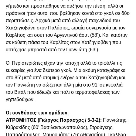
γήπεδο και προσπάθησε να αυξήσει την πίεση, αλλά οι
πράσινοι ήταν αυτοί που βρέθηκαν κοντά στο γκολ σε δύο
περιπτώσεις. Αρχικά μετά από αλλαγή παιχνιδιού του
Χατζηγιοβάνη στον Παλάσιος, ωραία συνεργασία με τον
Καρλίτος και σουτ του Αργεντινού άουτ (58’). Και κατόπιν
σε κάθετη πάσα του Καρλίτος στον Χατζηγιοβάνη που
αστόχησε μπροστά από τον Γιαννιώτη (63’).
Οι Περιστεριώτες είχαν την κατοχή αλλά το τριφύλλι τις
ευκαιρίες για ένα δεύτερο γκολ. Μία ακόμη καταγράφηκε
στο 85’ μετά από ατομική ενέργεια του Χατζηγιοβάνη και
τον Γιαννιώτη να σώζει και άλλη μία στο 91’ σε κεφαλιά
του Βιτάλ που έδιωξε και πάλι ο τερματοφύλακας των
γηπεδούχων.
Οι συνθέσεις των ομάδων:
ΑΤΡΟΜΗΤΟΣ (Γιώργος Παράσχος / 5-3-2):
Γιαννιώτης,
Κιβρακίδης (60’ Βασιλαντωνόπουλος), Στρούγκης,
Παπαδόπουλος, Μαυρομάτης (76’ Αθανασίου), Γκαλβάο,