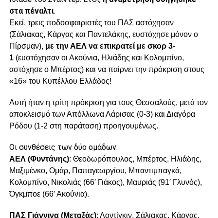
στα πέναλτι
.
Εκεί, τρεις ποδοσφαιριστές του ΠΑΣ αστόχησαν
(Σάλιακας, Κάργας και Παντελάκης, ευστόχησε μόνον ο
Πίρσμαν),
με την ΑΕΛ να επικρατεί με σκορ 3-
1
(ευστόχησαν οι Ακούνια, Ηλιάδης και Κολομπίνο,
αστόχησε ο Μπέρτος) και να παίρνει την πρόκριση στους
«16» του Κυπέλλου Ελλάδος!
Αυτή ήταν η τρίτη πρόκριση για τους Θεσσαλούς, μετά τον
αποκλεισμό των Απόλλωνα Λάρισας (0-3) και Διαγόρα
Ρόδου (1-2 στη παράταση) προηγουμένως.
Οι συνθέσεις των δύο ομάδων:
ΑΕΛ (Φυντάνης)
: Θεοδωρόπουλος, Μπέρτος, Ηλιάδης,
Μαξιμένκο, Ομάρ, Παπαγεωργίου, Μπαντιμπαγκά,
Κολομπίνο, Νικολιάς (66′ Γιάκος), Μαυριάς (91′ Γλυνός),
Όγκμποε (66′ Ακούνια).
ΠΑΣ Γιάννινα (Μεταξάς)
: Λοντίγκιν, Σάλιακας, Κάργας,