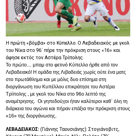
Η πρώτη «βόμβα» στο Κύπελλο. Ο Λεβαδειακός με γκολ
του Νίκα στο 96΄ πήρε την πρόκριση στους «16» και
άφησε εκτός τον Αστέρα Τρίπολης.
Το πρώτο… μπαμ στο φετινό Κύπελλο ήρθε από τον
Λεβαδειακό! Η ομάδα της Λιβαδειάς χωρίς ούτε ένα ματς
στο πρωτάθλημα και με μόλις δυο επίσημα στη
διοργάνωση του Κυπέλλου επικράτησε του Αστέρα
Τρίπολης , με γκολ του Νίκα στο 96ο λεπτό της
αναμέτρησης. Οι γηπεδούχοι ήταν καλύτεροι καθ΄ όλη τη
διάρκεια του αγώνα και πήραν επάξια την πρόκριση στους
«16» της διοργάνωσης.
ΛΕΒΑΔΕΙΑΚΟΣ:
(Γιάννης Ταουσιάνης): Στογιάνοβιτς,