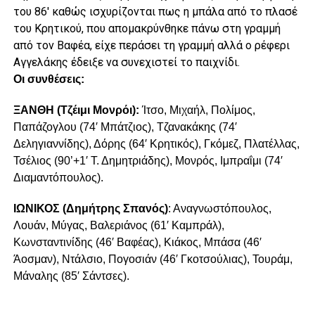
του 86′ καθώς ισχυρίζονται πως η μπάλα από το πλασέ
του Κρητικού, που απομακρύνθηκε πάνω στη γραμμή
από τον Βαφέα, είχε περάσει τη γραμμή αλλά ο ρέφερι
Αγγελάκης έδειξε να συνεχιστεί το παιχνίδι.
Oι συνθέσεις:
ΞΑΝΘΗ (Τζέιμι Μονρόι):
Ίτσο, Μιχαήλ, Πολίμος,
Παπάζογλου (74′ Μπάτζιος), Τζανακάκης (74′
Δεληγιαννίδης), Δόρης (64′ Κρητικός), Γκόμεζ, Πλατέλλας,
Τσέλιος (90’+1′ Τ. Δημητριάδης), Μονρός, Ιμπραΐμι (74′
Διαμαντόπουλος).
ΙΩΝΙΚΟΣ (Δημήτρης Σπανός)
: Αναγνωστόπουλος,
Λουάν, Μύγας, Βαλεριάνος (61′ Καμπράλ),
Κωνσταντινίδης (46′ Βαφέας), Κιάκος, Μπάσα (46′
Άοσμαν), Ντάλσιο, Πογοσιάν (46′ Γκοτσούλιας), Τουράμ,
Μάναλης (85′ Σάντσες).