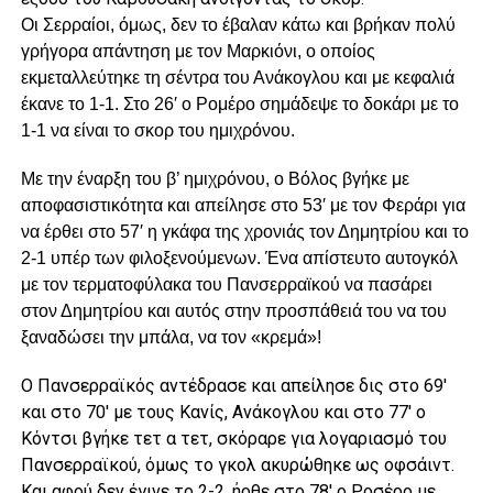
Οι Σερραίοι, όμως, δεν το έβαλαν κάτω και βρήκαν πολύ
γρήγορα απάντηση με τον Μαρκιόνι, ο οποίος
εκμεταλλεύτηκε τη σέντρα του Ανάκογλου και με κεφαλιά
έκανε το 1-1. Στο 26′ ο Ρομέρο σημάδεψε το δοκάρι με το
1-1 να είναι το σκορ του ημιχρόνου.
Με την έναρξη του β’ ημιχρόνου, ο Βόλος βγήκε με
αποφασιστικότητα και απείλησε στο 53′ με τον Φεράρι για
να έρθει στο 57′ η γκάφα της χρονιάς τον Δημητρίου και το
2-1 υπέρ των φιλοξενούμενων. Ένα απίστευτο αυτογκόλ
με τον τερματοφύλακα του Πανσερραϊκού να πασάρει
στον Δημητρίου και αυτός στην προσπάθειά του να του
ξαναδώσει την μπάλα, να τον «κρεμά»!
Ο Πανσερραϊκός αντέδρασε και απείλησε δις στο 69′
και στο 70′ με τους Κανίς, Ανάκογλου και στο 77′ ο
Κόντσι βγήκε τετ α τετ, σκόραρε για λογαριασμό του
Πανσερραϊκού, όμως το γκολ ακυρώθηκε ως οφσάιντ.
Και αφού δεν έγινε το 2-2, ήρθε στο 78′ ο Ροσέρο με