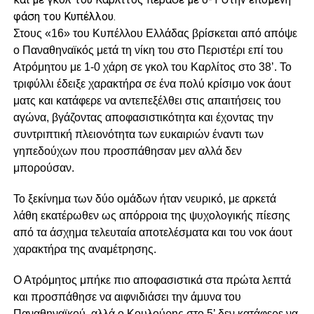
φάση του Κυπέλλου.
Στους «16» του Κυπέλλου Ελλάδας βρίσκεται από απόψε
ο Παναθηναϊκός μετά τη νίκη του στο Περιστέρι επί του
Ατρόμητου με 1-0 χάρη σε γκολ του Καρλίτος στο 38’. Το
τριφύλλι έδειξε χαρακτήρα σε ένα πολύ κρίσιμο νοκ άουτ
ματς και κατάφερε να αντεπεξέλθει στις απαιτήσεις του
αγώνα, βγάζοντας αποφασιστικότητα και έχοντας την
συντριπτική πλειονότητα των ευκαιριών έναντι των
γηπεδούχων που προσπάθησαν μεν αλλά δεν
μπορούσαν.
Το ξεκίνημα των δύο ομάδων ήταν νευρικό, με αρκετά
λάθη εκατέρωθεν ως απόρροια της ψυχολογικής πίεσης
από τα άσχημα τελευταία αποτελέσματα και του νοκ άουτ
χαρακτήρα της αναμέτρησης.
Ο Ατρόμητος μπήκε πιο αποφασιστικά στα πρώτα λεπτά
και προσπάθησε να αιφνιδιάσει την άμυνα του
Παναθηναϊκού, αλλά ο Κουλούρης στο 5’ δεν κατάφερε να