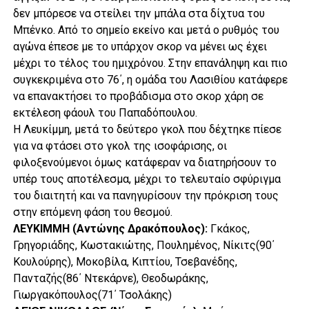
δεν μπόρεσε να στείλει την μπάλα στα δίχτυα του
Μπένκο. Από το σημείο εκείνο και μετά ο ρυθμός του
αγώνα έπεσε με το υπάρχον σκορ να μένει ως έχει
μέχρι το τέλος του ημιχρόνου. Στην επανάληψη και πιο
συγκεκριμένα στο 76΄, η ομάδα του Λασιθίου κατάφερε
να επανακτήσει το προβάδισμα στο σκορ χάρη σε
εκτέλεση φάουλ του Παπαδόπουλου.
Η Λευκίμμη, μετά το δεύτερο γκολ που δέχτηκε πίεσε
για να φτάσει στο γκολ της ισοφάρισης, οι
φιλοξενούμενοι όμως κατάφεραν να διατηρήσουν το
υπέρ τους αποτέλεσμα, μέχρι το τελευταίο σφύριγμα
του διαιτητή και να πανηγυρίσουν την πρόκριση τους
στην επόμενη φάση του θεσμού.
ΛΕΥΚΙΜΜΗ (Αντώνης Δρακόπουλος):
Γκάκος,
Γρηγοριάδης, Κωστακιώτης, Πουλημένος, Νίκιτς(90΄
Κουλούρης), Μοκοβίλα, Κιπτίου, Τσεβανέδης,
Πανταζής(86΄ Ντεκάρνε), Θεοδωράκης,
Γιωργακόπουλος(71΄ Τσολάκης)