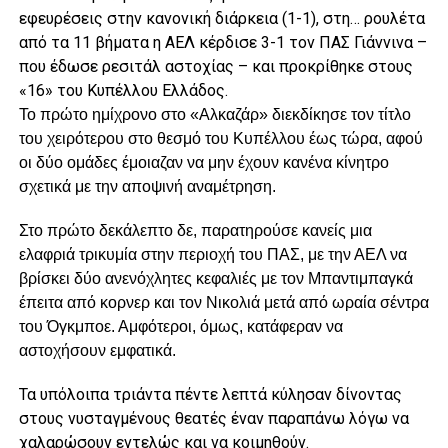
εφευρέσεις στην κανονική διάρκεια (1-1), στη… ρουλέτα
από τα 11 βήματα η ΑΕΛ κέρδισε 3-1 τον ΠΑΣ Γιάννινα –
που έδωσε ρεσιτάλ αστοχίας – και προκρίθηκε στους
«16» του Κυπέλλου Ελλάδος.
Το πρώτο ημίχρονο στο «Αλκαζάρ» διεκδίκησε τον τίτλο
του χειρότερου στο θεσμό του Κυπέλλου έως τώρα, αφού
οι δύο ομάδες έμοιαζαν να μην έχουν κανένα κίνητρο
σχετικά με την αποψινή αναμέτρηση.
Στο πρώτο δεκάλεπτο δε, παρατηρούσε κανείς μια
ελαφριά τρικυμία στην περιοχή του ΠΑΣ, με την ΑΕΛ να
βρίσκει δύο ανενόχλητες κεφαλιές με τον Μπαντιμπαγκά
έπειτα από κορνερ και τον Νικολιά μετά από ωραία σέντρα
του Όγκμποε. Αμφότεροι, όμως, κατάφεραν να
αστοχήσουν εμφατικά.
Τα υπόλοιπα τριάντα πέντε λεπτά κύλησαν δίνοντας
στους νυσταγμένους θεατές έναν παραπάνω λόγω να
χαλαρώσουν εντελώς και να κοιμηθούν.