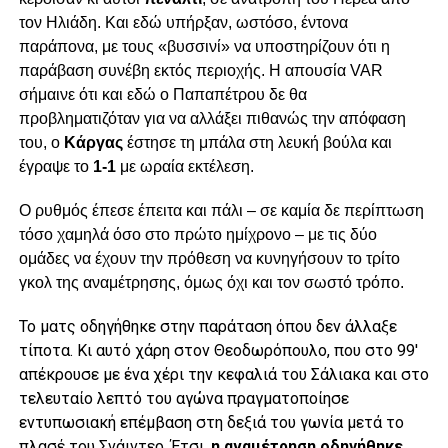
τον Ηλιάδη. Και εδώ υπήρξαν, ωστόσο, έντονα
παράπονα, με τους «βυσσινί» να υποστηρίζουν ότι η
παράβαση συνέβη εκτός περιοχής. Η απουσία VAR
σήμαινε ότι και εδώ ο Παπαπέτρου δε θα
προβληματιζόταν για να αλλάξει πιθανώς την απόφαση
του, ο
Κάργας
έστησε τη μπάλα στη λευκή βούλα και
έγραψε το
1-1
με ωραία εκτέλεση.
Ο ρυθμός έπεσε έπειτα και πάλι – σε καμία δε περίπτωση
τόσο χαμηλά όσο στο πρώτο ημίχρονο – με τις δύο
ομάδες να έχουν την πρόθεση να κυνηγήσουν το τρίτο
γκολ της αναμέτρησης, όμως όχι και τον σωστό τρόπο.
Το ματς οδηγήθηκε στην παράταση όπου δεν άλλαξε
τίποτα. Κι αυτό χάρη στον Θεοδωρόπουλο, που στο 99′
απέκρουσε με ένα χέρι την κεφαλιά του Σάλιακα και στο
τελευταίο λεπτό του αγώνα πραγματοποίησε
εντυπωσιακή επέμβαση στη δεξιά του γωνία μετά το
πλασέ του Σνάιντερ. Έτσι,
η αναμέτρηση οδηγήθηκε