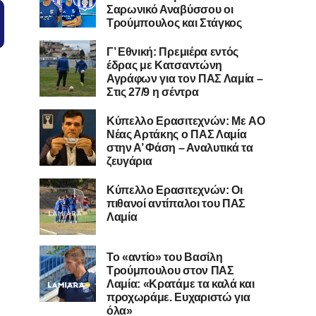
Σαρωνικό Αναβύσσου οι
Τρούμπουλος και Στάγκος
Γ’ Εθνική: Πρεμιέρα εντός
έδρας με Κατσαντώνη
Αγράφων για τον ΠΑΣ Λαμία –
Στις 27/9 η σέντρα
Kύπελλο Ερασιτεχνών: Με AO
Nέας Αρτάκης ο ΠΑΣ Λαμία
στην Α’ Φάση – Αναλυτικά τα
ζευγάρια
Κύπελλο Ερασιτεχνών: Οι
πιθανοί αντίπαλοι του ΠΑΣ
Λαμία
Το «αντίο» του Βασίλη
Τρούμπουλου στον ΠΑΣ
Λαμία: «Κρατάμε τα καλά και
προχωράμε. Ευχαριστώ για
όλα»