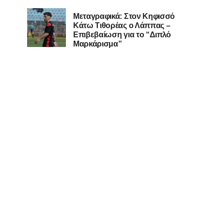
Μεταγραφικά: Στον Κηφισσό
Κάτω Τιθορέας ο Λάππας –
Επιβεβαίωση για το “Διπλό
Μαρκάρισμα”