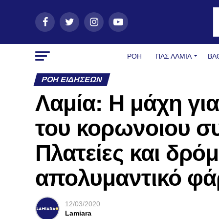
ΡΟΗ
ΠΑΣ ΛΑΜΊΑ
ΒΑ
ΡΟΉ ΕΙΔΉΣΕΩΝ
Λαμία: Η μάχη γι
του κορωνοιου συ
Πλατείες και δρόμ
απολυμαντικό φ
12/03/2020
Lamiara