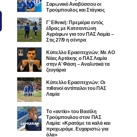
Σαρωνικό Αναβύσσου οι
Τρούμπουλος και Στάγκος
Γ’ Εθνική: Πρεμιέρα εντός
έδρας με Κατσαντώνη
Αγράφων για τον ΠΑΣ Λαμία –
Στις 27/9 η σέντρα
Kύπελλο Ερασιτεχνών: Με AO
Nέας Αρτάκης ο ΠΑΣ Λαμία
στην Α’ Φάση – Αναλυτικά τα
ζευγάρια
Κύπελλο Ερασιτεχνών: Οι
πιθανοί αντίπαλοι του ΠΑΣ
Λαμία
Το «αντίο» του Βασίλη
Τρούμπουλου στον ΠΑΣ
Λαμία: «Κρατάμε τα καλά και
προχωράμε. Ευχαριστώ για
όλα»