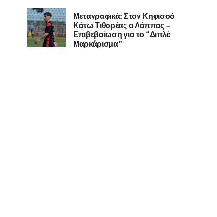
Μεταγραφικά: Στον Κηφισσό
Κάτω Τιθορέας ο Λάππας –
Επιβεβαίωση για το “Διπλό
Μαρκάρισμα”