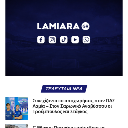
Α.Ο. Αγράφων «Ο Κατσαντώνης»
Αναγέννηση Σχηματαρίου
Απόλλων Ευπαλίου
Αστέρας Σταυρού
Α.Ο. Θήβα
Α.Ο. Καρύστου
ΑΠΣ Κηφισσός
Κιθαιρών
ΠΑΣ Λαμία
Α.Ε. Μαλεσίνας
ΤΕΛΕΥΤΑΊΑ ΝΈΑ
Α.Ο. Νέας Αρτάκης
Συνεχίζονται οι αποχωρήσεις στον ΠΑΣ
Λαμία – Στον Σαρωνικό Αναβύσσου οι
Α.Ε. Προποντίς Χαλκίδας
Τρούμπουλος και Στάγκος
Ταμυναϊκός Αλιβερίου
Φωκικός
Γ’ Εθνική: Πρεμιέρα εντός έδρας με