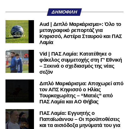
μαθαίνετε πρώτοι τα κυανόλευκα νέα στην Ελλάδα και τον
υπόλοιπο κόσμο. Ακολουθήστε το lamiara.gr στο
ΔΗΜΟΦΙΛΉ
Facebook
, στο
Twitter
και στο
Instagram
για να
μαθαίνετε σε χρόνο dt όλα τα νέα.
Aud | Διπλό Μαρκάρισμα»: Όλο το
μεταγραφικό ρεπορτάζ για
Κηφισσό, Αστέρα Σταυρού και ΠΑΣ
Λαμία
Vid | ΠΑΣ Λαμία: Κατατέθηκε ο
φάκελος συμμετοχής στη Γ’ Εθνική
– Ξεκινά ο σχεδιασμός της νέας
σεζόν
Διπλό Μαρκάρισμα: Αποχωρεί από
τον ΑΠΣ Κηφισσό ο Ηλίας
Τουρκοχωρίτης – “Ματιές” από
ΠΑΣ Λαμία και ΑΟ Θήβας
ΠΑΣ Λαμία: Εγγυητής ο
Παπαϊωάννου – Οι προϋποθέσεις
και τα αισιόδοξα μηνύματά του για