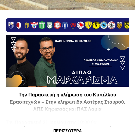
Την Παρασκευή η κλήρωση του Κυπέλλου
Ερασιτεχνών – Στην κληρωτίδα Αστέρας Σταυρού,
ΑΠΣ Κηφισσός και ΠΑΣ Λαμία
Την
Παρασκευή 31 Ιουλίου στις 10:00
θα
πραγματοποιηθεί στο ξενοδοχείο
Athens Marriott
η
ΠΕΡΙΣΣΌΤΕΡΑ