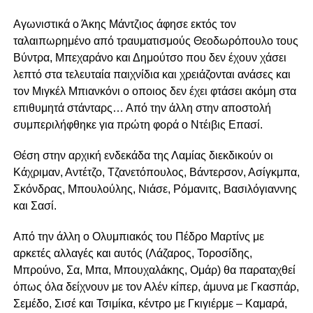
Αγωνιστικά ο Άκης Μάντζιος άφησε εκτός τον
ταλαιπωρημένο από τραυματισμούς Θεοδωρόπουλο τους
Βύντρα, Μπεχαράνο και Δημούτσο που δεν έχουν χάσει
λεπτό στα τελευταία παιχνίδια και χρειάζονται ανάσες και
τον Μιγκέλ Μπιανκόνι ο οποιος δεν έχει φτάσει ακόμη στα
επιθυμητά στάνταρς… Από την άλλη στην αποστολή
συμπεριλήφθηκε για πρώτη φορά ο Ντέιβις Επασί.
Θέση στην αρχική ενδεκάδα της Λαμίας διεκδικούν οι
Κάχριμαν, Αντέτζο, Τζανετόπουλος, Βάντερσον, Ασίγκμπα,
Σκόνδρας, Μπουλούλης, Νιάσε, Ρόμανιτς, Βασιλόγιαννης
και Σασί.
‌Από την άλλη ο Ολυμπιακός του Πέδρο Μαρτίνς με
αρκετές αλλαγές και αυτός (Λάζαρος, Τοροσίδης,
Μπρούνο, Σα, Μπα, Μπουχαλάκης, Ομάρ) θα παραταχθεί
όπως όλα δείχνουν με τον Αλέν κίπερ, άμυνα με Γκασπάρ,
Σεμέδο, Σισέ και Τσιμίκα, κέντρο με Γκιγιέρμε – Καμαρά,