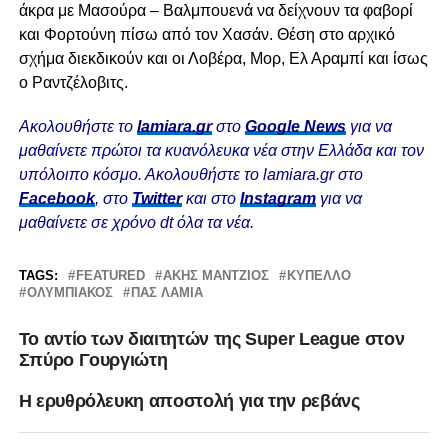
άκρα με Μασούρα – Βαλμπουενά να δείχνουν τα φαβορί
και Φορτούνη πίσω από τον Χασάν. Θέση στο αρχικό
σχήμα διεκδικούν και οι Λοβέρα, Μορ, Ελ Αραμπί και ίσως
ο Ραντζέλοβιτς.
Ακολουθήστε το
lamiara.gr
στο
Google News
για να
μαθαίνετε πρώτοι τα κυανόλευκα νέα στην Ελλάδα και τον
υπόλοιπο κόσμο. Ακολουθήστε το lamiara.gr στο
Facebook
, στο
Twitter
και στο
Instagram
για να
μαθαίνετε σε χρόνο dt όλα τα νέα.
TAGS:
FEATURED
ΆΚΗΣ ΜΆΝΤΖΙΟΣ
ΚΎΠΕΛΛΟ
ΟΛΥΜΠΙΑΚΌΣ
ΠΑΣ ΛΑΜΙΑ
Το αντίο των διαιτητών της Super League στον
Σπύρο Γουργιώτη
Η ερυθρόλευκη αποστολή για την ρεβάνς