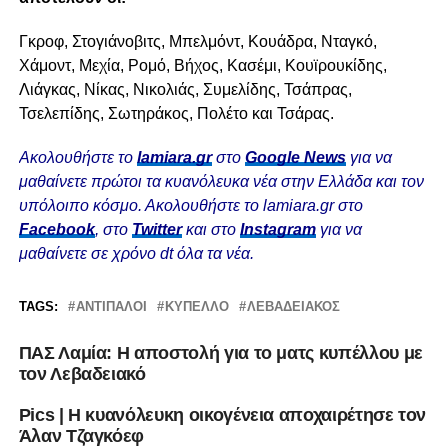
Γκροφ, Στογιάνοβιτς, Μπελμόντ, Κουάδρα, Νταγκό,
Χάμοντ, Μεχία, Ρομό, Βήχος, Κασέμι, Κουϊρουκίδης,
Λιάγκας, Νίκας, Νικολιάς, Συμελίδης, Τσάπρας,
Τσελεπίδης, Σωτηράκος, Πολέτο και Τσάρας.
Ακολουθήστε το
lamiara.gr
στο
Google News
για να
μαθαίνετε πρώτοι τα κυανόλευκα νέα στην Ελλάδα και τον
υπόλοιπο κόσμο. Ακολουθήστε το lamiara.gr στο
Facebook
, στο
Twitter
και στο
Instagram
για να
μαθαίνετε σε χρόνο dt όλα τα νέα.
TAGS:
ΑΝΤΊΠΑΛΟΙ
ΚΎΠΕΛΛΟ
ΛΕΒΑΔΕΙΑΚΟΣ
ΠΑΣ Λαμία: Η αποστολή για το ματς κυπέλλου με
τον Λεβαδειακό
Pics | Η κυανόλευκη οικογένεια αποχαιρέτησε τον
Άλαν Τζαγκόεφ