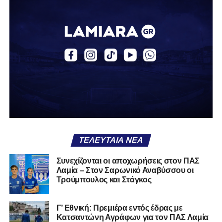
Οι εξελίξεις αναμένεται να «τρέξουν» σύντομα, καθώς
στόχος του Ρήγα Φεραίου είναι να κλείσει άμεσα το
ζήτημα του προπονητή, προκειμένου να προχωρήσει
απρόσκοπτα ο σχεδιασμός ενόψει της επιστροφής του
στη Γ’ Εθνική.
Ακολουθήστε το
lamiara.gr
στο
Google News
για να
μαθαίνετε πρώτοι τα κυανόλευκα νέα στην Ελλάδα και τον
υπόλοιπο κόσμο. Ακολουθήστε το lamiara.gr στο
Facebook
, στο
Twitter
και στο
Instagram
για να
μαθαίνετε σε χρόνο dt όλα τα νέα.
ΤΕΛΕΥΤΑΊΑ ΝΈΑ
Συνεχίζονται οι αποχωρήσεις στον ΠΑΣ
Λαμία – Στον Σαρωνικό Αναβύσσου οι
Τρούμπουλος και Στάγκος
Γ’ Εθνική: Πρεμιέρα εντός έδρας με
Κατσαντώνη Αγράφων για τον ΠΑΣ Λαμία