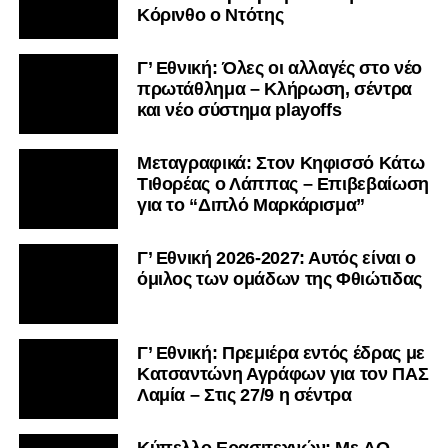
Κόρινθο ο Ντότης
Γ’ Εθνική: Όλες οι αλλαγές στο νέο
πρωτάθλημα – Κλήρωση, σέντρα
και νέο σύστημα playoffs
Μεταγραφικά: Στον Κηφισσό Κάτω
Τιθορέας ο Λάππας – Επιβεβαίωση
για το “Διπλό Μαρκάρισμα”
Γ’ Εθνική 2026-2027: Αυτός είναι ο
όμιλος των ομάδων της Φθιώτιδας
Γ’ Εθνική: Πρεμιέρα εντός έδρας με
Κατσαντώνη Αγράφων για τον ΠΑΣ
Λαμία – Στις 27/9 η σέντρα
Kύπελλο Ερασιτεχνών: Με AO