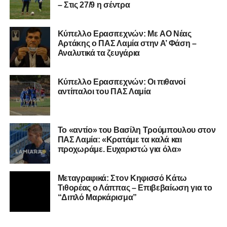
– Στις 27/9 η σέντρα
Kύπελλο Ερασιτεχνών: Με AO Nέας
Αρτάκης ο ΠΑΣ Λαμία στην Α’ Φάση –
Αναλυτικά τα ζευγάρια
Κύπελλο Ερασιτεχνών: Οι πιθανοί
αντίπαλοι του ΠΑΣ Λαμία
Το «αντίο» του Βασίλη Τρούμπουλου στον
ΠΑΣ Λαμία: «Κρατάμε τα καλά και
προχωράμε. Ευχαριστώ για όλα»
Μεταγραφικά: Στον Κηφισσό Κάτω
Τιθορέας ο Λάππας – Επιβεβαίωση για το
“Διπλό Μαρκάρισμα”