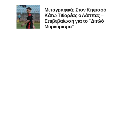
Μεταγραφικά: Στον Κηφισσό
Κάτω Τιθορέας ο Λάππας –
Επιβεβαίωση για το “Διπλό
Μαρκάρισμα”