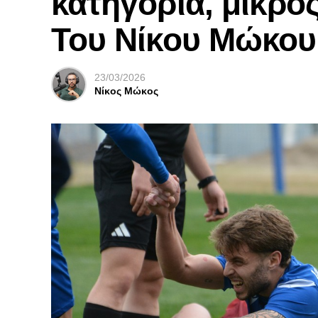
κατηγορία, μικρός
Του Νίκου Μώκου
23/03/2026
Νίκος Μώκος