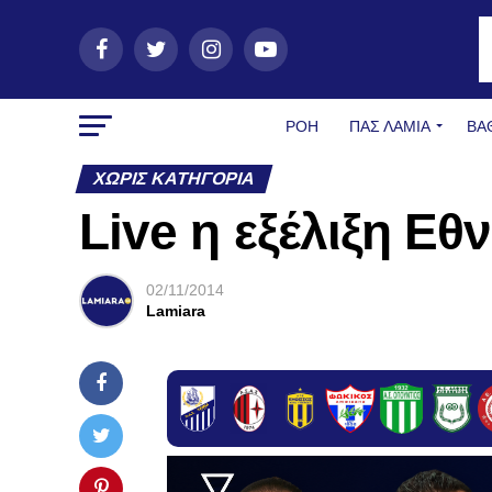
ΡΟΗ
ΠΑΣ ΛΑΜΊΑ
ΒΑ
ΧΩΡΊΣ ΚΑΤΗΓΟΡΊΑ
Live η εξέλιξη Εθ
02/11/2014
Lamiara