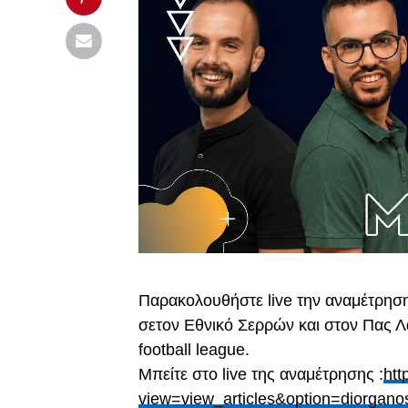
Παρακολουθήστε live την αναμέτρησ
σετον Εθνικό Σερρών και στον Πας Λα
football league.
Μπείτε στο live της αναμέτρησης :
htt
view=view_articles&option=diorgano