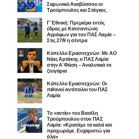
Σαρωνικό Αναβύσσου οι
Τρούμπουλος και Στάγκος
Γ’ Εθνική: Πρεμιέρα εντός
έδρας με Κατσαντώνη
Αγράφων για τον ΠΑΣ Λαμία –
Στις 27/9 η σέντρα
Kύπελλο Ερασιτεχνών: Με AO
Nέας Αρτάκης ο ΠΑΣ Λαμία
στην Α’ Φάση – Αναλυτικά τα
ζευγάρια
Κύπελλο Ερασιτεχνών: Οι
πιθανοί αντίπαλοι του ΠΑΣ
Λαμία
Το «αντίο» του Βασίλη
Τρούμπουλου στον ΠΑΣ
Λαμία: «Κρατάμε τα καλά και
προχωράμε. Ευχαριστώ για
όλα»