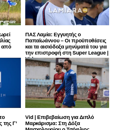
ωρεί
ΠΑΣ Λαμία: Εγγυητής ο
λίας
Παπαϊωάννου – Οι προϋποθέσεις
” από
και τα αισιόδοξα μηνύματά του για
την επιστροφή στη Super League |
Vid
 το
Vid | Επιβεβαίωση για Διπλό
 της Γ’
Μαρκάρισμα: Στη Δόξα
Μασχολουρίου ο Τσόφλιος