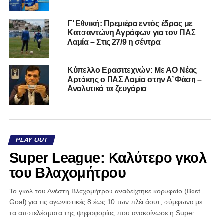
Γ’ Εθνική: Πρεμιέρα εντός έδρας με
Κατσαντώνη Αγράφων για τον ΠΑΣ
Λαμία – Στις 27/9 η σέντρα
Kύπελλο Ερασιτεχνών: Με AO Nέας
Αρτάκης ο ΠΑΣ Λαμία στην Α’ Φάση –
Αναλυτικά τα ζευγάρια
PLAY OUT
Super League: Καλύτερο γκολ
του Βλαχομήτρου
Το γκολ του Ανέστη Βλαχομήτρου αναδείχτηκε κορυφαίο (Best
Goal) για τις αγωνιστικές 8 έως 10 των πλέι άουτ, σύμφωνα με
τα αποτελέσματα της ψηφοφορίας που ανακοίνωσε η Super