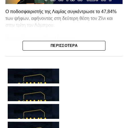
Ο ποδοσφαιριστής της Λαμίας συγκέντρωσε το 47,84%
των ψήφων, αφήνοντας στη δεύτερη θέση τον Ζίνι και
στην τρίτη τον Λάμπρου.
Η ανακοίνωση της Super League:
ΠΕΡΙΣΣΌΤΕΡΑ
Η Super League ανακοινώνει τα αποτελέσματα του
διαγωνισμού, μετά από ψηφοφορία των φιλάθλων, του
διαγωνισμού Stoiximan Best Goal 8ης, 9ης & 10ης
αγωνιστικής Playouts:
1/ Α. Βλαχομήτρος 47,84%
2/ Ζίνι 26,49%
3/ Λ. Λάμπρου 12,16%
4/ Α. Όζμπολτ 7,03%
5/ Μ. Αλφαρέλα 4,59%
6/ Μ. Κόμπα 1,89%