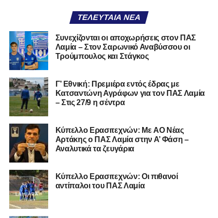
ΤΕΛΕΥΤΑΊΑ ΝΈΑ
Συνεχίζονται οι αποχωρήσεις στον ΠΑΣ
Λαμία – Στον Σαρωνικό Αναβύσσου οι
Ακολουθήστε το
lamiara.gr
στο
Google News
για να
Τρούμπουλος και Στάγκος
μαθαίνετε πρώτοι τα κυανόλευκα νέα στην Ελλάδα και τον
υπόλοιπο κόσμο. Ακολουθήστε το lamiara.gr στο
Facebook
, στο
Twitter
και στο
Instagram
για να
Γ’ Εθνική: Πρεμιέρα εντός έδρας με
Κατσαντώνη Αγράφων για τον ΠΑΣ Λαμία
μαθαίνετε σε χρόνο dt όλα τα νέα.
– Στις 27/9 η σέντρα
Kύπελλο Ερασιτεχνών: Με AO Nέας
Αρτάκης ο ΠΑΣ Λαμία στην Α’ Φάση –
Αναλυτικά τα ζευγάρια
Κύπελλο Ερασιτεχνών: Οι πιθανοί
αντίπαλοι του ΠΑΣ Λαμία