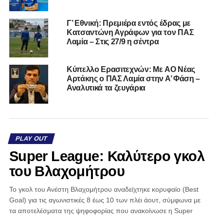
Γ’ Εθνική: Πρεμιέρα εντός έδρας με
Κατσαντώνη Αγράφων για τον ΠΑΣ
Λαμία – Στις 27/9 η σέντρα
Kύπελλο Ερασιτεχνών: Με AO Nέας
Αρτάκης ο ΠΑΣ Λαμία στην Α’ Φάση –
Αναλυτικά τα ζευγάρια
PLAY OUT
Super League: Καλύτερο γκολ
του Βλαχομήτρου
Το γκολ του Ανέστη Βλαχομήτρου αναδείχτηκε κορυφαίο (Best
Goal) για τις αγωνιστικές 8 έως 10 των πλέι άουτ, σύμφωνα με
τα αποτελέσματα της ψηφοφορίας που ανακοίνωσε η Super