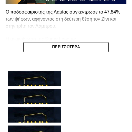
Ο ποδοσφαιριστής της Λαμίας συγκέντρωσε το 47,84%
των ψήφων, αφήνοντας στη δεύτερη θέση τον Ζίνι και
στην τρίτη τον Λάμπρου.
Η ανακοίνωση της Super League:
ΠΕΡΙΣΣΌΤΕΡΑ
Η Super League ανακοινώνει τα αποτελέσματα του
διαγωνισμού, μετά από ψηφοφορία των φιλάθλων, του
διαγωνισμού Stoiximan Best Goal 8ης, 9ης & 10ης
αγωνιστικής Playouts:
1/ Α. Βλαχομήτρος 47,84%
2/ Ζίνι 26,49%
3/ Λ. Λάμπρου 12,16%
4/ Α. Όζμπολτ 7,03%
5/ Μ. Αλφαρέλα 4,59%
6/ Μ. Κόμπα 1,89%