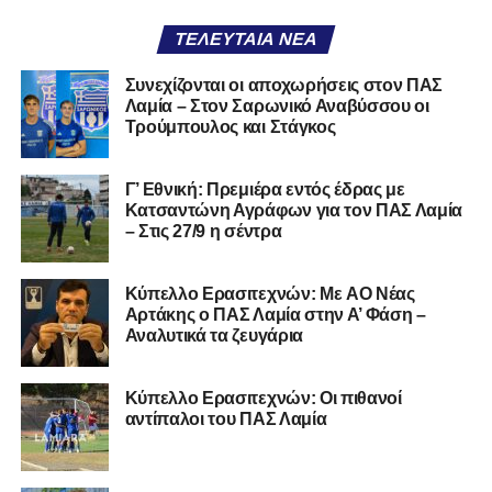
ΤΕΛΕΥΤΑΊΑ ΝΈΑ
Συνεχίζονται οι αποχωρήσεις στον ΠΑΣ
Λαμία – Στον Σαρωνικό Αναβύσσου οι
Ακολουθήστε το
lamiara.gr
στο
Google News
για να
Τρούμπουλος και Στάγκος
μαθαίνετε πρώτοι τα κυανόλευκα νέα στην Ελλάδα και τον
υπόλοιπο κόσμο. Ακολουθήστε το lamiara.gr στο
Facebook
, στο
Twitter
και στο
Instagram
για να
Γ’ Εθνική: Πρεμιέρα εντός έδρας με
Κατσαντώνη Αγράφων για τον ΠΑΣ Λαμία
μαθαίνετε σε χρόνο dt όλα τα νέα.
– Στις 27/9 η σέντρα
Kύπελλο Ερασιτεχνών: Με AO Nέας
Αρτάκης ο ΠΑΣ Λαμία στην Α’ Φάση –
Αναλυτικά τα ζευγάρια
Κύπελλο Ερασιτεχνών: Οι πιθανοί
αντίπαλοι του ΠΑΣ Λαμία