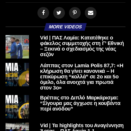
MORE VIDEOS
Vid | ΠΑΣ Λαμία: Κατατέθηκε ο
φάκελος συμμετοχής στη Γ’ Εθνική
– Ξεκινά ο σχεδιασμός της νέας
σεζόν
Λάππας στον Lamia Polis 87,7: «Η
κλήρωση θα γίνει κανονικά – Η
επικύρωση “κολλά” σε 2ο και 5ο
όμιλο, όλα ανοιχτά για πρωτιά
στον 3ο»
Βρέττας στο Διπλό Μαρκάρισμα:
“Σίγουρα μας άγχωσε η κουβέντα
περί ανόδου”
Vid | Τα highlights του Αναγέννηση
Άρτας – ΠΑΣ Λαμία 1-1