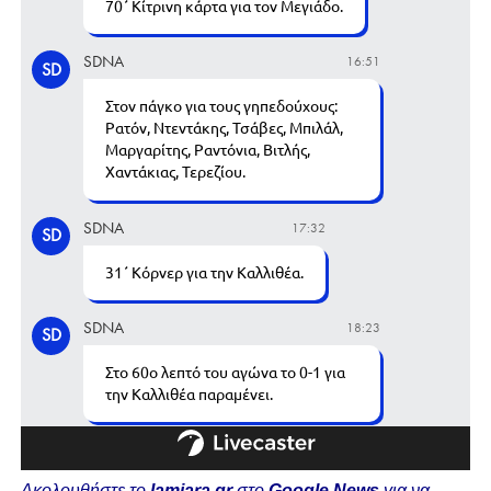
Ακολουθήστε το
lamiara.gr
στο
Google News
για να