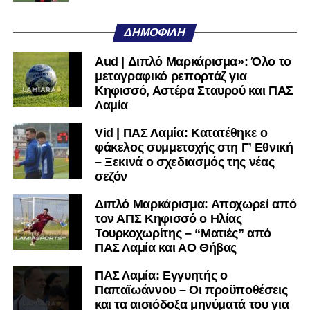
Όταν αποφασίσει να συνειδητοποιήσει ότι είναι
μεγάλη, τότε η Γ’ Εθνική θα μοιάζει από μόνη της
ΔΗΜΟΦΙΛΉ
πολύ μικρή.
Aud | Διπλό Μαρκάρισμα»: Όλο το
Ακολουθήστε το
lamiara.gr
στο
Google News
για να
μεταγραφικό ρεπορτάζ για
μαθαίνετε πρώτοι τα κυανόλευκα νέα στην Ελλάδα και τον
Κηφισσό, Αστέρα Σταυρού και ΠΑΣ
υπόλοιπο κόσμο. Ακολουθήστε το lamiara.gr στο
Λαμία
Facebook
, στο
Twitter
και στο
Instagram
για να
Vid | ΠΑΣ Λαμία: Κατατέθηκε ο
μαθαίνετε σε χρόνο dt όλα τα νέα.
φάκελος συμμετοχής στη Γ’ Εθνική
– Ξεκινά ο σχεδιασμός της νέας
σεζόν
Διπλό Μαρκάρισμα: Αποχωρεί από
τον ΑΠΣ Κηφισσό ο Ηλίας
Τουρκοχωρίτης – “Ματιές” από
ΠΑΣ Λαμία και ΑΟ Θήβας
ΠΑΣ Λαμία: Εγγυητής ο
Παπαϊωάννου – Οι προϋποθέσεις
και τα αισιόδοξα μηνύματά του για