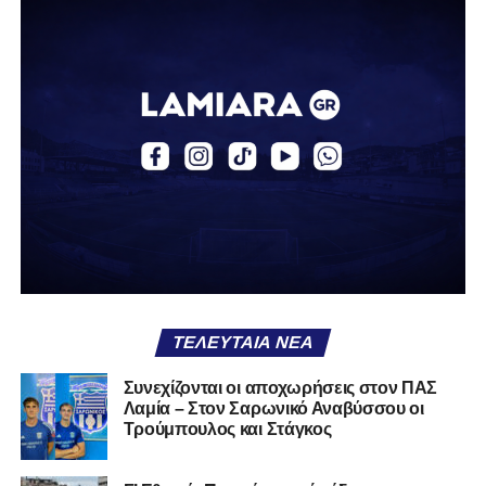
Η δυναμική που χτίστηκε με κόπο, με χρήματα, με
δουλειά, με ατέλειωτες ώρες ανθρώπων που δεν
φαίνονται βρίσκεται σήμερα διάτρητη. Σαν ένα σακάκι
καλό που κάποτε φόρεσες σε επίσημες περιστάσεις τώρα
το κρατάς στη ντουλάπα, τσαλακωμένο, χωρίς να ξέρεις
αν πρέπει να το φορέσεις ξανά ή να το χαρίσεις. Η Λαμία
δείχνει να μην ξέρει τι θέλει να είναι. Και αυτό είναι πάντα
χειρότερο από το να ξέρεις ότι είσαι μικρός.
Το πιο ανησυχητικό δεν είναι η κατηγορία, είναι ότι
φίλαθλοι και περίγυρος, αντί για παράγοντες
σταθερότητας, γίνονται πολλαπλασιαστές αμφιβολίας.
ΤΕΛΕΥΤΑΊΑ ΝΈΑ
Ασχολούνται περισσότερο με τις «χάρες» των άλλων
παρά με τις δικές τους αδυναμίες. Σαν να ψάχνεις
Συνεχίζονται οι αποχωρήσεις στον ΠΑΣ
στον διπλανό το γιατί δεν βρέχει, ενώ κρατάς
Λαμία – Στον Σαρωνικό Αναβύσσου οι
ομπρέλα μέσα στο σαλόνι.
Τρούμπουλος και Στάγκος
Μια
ομάδα
με
brand
, με
ιστορική διαδρομή
, με