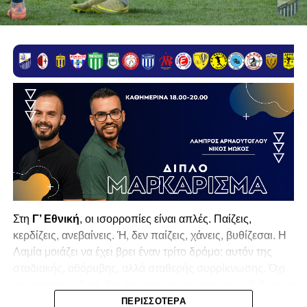
Στη
Γ’ Εθνική
, οι ισορροπίες είναι απλές. Παίζεις,
κερδίζεις, ανεβαίνεις. Ή, δεν παίζεις, χάνεις, βυθίζεσαι. Η
Λαμία
μοιάζει να έχει βρει έναν τρίτο δρόμο: αυτόν της
σταδιακής, αθόρυβης, αλλά σταθερής συρρίκνωσης. Όχι
αγωνιστικής. Αυτή δεν φαίνεται να υπάρχει με τα δεδομένα
της κατηγορίας. Της συρρίκνωσης της ίδιας της
ΠΕΡΙΣΣΌΤΕΡΑ