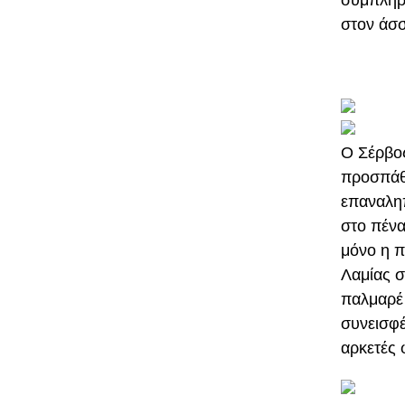
στον άσσ
Ο Σέρβος
προσπάθε
επαναληπ
στο πένα
μόνο η π
Λαμίας σ
παλμαρέ 
συνεισφέ
αρκετές 