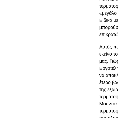
τερματοφ
«μεγάλο 
Ειδικά μ
μπορούσε
επικρατώ
Αυτός πο
εκείνο τ
μας, Γιώ
Εργοτέλη
να αποκλ
έτερο βα
της εξαι
τερματοφ
Μουντάκη
τερματοφ
συμπληρώ