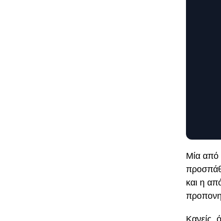
Μία από 
προσπάθε
και η απ
προπονη
Κανείς, 