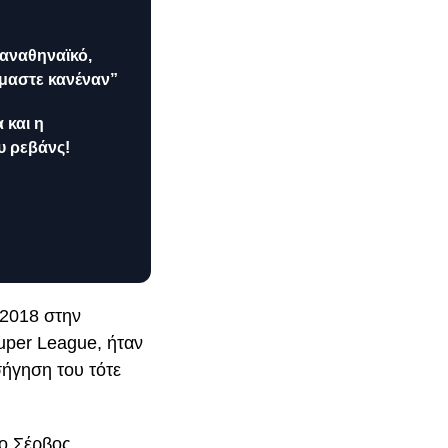
Παναθηναϊκό,
μαστε κανέναν”
 και η
 ρεβάνς!
 2018 στην
uper League, ήταν
σήγηση του τότε
 ο Σέρβος