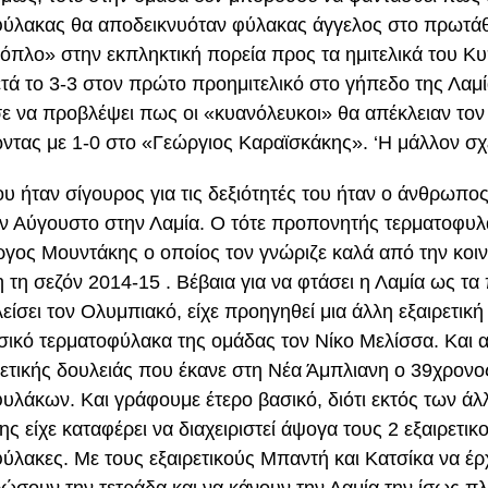
ύλακας θα αποδεικνυόταν φύλακας άγγελος στο πρωτάθ
όπλο» στην εκπληκτική πορεία προς τα ημιτελικά του Κ
ετά το 3-3 στον πρώτο προημιτελικό στο γήπεδο της Λαμί
 να προβλέψει πως οι «κυανόλευκοι» θα απέκλειαν τον
ντας με 1-0 στο «Γεώργιος Καραϊσκάκης». ‘Η μάλλον σχ
υ ήταν σίγουρος για τις δεξιότητές του ήταν ο άνθρωπο
ον Αύγουστο στην Λαμία. Ο τότε προπονητής τερματοφυ
ργος Μουντάκης ο οποίος τον γνώριζε καλά από την κοιν
 τη σεζόν 2014-15 . Βέβαια για να φτάσει η Λαμία ως τα 
είσει τον Ολυμπιακό, είχε προηγηθεί μια άλλη εξαιρετικ
σικό τερματοφύλακα της ομάδας τον Νίκο Μελίσσα. Και αυ
ρετικής δουλειάς που έκανε στη Νέα Άμπλιανη ο 39χρον
υλάκων. Και γράφουμε έτερο βασικό, διότι εκτός των ά
ς είχε καταφέρει να διαχειριστεί άψογα τους 2 εξαιρετικ
ύλακες. Με τους εξαιρετικούς Μπαντή και Κατσίκα να έρ
σουν την τετράδα και να κάνουν την Λαμία την ίσως π