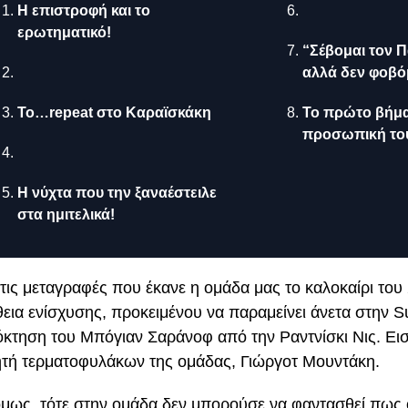
Η επιστροφή και το
ερωτηματικό!
“Σέβομαι τον 
αλλά δεν φοβό
Το…repeat στο Καραϊσκάκη
Το πρώτο βήμα
προσωπική του
Η νύχτα που την ξαναέστειλε
στα ημιτελικά!
τις μεταγραφές που έκανε η ομάδα μας το καλοκαίρι του
ια ενίσχυσης, προκειμένου να παραμείνει άνετα στην S
όκτηση του Μπόγιαν Σαράνοφ από την Ραντνίσκι Νις. Ει
τή τερματοφυλάκων της ομάδας, Γιώργοτ Μουντάκη.
όμως, τότε στην ομάδα δεν μπορούσε να φαντασθεί πως