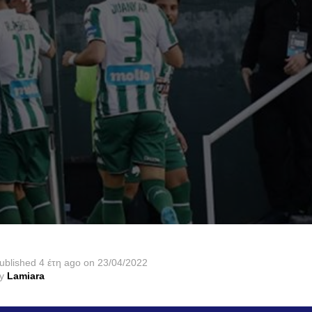
ublished
4 έτη ago
on
23/04/2022
y
Lamiara