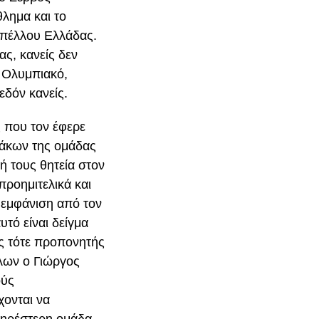
λημα και το
υπέλλου Ελλάδας.
ας, κανείς δεν
 Ολυμπιακό,
εδόν κανείς.
ς που τον έφερε
λάκων της ομάδας
ή τους θητεία στον
προημιτελικά και
ή εμφάνιση από τον
τό είναι δείγμα
ος τότε προπονητής
λλων ο Γιώργος
ούς
χονται να
ληρέστερη ομάδα