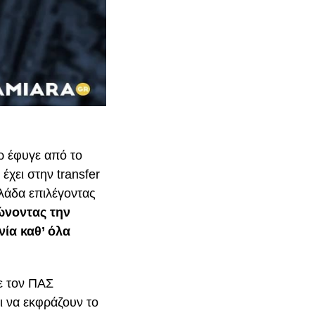
ερ έφυγε από το
χει στην transfer
λλάδα επιλέγοντας
ώνοντας την
νία καθ’ όλα
ε τον ΠΑΣ
ι να εκφράζουν το