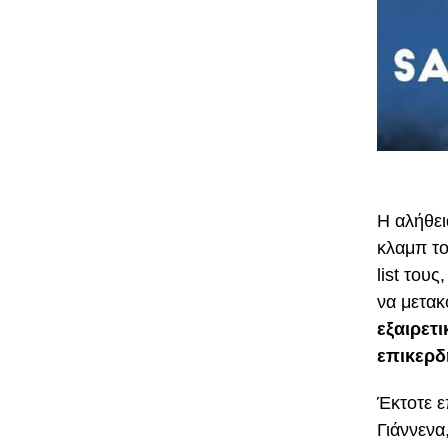
Η αλήθει
κλαμπ το
list του
να μετακ
εξαιρετ
επικερδή
Έκτοτε ε
Γιάννενα