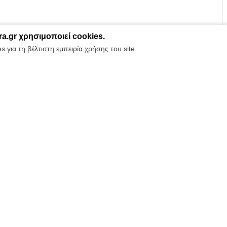
ra.gr χρησιμοποιεί cookies.
 για τη βέλτιστη εμπειρία χρήσης του site.
σος, 25 ετών, ενεργοποιήθηκε η οψιόν αγοράς του από την