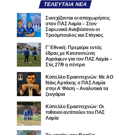
ΤΕΛΕΥΤΑΊΑ ΝΈΑ
Συνεχίζονται οι αποχωρήσεις
στον ΠΑΣ Λαμία – Στον
Σαρωνικό Αναβύσσου οι
Τρούμπουλος και Στάγκος
Γ’ Εθνική: Πρεμιέρα εντός
έδρας με Κατσαντώνη
Αγράφων για τον ΠΑΣ Λαμία –
Στις 27/9 η σέντρα
Kύπελλο Ερασιτεχνών: Με AO
Nέας Αρτάκης ο ΠΑΣ Λαμία
στην Α’ Φάση – Αναλυτικά τα
ζευγάρια
Κύπελλο Ερασιτεχνών: Οι
πιθανοί αντίπαλοι του ΠΑΣ
Λαμία