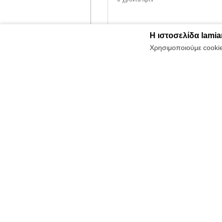
Η ιστοσελίδα lamia
0
Κοινοποίηση
Σχόλιο
Χρησιμοποιούμε cookies
6 χρόνια πριν
0
Κοινοποίηση
Σχόλιο
6 χρόνια πριν
ΑΕΚ
ΗΡΘΑΝ
Νταμιάν Σιμάνσκι, Πολωνία, μέ