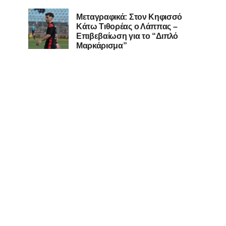
Μεταγραφικά: Στον Κηφισσό
Κάτω Τιθορέας ο Λάππας –
Επιβεβαίωση για το “Διπλό
Μαρκάρισμα”