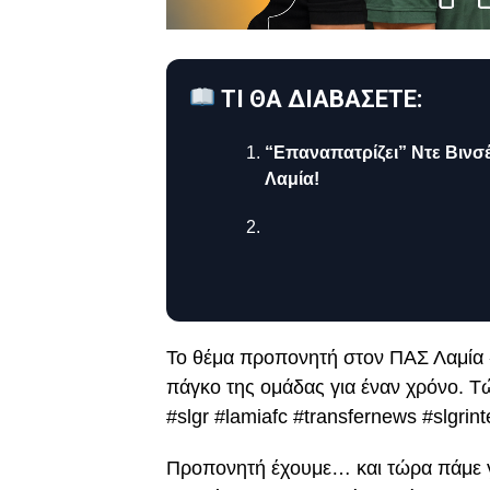
ΤΙ ΘΑ ΔΙΑΒΑΣΕΤΕ:
“Επαναπατρίζει” Ντε Βινσέ
Λαμία!
Το θέμα προπονητή στον ΠΑΣ Λαμία «
πάγκο της ομάδας για έναν χρόνο. Τ
#slgr #lamiafc #transfernews #slgri
Προπονητή έχουμε… και τώρα πάμε γι