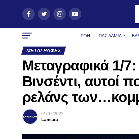
ΡΟΗ
ΠΑΣ ΛΑΜΊΑ
ΒΑ
ΜΕΤΑΓΡΑΦΈΣ
Μεταγραφικά 1/7
Βινσέντι, αυτοί π
ρελάνς των…κομ
01/07/2022
Lamiara