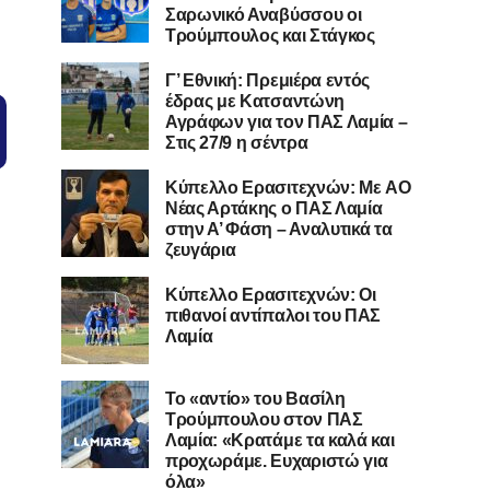
Σαρωνικό Αναβύσσου οι
Τρούμπουλος και Στάγκος
Γ’ Εθνική: Πρεμιέρα εντός
έδρας με Κατσαντώνη
Αγράφων για τον ΠΑΣ Λαμία –
Στις 27/9 η σέντρα
Kύπελλο Ερασιτεχνών: Με AO
Nέας Αρτάκης ο ΠΑΣ Λαμία
στην Α’ Φάση – Αναλυτικά τα
ζευγάρια
Κύπελλο Ερασιτεχνών: Οι
πιθανοί αντίπαλοι του ΠΑΣ
Λαμία
Το «αντίο» του Βασίλη
Τρούμπουλου στον ΠΑΣ
Λαμία: «Κρατάμε τα καλά και
προχωράμε. Ευχαριστώ για
όλα»