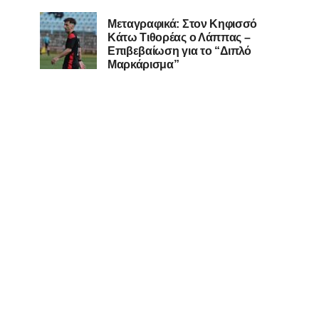
Μεταγραφικά: Στον Κηφισσό
Κάτω Τιθορέας ο Λάππας –
Επιβεβαίωση για το “Διπλό
Μαρκάρισμα”