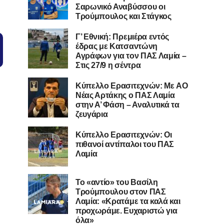
Σαρωνικό Αναβύσσου οι
Τρούμπουλος και Στάγκος
Γ’ Εθνική: Πρεμιέρα εντός
έδρας με Κατσαντώνη
Αγράφων για τον ΠΑΣ Λαμία –
Στις 27/9 η σέντρα
Kύπελλο Ερασιτεχνών: Με AO
Nέας Αρτάκης ο ΠΑΣ Λαμία
στην Α’ Φάση – Αναλυτικά τα
ζευγάρια
Κύπελλο Ερασιτεχνών: Οι
πιθανοί αντίπαλοι του ΠΑΣ
Λαμία
Το «αντίο» του Βασίλη
Τρούμπουλου στον ΠΑΣ
Λαμία: «Κρατάμε τα καλά και
προχωράμε. Ευχαριστώ για
όλα»