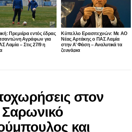
νική: Πρεμιέρα εντός έδρας
Kύπελλο Ερασιτεχνών: Με AO
τσαντώνη Αγράφων για
Nέας Αρτάκης ο ΠΑΣ Λαμία
Σ Λαμία – Στις 27/9 η
στην Α’ Φάση – Αναλυτικά τα
α
ζευγάρια
αποχωρήσεις στον
ν Σαρωνικό
ούμπουλος και