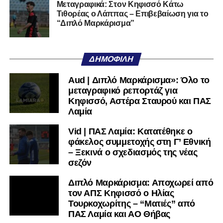
Μεταγραφικά: Στον Κηφισσό Κάτω
Τιθορέας ο Λάππας – Επιβεβαίωση για το
Ακολουθήστε το
lamiara.gr
στο
Google News
για να
“Διπλό Μαρκάρισμα”
μαθαίνετε πρώτοι τα κυανόλευκα νέα στην Ελλάδα και τον
υπόλοιπο κόσμο. Ακολουθήστε το lamiara.gr στο
Facebook
, στο
Twitter
και στο
Instagram
για να
ΔΗΜΟΦΙΛΉ
μαθαίνετε σε χρόνο dt όλα τα νέα.
Aud | Διπλό Μαρκάρισμα»: Όλο το
μεταγραφικό ρεπορτάζ για
Κηφισσό, Αστέρα Σταυρού και ΠΑΣ
Λαμία
Vid | ΠΑΣ Λαμία: Κατατέθηκε ο
φάκελος συμμετοχής στη Γ’ Εθνική
– Ξεκινά ο σχεδιασμός της νέας
σεζόν
Διπλό Μαρκάρισμα: Αποχωρεί από
τον ΑΠΣ Κηφισσό ο Ηλίας
Τουρκοχωρίτης – “Ματιές” από
ΠΑΣ Λαμία και ΑΟ Θήβας