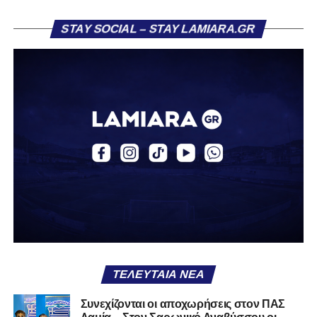
Η ανακοίνωση για τον Βασίλη Τρούμπουλο
STAY SOCIAL – STAY LAMIARA.GR
«Ο Α.Ο. Σαρωνικός Αναβύσσου ανακοινώνει την
απόκτηση του ποδοσφαιριστή Βασίλη Τρούμπουλου.
Ο Βασίλης, ο οποίος είναι 23 χρονών (γεννημένος το
2003), αγωνίζεται ως στόπερ και αμυντικός μέσος και την
περσινή σεζόν πραγματοποίησε γεμάτη χρονιά στη Γ’
Εθνική με τα χρώματα του ΠΑΣ Λαμία.
Στο παρελθόν αγωνίστηκε στην ΑΕΚ Β’, με την οποία
κατέγραψε 10 συμμετοχές στη Super League 2, καθώς
επίσης σε Εθνικό και Ζάκυνθο. Ξεκίνησε την καριέρα του
από τα τμήματα υποδομής του ΠΑΣ Λαμία, φτάνοντας
μέχρι την πρώτη ομάδα, με την οποία πραγματοποίησε
συμμετοχή στη Super League απέναντι στον Παναιτωλικό
στις 26 Σεπτεμβρίου 2021.
ΤΕΛΕΥΤΑΊΑ ΝΈΑ
Καλωσορίζουμε τον Βασίλη στην οικογένεια του
Συνεχίζονται οι αποχωρήσεις στον ΠΑΣ