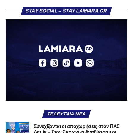
Η ανακοίνωση για τον Βασίλη Τρούμπουλο
STAY SOCIAL – STAY LAMIARA.GR
«Ο Α.Ο. Σαρωνικός Αναβύσσου ανακοινώνει την
απόκτηση του ποδοσφαιριστή Βασίλη Τρούμπουλου.
Ο Βασίλης, ο οποίος είναι 23 χρονών (γεννημένος το
2003), αγωνίζεται ως στόπερ και αμυντικός μέσος και την
περσινή σεζόν πραγματοποίησε γεμάτη χρονιά στη Γ’
Εθνική με τα χρώματα του ΠΑΣ Λαμία.
Στο παρελθόν αγωνίστηκε στην ΑΕΚ Β’, με την οποία
κατέγραψε 10 συμμετοχές στη Super League 2, καθώς
επίσης σε Εθνικό και Ζάκυνθο. Ξεκίνησε την καριέρα του
από τα τμήματα υποδομής του ΠΑΣ Λαμία, φτάνοντας
μέχρι την πρώτη ομάδα, με την οποία πραγματοποίησε
συμμετοχή στη Super League απέναντι στον Παναιτωλικό
στις 26 Σεπτεμβρίου 2021.
ΤΕΛΕΥΤΑΊΑ ΝΈΑ
Καλωσορίζουμε τον Βασίλη στην οικογένεια του
Συνεχίζονται οι αποχωρήσεις στον ΠΑΣ
Λαμία – Στον Σαρωνικό Αναβύσσου οι
Σαρωνικού και του ευχόμαστε υγεία και πολλές