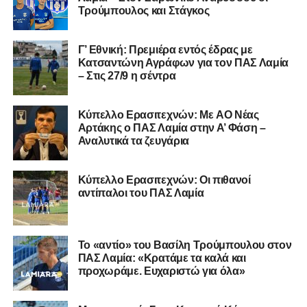
Τρούμπουλος και Στάγκος
επιτυχίες.»
Γ’ Εθνική: Πρεμιέρα εντός έδρας με
Κατσαντώνη Αγράφων για τον ΠΑΣ Λαμία
– Στις 27/9 η σέντρα
Η ανακοίνωση για τον Χρυσόστομο Στάγκο
«Ο Α.Ο. Σαρωνικός Αναβύσσου ανακοινώνει την
Kύπελλο Ερασιτεχνών: Με AO Nέας
απόκτηση του τερματοφύλακα Χρυσόστομου Στάγκου.
Αρτάκης ο ΠΑΣ Λαμία στην Α’ Φάση –
Αναλυτικά τα ζευγάρια
Ο 24χρονος τερματοφύλακας (γεννημένος στις
27/06/2002) προέρχεται επίσης από μία γεμάτη χρονιά
Κύπελλο Ερασιτεχνών: Οι πιθανοί
στη Γ’ Εθνική με τον ΠΑΣ Λαμία. Στο παρελθόν
αντίπαλοι του ΠΑΣ Λαμία
αγωνίστηκε στον Λεβαδειακό, ενώ πέρασε και από ομάδες
της Serie D στην Ιταλία, όπως οι Nocerina, S. Maria
Cilento και Castrovillari, έχοντας ξεκινήσει την
Το «αντίο» του Βασίλη Τρούμπουλου στον
ποδοσφαιρική του διαδρομή από τον Απόλλωνα Σμύρνης.
ΠΑΣ Λαμία: «Κρατάμε τα καλά και
προχωράμε. Ευχαριστώ για όλα»
Τον καλωσορίζουμε στην οικογένεια του Σαρωνικού και
του ευχόμαστε υγεία και επιτυχίες.»