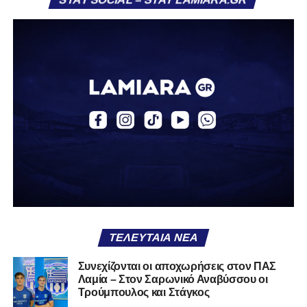
ομάδα.
Η δυναμική που χτίστηκε με κόπο, με χρήματα, με
δουλειά, με ατέλειωτες ώρες ανθρώπων που δεν
φαίνονται βρίσκεται σήμερα διάτρητη. Σαν ένα σακάκι
καλό που κάποτε φόρεσες σε επίσημες περιστάσεις τώρα
το κρατάς στη ντουλάπα, τσαλακωμένο, χωρίς να ξέρεις
αν πρέπει να το φορέσεις ξανά ή να το χαρίσεις. Η Λαμία
δείχνει να μην ξέρει τι θέλει να είναι. Και αυτό είναι πάντα
χειρότερο από το να ξέρεις ότι είσαι μικρός.
Το πιο ανησυχητικό δεν είναι η κατηγορία, είναι ότι
φίλαθλοι και περίγυρος, αντί για παράγοντες
σταθερότητας, γίνονται πολλαπλασιαστές αμφιβολίας.
ΤΕΛΕΥΤΑΊΑ ΝΈΑ
Ασχολούνται περισσότερο με τις «χάρες» των άλλων
παρά με τις δικές τους αδυναμίες. Σαν να ψάχνεις
Συνεχίζονται οι αποχωρήσεις στον ΠΑΣ
στον διπλανό το γιατί δεν βρέχει, ενώ κρατάς
Λαμία – Στον Σαρωνικό Αναβύσσου οι
ομπρέλα μέσα στο σαλόνι.
Τρούμπουλος και Στάγκος