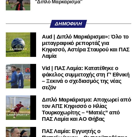
“Διπλό Μαρκάρισμα”
Όταν αποφασίσει να συνειδητοποιήσει ότι είναι
μεγάλη, τότε η Γ’ Εθνική θα μοιάζει από μόνη της
ΔΗΜΟΦΙΛΉ
πολύ μικρή.
Aud | Διπλό Μαρκάρισμα»: Όλο το
Ακολουθήστε το
lamiara.gr
στο
Google News
για να
μεταγραφικό ρεπορτάζ για
μαθαίνετε πρώτοι τα κυανόλευκα νέα στην Ελλάδα και τον
Κηφισσό, Αστέρα Σταυρού και ΠΑΣ
υπόλοιπο κόσμο. Ακολουθήστε το lamiara.gr στο
Λαμία
Facebook
, στο
Twitter
και στο
Instagram
για να
Vid | ΠΑΣ Λαμία: Κατατέθηκε ο
μαθαίνετε σε χρόνο dt όλα τα νέα.
φάκελος συμμετοχής στη Γ’ Εθνική
– Ξεκινά ο σχεδιασμός της νέας
σεζόν
Διπλό Μαρκάρισμα: Αποχωρεί από
τον ΑΠΣ Κηφισσό ο Ηλίας
Τουρκοχωρίτης – “Ματιές” από
ΠΑΣ Λαμία και ΑΟ Θήβας
ΠΑΣ Λαμία: Εγγυητής ο