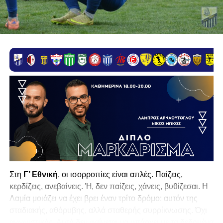
Στη
Γ’ Εθνική
, οι ισορροπίες είναι απλές. Παίζεις,
κερδίζεις, ανεβαίνεις. Ή, δεν παίζεις, χάνεις, βυθίζεσαι. Η
Λαμία
μοιάζει να έχει βρει έναν τρίτο δρόμο: αυτόν της
σταδιακής, αθόρυβης, αλλά σταθερής συρρίκνωσης. Όχι
αγωνιστικής. Αυτή δεν φαίνεται να υπάρχει με τα δεδομένα